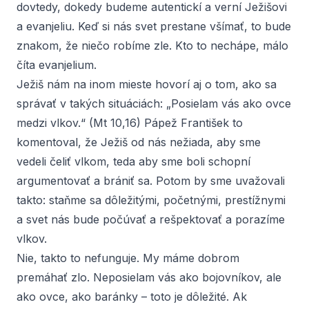
dovtedy, dokedy budeme autentickí a verní Ježišovi
a evanjeliu. Keď si nás svet prestane všímať, to bude
znakom, že niečo robíme zle. Kto to nechápe, málo
číta evanjelium.
Ježiš nám na inom mieste hovorí aj o tom, ako sa
správať v takých situáciách: „Posielam vás ako ovce
medzi vlkov.“ (Mt 10,16) Pápež František to
komentoval, že Ježiš od nás nežiada, aby sme
vedeli čeliť vlkom, teda aby sme boli schopní
argumentovať a brániť sa. Potom by sme uvažovali
takto: staňme sa dôležitými, početnými, prestížnymi
a svet nás bude počúvať a rešpektovať a porazíme
vlkov.
Nie, takto to nefunguje. My máme dobrom
premáhať zlo. Neposielam vás ako bojovníkov, ale
ako ovce, ako baránky – toto je dôležité. Ak