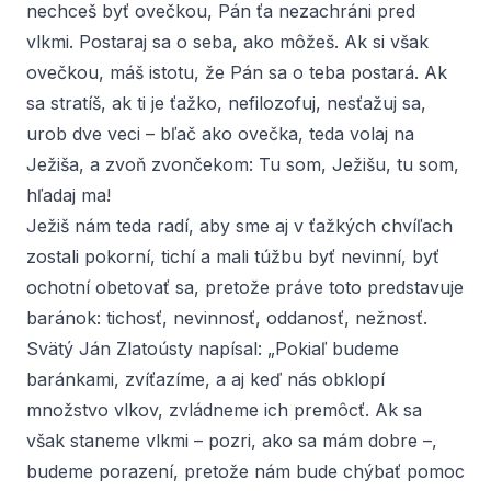
nechceš byť ovečkou, Pán ťa nezachráni pred
vlkmi. Postaraj sa o seba, ako môžeš. Ak si však
ovečkou, máš istotu, že Pán sa o teba postará. Ak
sa stratíš, ak ti je ťažko, nefilozofuj, nesťažuj sa,
urob dve veci – bľač ako ovečka, teda volaj na
Ježiša, a zvoň zvončekom: Tu som, Ježišu, tu som,
hľadaj ma!
Ježiš nám teda radí, aby sme aj v ťažkých chvíľach
zostali pokorní, tichí a mali túžbu byť nevinní, byť
ochotní obetovať sa, pretože práve toto predstavuje
baránok: tichosť, nevinnosť, oddanosť, nežnosť.
Svätý Ján Zlatoústy napísal: „Pokiaľ budeme
baránkami, zvíťazíme, a aj keď nás obklopí
množstvo vlkov, zvládneme ich premôcť. Ak sa
však staneme vlkmi – pozri, ako sa mám dobre –,
budeme porazení, pretože nám bude chýbať pomoc