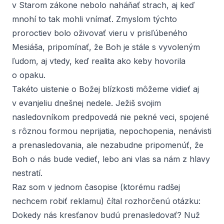
v Starom zákone nebolo naháňať strach, aj keď
mnohí to tak mohli vnímať. Zmyslom týchto
proroctiev bolo oživovať vieru v prisľúbeného
Mesiáša, pripomínať, že Boh je stále s vyvoleným
ľudom, aj vtedy, keď realita ako keby hovorila
o opaku.
Takéto uistenie o Božej blízkosti môžeme vidieť aj
v evanjeliu dnešnej nedele
. Ježiš svojim
nasledovníkom predpovedá nie pekné veci, spojené
s rôznou formou neprijatia, nepochopenia, nenávisti
a prenasledovania, ale nezabudne pripomenúť, že
Boh o nás bude vedieť, lebo ani vlas sa nám z hlavy
nestratí.
Raz som v jednom časopise (ktorému radšej
nechcem robiť reklamu) čítal rozhorčenú otázku:
Dokedy nás kresťanov budú prenasledovať? Nuž