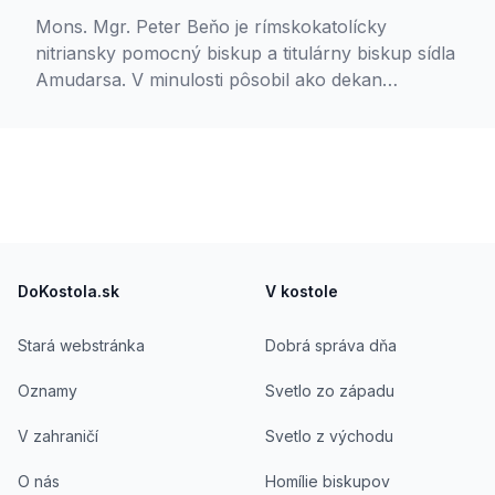
Mons. Mgr. Peter Beňo je rímskokatolícky
nitriansky pomocný biskup a titulárny biskup sídla
Amudarsa. V minulosti pôsobil ako dekan
Trenčianskeho dekanátu a rektor Diecéznej
svätyne svätých Andreja-Svorada a Beňadika v
Skalke nad Váhom. V rokoch 2002 – 2008 bol
prefektom Kňazského seminára sv. Gorazda v
Nitre, zároveň vyučoval na Teologickom inštitúte
v Nitre a Rímskokatolíckej cyrilometodskej
Footer
bohosloveckej fakulte Univerzity Komenského v
Bratislave.
DoKostola.sk
V kostole
Stará webstránka
Dobrá správa dňa
Oznamy
Svetlo zo západu
V zahraničí
Svetlo z východu
O nás
Homílie biskupov