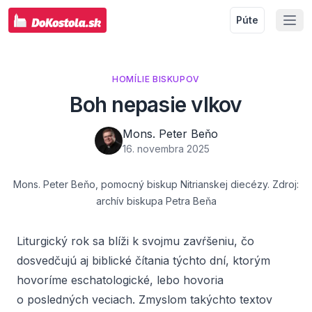
Púte
HOMÍLIE BISKUPOV
Boh nepasie vlkov
Mons. Peter Beňo
16. novembra 2025
Mons. Peter Beňo, pomocný biskup Nitrianskej diecézy. Zdroj:
archív biskupa Petra Beňa
Liturgický rok sa blíži k svojmu zavŕšeniu, čo
dosvedčujú aj biblické čítania týchto dní, ktorým
hovoríme eschatologické, lebo hovoria
o posledných veciach. Zmyslom takýchto textov