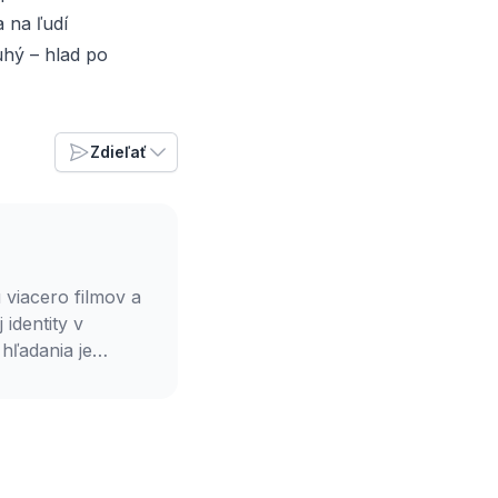
 na ľudí
uhý – hlad po
Zdieľať
 viacero filmov a
identity v
hľadania je
, je študentom
elkou Petrou