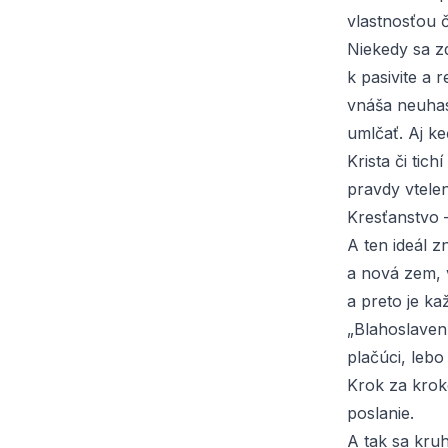
vlastnosťou 
Niekedy sa z
k pasivite a 
vnáša neuhasi
umlčať. Aj ke
Krista či tich
pravdy vtele
Kresťanstvo –
A ten ideál zn
a nová zem, v
a preto je k
„Blahoslaven
plačúci, lebo
Krok za krok
poslanie.
A tak sa kru