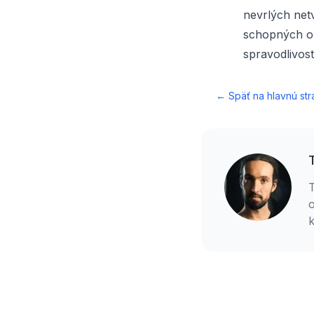
nevrlých net
schopných obe
spravodlivost
← Späť na hlavnú str
T
o
k
p
v