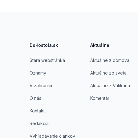
Footer
DoKostola.sk
Aktuálne
Stará webstránka
Aktuálne z domova
Oznamy
Aktuálne zo sveta
V zahraničí
Aktuálne z Vatikánu
O nás
Komentár
Kontakt
Redakcia
Vyhľadávanie článkov