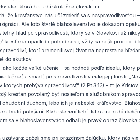
človeka, ktorá ho robí skutočne človekom.
dá, že kresťanstvo nás učí zmieriť sa s nespravodlivosťou 
rezignácii. Ale toto štvrté blahoslavenstvo je dôkazom opaku
teľný hlad po spravodlivosti, ktorý sa v človekovi už nikd
ď kresťania upadli do pohodlnosti, vždy sa našli proroci, bl
í spravodliví, ktorí premenili svoj život na neprestajné hľadan
né do skutkov.
 ako každé veľké učenie – sa hodnotí podľa ideálu, ktorý p
ie: lačnieť a smädiť po spravodlivosti v celej jej plnosti. „N
 ktorých prebýva spravodlivosť“ (2 Pt 3,13) – to je Kristov 
aždý kresťan povolaný byť nositeľom a služobníkom spravodl
í chudobní duchom, lebo ich je nebeské kráľovstvo. Blahos
 oni budú potešení. Blahoslavení tichí, lebo oni budú dedič
om sa v blahoslavenstvách odhaľuje pravý obraz človeka 
h uzatvára: začali sme pri prázdnom žalúdku, ktorý nás vie