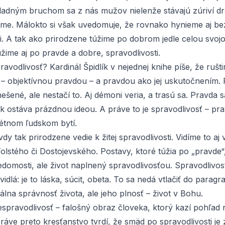
hladným bruchom sa z nás mužov nielenže stávajú zúriví dra
me. Málokto si však uvedomuje, že rovnako hynieme aj be
ti. A tak ako prirodzene túžime po dobrom jedle celou svoj
žime aj po pravde a dobre, spravodlivosti.
ravodlivosť? Kardinál Špidlík v nejednej knihe píše, že rušti
– objektívnou pravdou – a
pravdou
ako jej uskutočnením.
ešené, ale nestačí to. Aj démoni veria, a trasú sa. Pravda sa
ak ostáva prázdnou ideou. A práve to je spravodlivosť – pra
rétnom ľudskom bytí.
dy tak prirodzene vedie k žitej spravodlivosti. Vidíme to aj v
lstého či Dostojevského. Postavy, ktoré túžia po „pravde“
edomosti, ale život naplnený spravodlivosťou. Spravodlivosť
idlá: je to láska, súcit, obeta. To sa nedá vtlačiť do paragr
málna správnosť života, ale jeho plnosť – život v Bohu.
spravodlivosť – falošný obraz človeka, ktorý kazí pohľad 
ráve preto kresťanstvo tvrdí, že smäd po spravodlivosti je