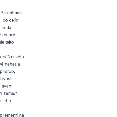
– že nabáda
: do dejín
y nedá
ázni pre
ie tejto
rináša svetu.
ové nebesia
prísľub,
ivosti.
lavení
mi zeme.“
a jeho
 premeniť na