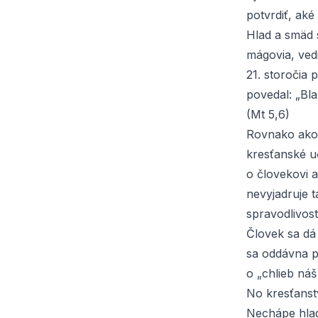
potvrdiť, aké
Hlad a smäd s
mágovia, vedi
21. storočia 
povedal: „Bla
(Mt 5,6)
Rovnako ako 
kresťanské u
o človekovi a
nevyjadruje 
spravodlivosti
Človek sa dá
sa oddávna p
o „chlieb náš
No kresťanst
Nechápe hlad