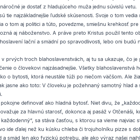
 náročné je dostať z hladujúceho muža jednu súvislú vetu.
ú tie najzákladnejšie ľudské skúsenosti. Svoje o tom vedia
a o tom aj politici a túto, povedzme, smiešnu krehkosť pre
pozná aj náboženstvo. A práve preto Kristus použil tento o
hoslavení lační a smädní po spravodlivosti, lebo oni budú n
v prvých troch blahoslavenstvách, aj tu sa ukazuje, čo je 
čenie o človekovi najzásadnejšie. Všetky blahoslavenstvá h
ko o bytosti, ktorá neustále túži po niečom väčšom. Ale ži
tak jasne ako toto: V človeku je požehnaný samotný hlad a
.
 pokojne definovať ako hladná bytosť. Niet divu, že „každo
ovažuje za hlavnú starosť, dokonca aj pasáž v Otčenáši, 
 každodenný“, sa stáva časťou, s ktorou sa vieme najviac st
vo ide ďalej než ku kúsku chleba či trojuholníku pizze s d
 a smäd len ako fyzickú potrebu, ale ako výraz našej najhl