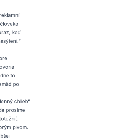
 reklamní
 človeka
braz, keď
asýtení.“
pre
ovoria
adne to
 smäd po
denný chlieb“
kde prosíme
otožniť.
obrým pivom.
bšej