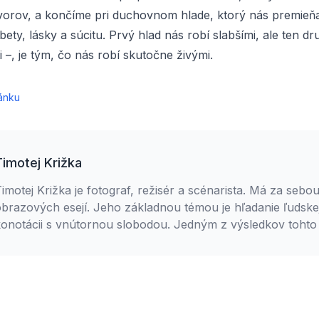
vorov, a končíme pri duchovnom hlade, ktorý nás premieňa
ty, lásky a súcitu. Prvý hlad nás robí slabšími, ale ten dr
i –, je tým, čo nás robí skutočne živými.
ánku
Timotej Križka
imotej Križka je fotograf, režisér a scénarista. Má za sebou
brazových esejí. Jeho základnou témou je hľadanie ľudskej 
onotácii s vnútornou slobodou. Jedným z výsledkov tohto 
rojekt Pokojní v nepokoji. Timotej je aktívny gréckokatolík
teológie a členom Spoločenstva Ladislava Hanusa. S manž
ychovávajú tri deti.