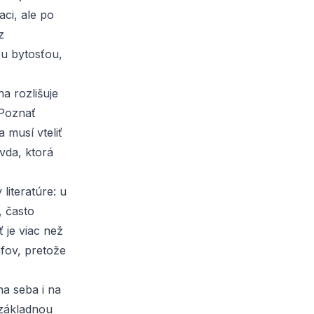
ci, ale po
z
ou bytosťou,
na rozlišuje
 Poznať
 musí vteliť
vda, ktorá
 literatúre: u
, často
 je viac než
afov, pretože
na seba i na
 základnou