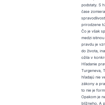
podstaty. S 
čase zomiera
spravodlivos
prirodzene tú
Čo je však sp
medzi
istinou
pravdu je vzn
do života, in
ožila v konk
Hľadanie prav
Turgeneva, To
hľadajú nie v
zákony a prav
to nie je for
Opakom je ne
blížneho. A p