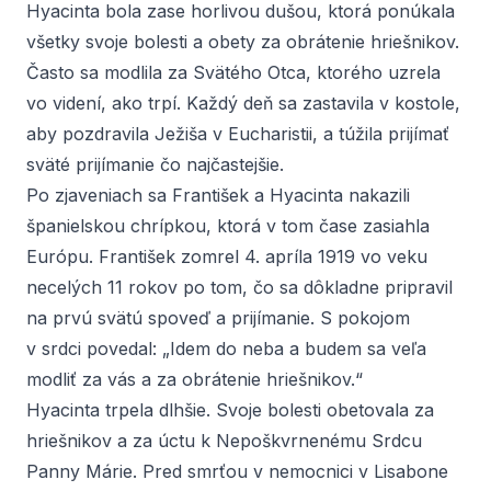
Hyacinta bola zase horlivou dušou, ktorá ponúkala
všetky svoje bolesti a obety za obrátenie hriešnikov.
Často sa modlila za Svätého Otca, ktorého uzrela
vo videní, ako trpí. Každý deň sa zastavila v kostole,
aby pozdravila Ježiša v Eucharistii, a túžila prijímať
sväté prijímanie čo najčastejšie.
Po zjaveniach sa František a Hyacinta nakazili
španielskou chrípkou, ktorá v tom čase zasiahla
Európu. František zomrel 4. apríla 1919 vo veku
necelých 11 rokov po tom, čo sa dôkladne pripravil
na prvú svätú spoveď a prijímanie. S pokojom
v srdci povedal: „Idem do neba a budem sa veľa
modliť za vás a za obrátenie hriešnikov.“
Hyacinta trpela dlhšie. Svoje bolesti obetovala za
hriešnikov a za úctu k Nepoškvrnenému Srdcu
Panny Márie. Pred smrťou v nemocnici v Lisabone