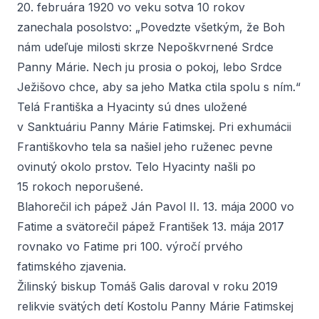
20. februára 1920 vo veku sotva 10 rokov
zanechala posolstvo: „Povedzte všetkým, že Boh
nám udeľuje milosti skrze Nepoškvrnené Srdce
Panny Márie. Nech ju prosia o pokoj, lebo Srdce
Ježišovo chce, aby sa jeho Matka ctila spolu s ním.“
Telá Františka a Hyacinty sú dnes uložené
v Sanktuáriu Panny Márie Fatimskej. Pri exhumácii
Františkovho tela sa našiel jeho ruženec pevne
ovinutý okolo prstov. Telo Hyacinty našli po
15 rokoch neporušené.
Blahorečil ich pápež Ján Pavol II. 13. mája 2000 vo
Fatime a svätorečil pápež František 13. mája 2017
rovnako vo Fatime pri 100. výročí prvého
fatimského zjavenia.
Žilinský biskup Tomáš Galis daroval v roku 2019
relikvie svätých detí
Kostolu Panny Márie Fatimskej