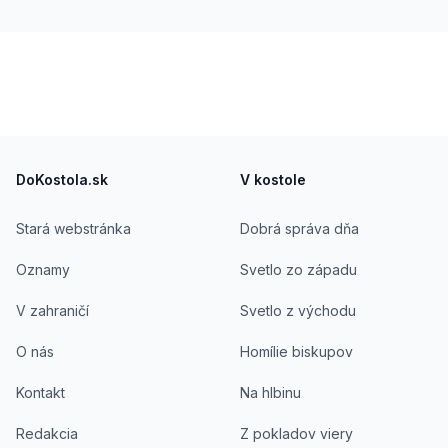
Footer
DoKostola.sk
V kostole
Stará webstránka
Dobrá správa dňa
Oznamy
Svetlo zo západu
V zahraničí
Svetlo z východu
O nás
Homílie biskupov
Kontakt
Na hlbinu
Redakcia
Z pokladov viery