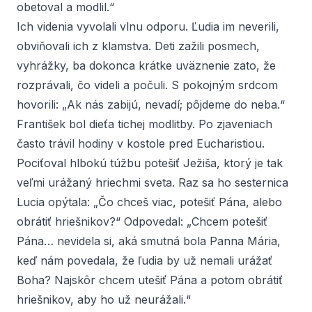
obetoval a modlil.“
Ich videnia vyvolali vlnu odporu. Ľudia im neverili,
obviňovali ich z klamstva. Deti zažili posmech,
vyhrážky, ba dokonca krátke uväznenie zato, že
rozprávali, čo videli a počuli. S pokojným srdcom
hovorili: „Ak nás zabijú, nevadí; pôjdeme do neba.“
František bol dieťa tichej modlitby. Po zjaveniach
často trávil hodiny v kostole pred Eucharistiou.
Pociťoval hlbokú túžbu potešiť Ježiša, ktorý je tak
veľmi urážaný hriechmi sveta. Raz sa ho sesternica
Lucia opýtala: „Čo chceš viac, potešiť Pána, alebo
obrátiť hriešnikov?“ Odpovedal: „Chcem potešiť
Pána… nevidela si, aká smutná bola Panna Mária,
keď nám povedala, že ľudia by už nemali urážať
Boha? Najskôr chcem utešiť Pána a potom obrátiť
hriešnikov, aby ho už neurážali.“