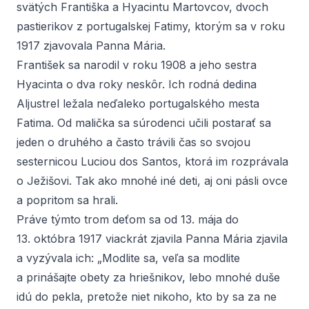
svätých Františka a Hyacintu Martovcov, dvoch
pastierikov z portugalskej Fatimy, ktorým sa v roku
1917 zjavovala Panna Mária.
František sa narodil v roku 1908 a jeho sestra
Hyacinta o dva roky neskôr. Ich rodná dedina
Aljustrel ležala neďaleko portugalského mesta
Fatima. Od malička sa súrodenci učili postarať sa
jeden o druhého a často trávili čas so svojou
sesternicou Luciou dos Santos, ktorá im rozprávala
o Ježišovi. Tak ako mnohé iné deti, aj oni pásli ovce
a popritom sa hrali.
Práve týmto trom deťom sa od 13. mája do
13. októbra 1917 viackrát zjavila Panna Mária zjavila
a vyzývala ich: „Modlite sa, veľa sa modlite
a prinášajte obety za hriešnikov, lebo mnohé duše
idú do pekla, pretože niet nikoho, kto by sa za ne