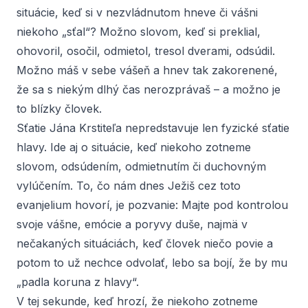
situácie, keď si v nezvládnutom hneve či vášni
niekoho „sťal“? Možno slovom, keď si preklial,
ohovoril, osočil, odmietol, tresol dverami, odsúdil.
Možno máš v sebe vášeň a hnev tak zakorenené,
že sa s niekým dlhý čas nerozprávaš – a možno je
to blízky človek.
Sťatie Jána Krstiteľa nepredstavuje len fyzické sťatie
hlavy. Ide aj o situácie, keď niekoho zotneme
slovom, odsúdením, odmietnutím či duchovným
vylúčením. To, čo nám dnes Ježiš cez toto
evanjelium hovorí, je pozvanie: Majte pod kontrolou
svoje vášne, emócie a poryvy duše, najmä v
nečakaných situáciách, keď človek niečo povie a
potom to už nechce odvolať, lebo sa bojí, že by mu
„padla koruna z hlavy“.
V tej sekunde, keď hrozí, že niekoho zotneme