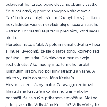
oslavovať ho, zrazu povie dievčine: „Dám ti všetko,
čo si zažiadaš, aj polovicu svojho kráľovstva“?
Takéto slová a takýto sľub môžu byť len výsledkom
nezvládnutej vášne, nezvládnutej emócie a strachu
– strachu o vlastnú reputáciu pred tými, ktorí sedeli
okolo.
Herodes niečo sľúbil. A potom nemal odvahu – hoci
si musel uvedomiť, že ide o sťatie toho, ktorého rád
počúval – povedať: Odvolávam a mením svoje
rozhodnutie. Ako mocný muž to mohol urobiť
lusknutím prstov. No bol plný strachu a vášne. A
tak to vyústilo do sťatia Jána Krstiteľa.
Hovorí sa, že slávny maliar Caravaggio zobrazil
hlavu Jána Krstiteľa ako vlastnú tvár – akoby
naznačil, že sa s tým príbehom stotožňuje. Možno
je to aj zrkadlo. Vidíš Jána Krstiteľa? Vidíš všetky tie