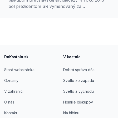
biskupom Bratislavskej arcidiecézy. V roku 2013
bol prezidentom SR vymenovaný za
vysokoškolského profesora v odbore katolícka
teológia. Je predsedom Rady pre Slovákov v
zahraničí a Rady pre migrantov a utečencov.
Prednášal cirkevné dejiny a je autorom viacerých
knižných publikácií.
Footer
DoKostola.sk
V kostole
Stará webstránka
Dobrá správa dňa
Oznamy
Svetlo zo západu
V zahraničí
Svetlo z východu
O nás
Homílie biskupov
Kontakt
Na hlbinu