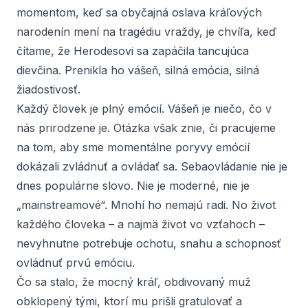
momentom, keď sa obyčajná oslava kráľových
narodenín mení na tragédiu vraždy, je chvíľa, keď
čítame, že Herodesovi sa zapáčila tancujúca
dievčina. Prenikla ho vášeň, silná emócia, silná
žiadostivosť.
Každý človek je plný emócií. Vášeň je niečo, čo v
nás prirodzene je. Otázka však znie, či pracujeme
na tom, aby sme momentálne poryvy emócií
dokázali zvládnuť a ovládať sa. Sebaovládanie nie je
dnes populárne slovo. Nie je moderné, nie je
„mainstreamové“. Mnohí ho nemajú radi. No život
každého človeka – a najmä život vo vzťahoch –
nevyhnutne potrebuje ochotu, snahu a schopnosť
ovládnuť prvú emóciu.
Čo sa stalo, že mocný kráľ, obdivovaný muž
obklopený tými, ktorí mu prišli gratulovať a