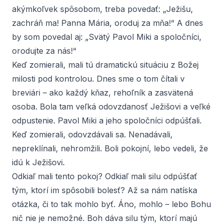
akýmkoľvek spôsobom, treba povedať: „Ježišu,
zachráň ma! Panna Mária, oroduj za mňa!“ A dnes
by som povedal aj: „Svätý Pavol Miki a spoločníci,
orodujte za nás!“
Keď zomierali, mali tú dramatickú situáciu z Božej
milosti pod kontrolou. Dnes sme o tom čítali v
breviári – ako každý kňaz, rehoľník a zasvätená
osoba. Bola tam veľká odovzdanosť Ježišovi a veľké
odpustenie. Pavol Miki a jeho spoločníci odpúšťali.
Keď zomierali, odovzdávali sa. Nenadávali,
nepreklínali, nehromžili. Boli pokojní, lebo vedeli, že
idú k Ježišovi.
Odkiaľ mali tento pokoj? Odkiaľ mali silu odpúšťať
tým, ktorí im spôsobili bolesť? Až sa nám natíska
otázka, či to tak mohlo byť. Áno, mohlo – lebo Bohu
nič nie je nemožné. Boh dáva silu tým, ktorí majú