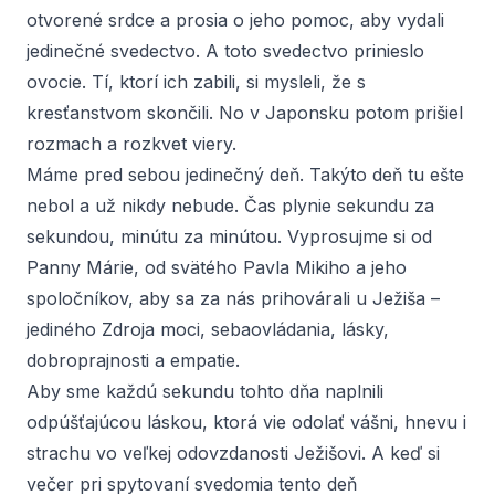
otvorené srdce a prosia o jeho pomoc, aby vydali
jedinečné svedectvo. A toto svedectvo prinieslo
ovocie. Tí, ktorí ich zabili, si mysleli, že s
kresťanstvom skončili. No v Japonsku potom prišiel
rozmach a rozkvet viery.
Máme pred sebou jedinečný deň. Takýto deň tu ešte
nebol a už nikdy nebude. Čas plynie sekundu za
sekundou, minútu za minútou. Vyprosujme si od
Panny Márie, od svätého Pavla Mikiho a jeho
spoločníkov, aby sa za nás prihovárali u Ježiša –
jediného Zdroja moci, sebaovládania, lásky,
dobroprajnosti a empatie.
Aby sme každú sekundu tohto dňa naplnili
odpúšťajúcou láskou, ktorá vie odolať vášni, hnevu i
strachu vo veľkej odovzdanosti Ježišovi. A keď si
večer pri spytovaní svedomia tento deň