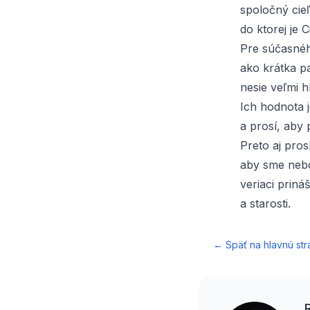
spoločný cieľ
do ktorej je 
Pre súčasnéh
ako krátka pa
nesie veľmi 
Ich hodnota 
a prosí, aby p
Preto aj pros
aby sme nebo
veriaci prináš
a starosti.
← Späť na hlavnú str