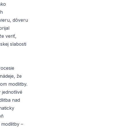
ako
ch
vieru, dôveru
rijal
e veriť,
skej slabosti
rocesie
 nádeje, že
lom modlitby.
jednotlivé
dlitba nad
maticky
eň
 modlitby –