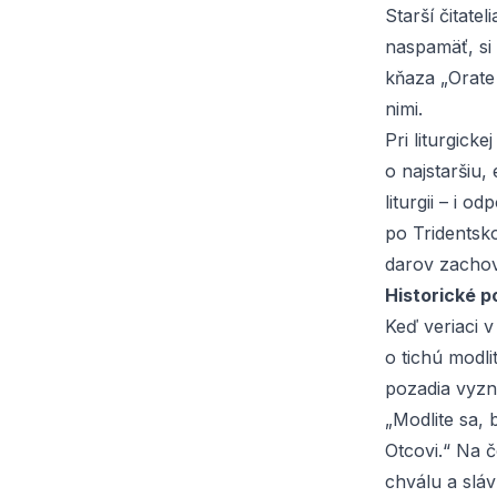
Starší čitatel
naspamäť, si
kňaza „
Orate
nimi.
Pri liturgick
o najstaršiu
liturgii – i 
po Tridentsko
darov zachova
Historické p
Keď veriaci v
o tichú modl
pozadia vyzni
„Modlite sa,
Otcovi.“ Na č
chválu a sláv