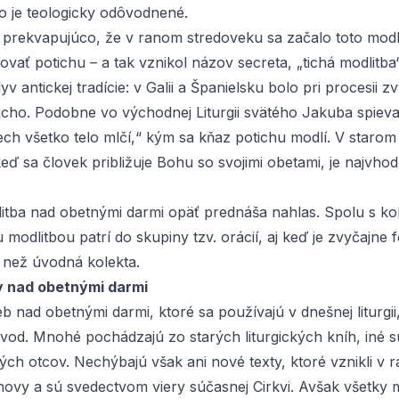
o je teologicky odôvodnené.
 prekvapujúco, že v ranom stredoveku sa začalo toto modl
tovať potichu – a tak vznikol názov
secreta
, „tichá modlitba
lyv antickej tradície: v Galii a Španielsku bolo pri procesii 
icho. Podobne vo východnej Liturgii svätého Jakuba spieva
ech všetko telo mlčí,“ kým sa kňaz potichu modlí. V starom
 keď sa človek približuje Bohu so svojimi obetami, je najvhodn
itba nad obetnými darmi opäť prednáša nahlas. Spolu s
ko
modlitbou patrí do skupiny tzv. orácií, aj keď je zvyčajne
e než úvodná
kolekta
.
y nad obetnými darmi
eb nad obetnými darmi, ktoré sa používajú v dnešnej liturgii
vod. Mnohé pochádzajú zo starých liturgických kníh, iné s
ných otcov. Nechýbajú však ani nové texty, ktoré vznikli v 
bnovy a sú svedectvom viery súčasnej Cirkvi. Avšak všetky 