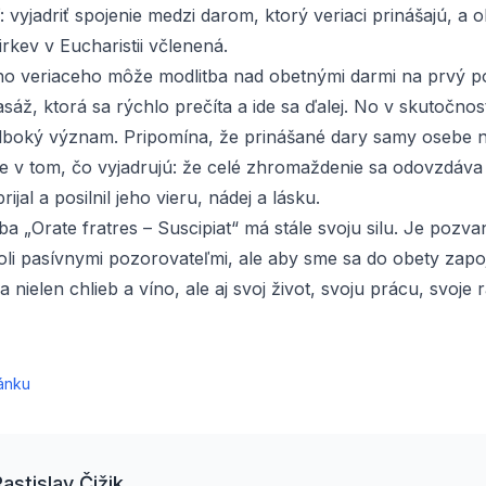
: vyjadriť spojenie medzi darom, ktorý veriaci prinášajú, a o
Cirkev v Eucharistii včlenená.
o veriaceho môže modlitba nad obetnými darmi na prvý p
sáž, ktorá sa rýchlo prečíta a ide sa ďalej. No v skutočnos
hlboký význam. Pripomína, že prinášané dary samy osebe n
je v tom, čo vyjadrujú: že celé zhromaždenie sa odovzdáv
rijal a posilnil jeho vieru, nádej a lásku.
ba „
Orate fratres – Suscipiat
“ má stále svoju silu. Je pozv
li pasívnymi pozorovateľmi, ale aby sme sa do obety zapoji
a nielen chlieb a víno, ale aj svoj život, svoju prácu, svoje 
ánku
Rastislav Čižik