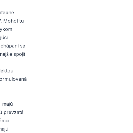
itebné
“. Mohol tu
zvykom
júci
 chápaní sa
ejšie spojiť
lektou
 formulovaná
, majú
ú prevzaté
rámci
majú