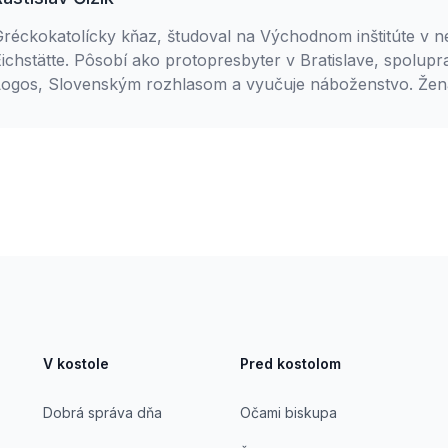
Gréckokatolícky kňaz, študoval na Východnom inštitúte v
ichstätte. Pôsobí ako protopresbyter v Bratislave, spolupr
ogos, Slovenským rozhlasom a vyučuje náboženstvo. Ženatý
V kostole
Pred kostolom
Dobrá správa dňa
Očami biskupa