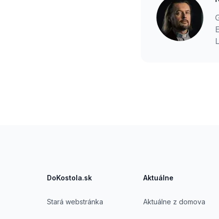
E
L
Footer
DoKostola.sk
Aktuálne
Stará webstránka
Aktuálne z domova