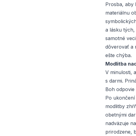
Prosba, aby 
materiálnu ob
symbolických
a lásku tých,
samotné veci,
dôverovať a m
ešte chýba.
Modlitba na
V minulosti, 
s darmi. Prin
Boh odpovie 
Po ukončení 
modlitby zhŕ
obetnými darm
nadväzuje na
prirodzene, b