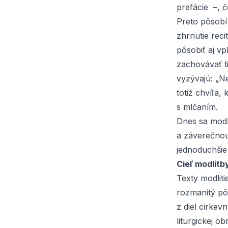
prefácie
–, č
Preto pôsobí
zhrnutie reci
pôsobiť aj vp
zachovávať t
vyzývajú: „N
totiž chvíľa,
s mlčaním.
Dnes sa modl
a záverečnou 
jednoduchši
Cieľ modlitb
Texty modliti
rozmanitý pô
z diel cirkev
liturgickej o