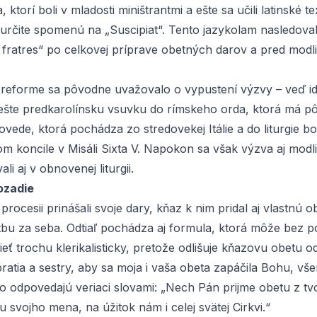
ia, ktorí boli v mladosti miništrantmi a ešte sa učili latinské 
 určite spomenú na „
Suscipiat
“. Tento jazykolam nasledova
 fratres
“ po celkovej príprave obetných darov a pred modl
ej reforme sa pôvodne uvažovalo o vypustení výzvy – veď i
, ešte predkarolínsku vsuvku do rímskeho
orda
, ktorá má pô
odpovede, ktorá pochádza zo stredovekej Itálie a do liturgie 
m koncile v Misáli Sixta V. Napokon sa však výzva aj modlit
li aj v obnovenej liturgii.
ozadie
 procesii prinášali svoje dary, kňaz k nim pridal aj vlastnú o
itbu za seba. Odtiaľ pochádza aj formula, ktorá môže bez p
eť trochu klerikalisticky, pretože odlišuje kňazovu obetu o
 bratia a sestry, aby sa moja i vaša obeta zapáčila Bohu, 
o odpovedajú veriaci slovami: „Nech Pán prijme obetu z tvo
u svojho mena, na úžitok nám i celej svätej Cirkvi.“