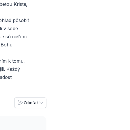
betou Krista,
ohľad pôsobiť
ti v sebe
ie sú cieľom.
a Bohu
aním k tomu,
li. Každý
radosti
Zdieľať