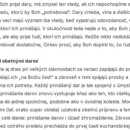
Boh prijal dary, má zmysel len vtedy, ak ich nepochopíme 
etu, ktorú by Boh „potreboval“. Dary chleba, vína a ďalší
 vecí majú význam iba vtedy, keď vyjadrujú odovzdanosť, 
 ktorí ich prinášajú. V skutočnosti teda nejde o to, aby Boh p
 ale aby prijal ľudí, ktorí ich prinášajú. Keďže nikto nedokáž
ilovať dostatočne, Cirkev prosí, aby Boh doplnil to, čo ľud
d obetnými darmi
ale aj dnes pri veľkých slávnostiach sa veriaci zapájajú do p
ášajú ich „na Božiu česť“ a zároveň s nimi spájajú prosby a
na ich potreby. Každý prinášaný dar je tak spojený s úmys
prinášania darov znovu vystupuje kňaz ako ten, kto všetky 
ňa do jednej spoločnej, podobne ako v úvodnej
kolekte
. Mo
i (lat.
oratio super oblata
) uzatvára obetnú prípravu a te
 celé dianie: prinášanie darov i účasť zhromaždenia. Zárov
ez ostrého predelu prechádza do prvej časti eucharistickej