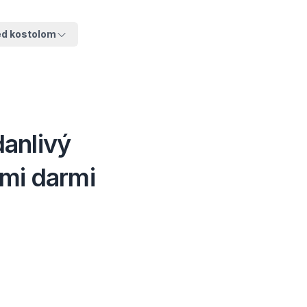
ed kostolom
anlivý
ými darmi