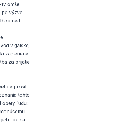
texty omše
l po výzve
itbou nad
de
vod v galskej
bola začlenená
ba za prijatie
betu a prosil
oznania tohto
d obety ľudu:
všemohúcemu
jich rúk na