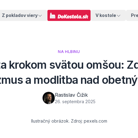
Z pokladov viery
V kostole
Pr
NA HLBINU
za krokom svätou omšou: Zd
izmus a modlitba nad obetn
Rastislav Čižik
26. septembra 2025
Ilustračný obrázok. Zdroj: pexels.com