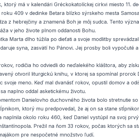
k, ktorý má v kalendári Gréckokatolíckej cirkvi miesto 11. 
o roku 409 v dedinke Betara blízko sýrskeho mesta Samosa
za z hebrejčiny a znamená
Boh je môj sudca
. Tento význ
áža v jeho živote plnom oddanosti Bohu.
ka Marta dlho túžila po dieťati a svoje modlitby sprevádza
 daruje syna, zasvätí ho Pánovi. Jej prosby boli vypočuté a 
rokov, rodičia ho odviedli do neďalekého kláštora, aby zís
vený otvoril liturgickú knihu, v ktorej sa spomínal prorok D
ec svoje meno. Keď mal dvanásť rokov, opustil domov a odiš
 sa naplno oddal asketickému životu.
mentom Danielovho duchovného života bolo stretnutie s
ĺpnikom
, ktorý mu predpovedal, že aj on sa stane stĺpniko
naplnila okolo roku 460, keď Daniel vystúpil na svoj prvý
štantínopola. Prežil na ňom 33 rokov, počas ktorých sa st
ajákom pre nespočetné množstvo ľudí.