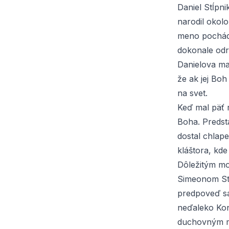
Daniel Stĺpni
narodil okol
meno pochád
dokonale odr
Danielova mat
že ak jej Boh
na svet.
Keď mal päť 
Boha. Predsta
dostal chlap
kláštora, kde
Dôležitým mo
Simeonom St
predpoveď sa 
neďaleko Kon
duchovným m