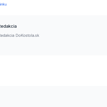
ánku
Redakcia
Redakcia DoKostola.sk