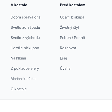
V kostole
Pred kostolom
Dobrá správa dňa
Očami biskupa
Svetlo zo západu
Životný štýl
Svetlo z východu
Príbeh / Portrét
Homílie biskupov
Rozhovor
Na hlbinu
Esej
Z pokladov viery
Úvaha
Mariánska úcta
O kostole