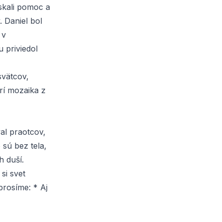
ískali pomoc a
. Daniel bol
 v
 priviedol
svätcov,
rí mozaika z
val praotcov,
 sú bez tela,
h duší.
 si svet
prosíme: * Aj