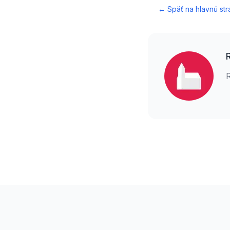
← Späť na hlavnú str
Footer