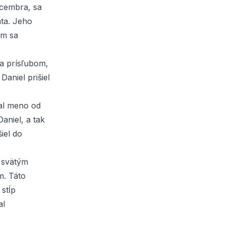
decembra, sa
ta. Jeho
am sa
la prísľubom,
Daniel prišiel
kal meno od
aniel, a tak
iel do
o
svätým
m. Táto
 stĺp
al