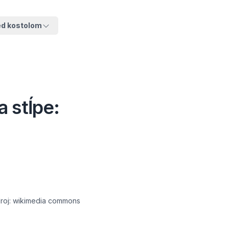
ed kostolom
 stĺpe:
Zdroj: wikimedia commons