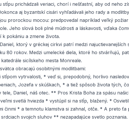
stĺpu prichádzali veriaci, chorí i nešťastní, aby od neho z
okonca aj byzantskí cisári vyhľadávali jeho rady a modlitby
jou prorockou mocou: predpovedal napríklad veľký požiar
le. Jeho slová boli plné múdrosti a láskavosti, vďaka čomu
 k pokániu a zmene života.
niel, ktorý v gréckej cirkvi patrí medzi najuctievanejších 
ku 80 rokov. Medzi umelecké diela, ktoré ho stvárňujú, pat
v katedrále sicílskeho mesta Monreale.
 svätca obracajú osobitnými modlitbami:
i
stĺpom
vytrvalosti, * veď si, prepodobný, horlivo nasledo
eniach, Jozefa v skúškach, * a tiež spôsob života tých, čo
 v tele, Daniel, náš otec. ** Pros Krista Boha za spásu našic
veľmi svetlá hviezda * vystúpil si na stĺp, blažený. * Osvietil
mi činmi * a temnotu klamstva si zahnal, otče. * A preto ťa 
v srdciach svojich sluhov ** nezapadajúce svetlo poznania.