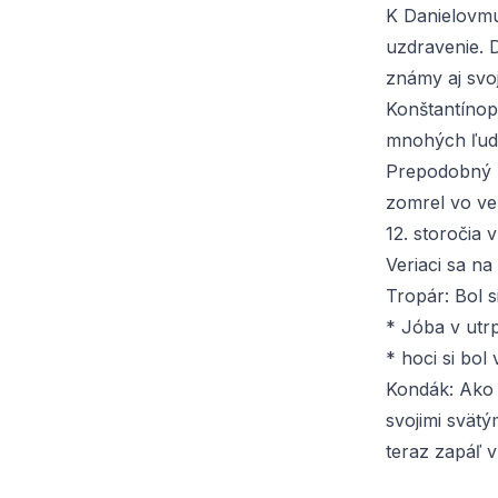
K Danielovmu 
uzdravenie. D
známy aj svo
Konštantínopo
mnohých ľudí
Prepodobný Da
zomrel vo ve
12. storočia 
Veriaci sa na
Tropár:
Bol s
* Jóba v utrp
* hoci si bol
Kondák:
Ako 
svojimi svätý
teraz zapáľ 