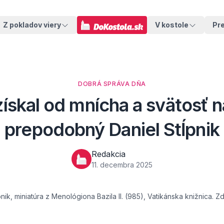
Z pokladov viery
V kostole
Pr
DOBRÁ SPRÁVA DŇA
ískal od mnícha a svätosť na
prepodobný Daniel Stĺpnik
Redakcia
11. decembra 2025
ik, miniatúra z Menológiona Bazila II. (985), Vatikánska knižnica. 