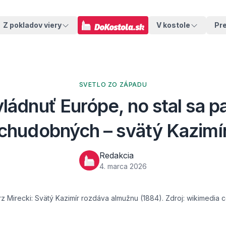
Z pokladov viery
V kostole
Pr
SVETLO ZO ZÁPADU
ládnuť Európe, no stal sa 
chudobných – svätý Kazimí
Redakcia
4. marca 2026
rz Mirecki: Svätý Kazimír rozdáva almužnu (1884). Zdroj: wikimedia