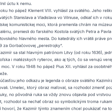
ilnil úctu k nemu.
oku ho pápež Klement VIII. vyhlásil za svätého. Jeho relikvi
vätých Stanislava a Vladislava vo Vilniuse, odkiaľ ich v rok
tskej komunistickej moci, ktorá premenila chrám na múze
alériu, preniesli do farského Kostola svätých Petra a Pavl
itovského hlavného mesta. Do katedrály ich vrátili práve p
9 za Gorbačovovej „perestrojky“.
Kazimír sa stal hlavným patrónom Litvy (od roku 1636), je
ľska i matézskych rytierov, ako aj tých, čo sa venujú vere
 moc. V roku 1948 ho pápež Pius XII. vyhlásil za osobitné
deže.
účasťou jeho odkazu je legenda o obraze svätého Kazimíra
vali. Umelec, ktorý obraz maľoval, sa rozhodol zmeniť poz
ruky, no pôvodná ruka sa vždy znovu objavila pod vrstvou 
krát, rozhodol sa nechať obraz so symbolickými troma rukam
ií hovorí, že Kazimír týmto znamením chcel poukázať na to,