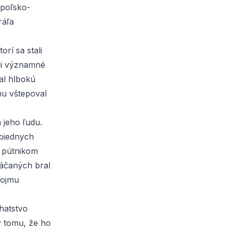
 poľsko-
ráľa
orí sa stali
oli významné
al hlbokú
mu vštepoval
 jeho ľudu.
biednych
, pútnikom
láčaných bral
vojmu
hatstvo
y tomu, že ho