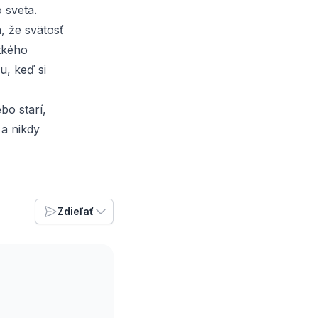
 sveta.
, že svätosť
etkého
u, keď si
bo starí,
 a nikdy
Zdieľať