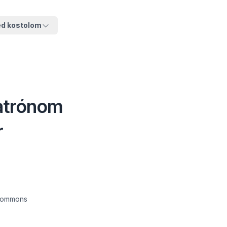
ed kostolom
patrónom
r
 commons