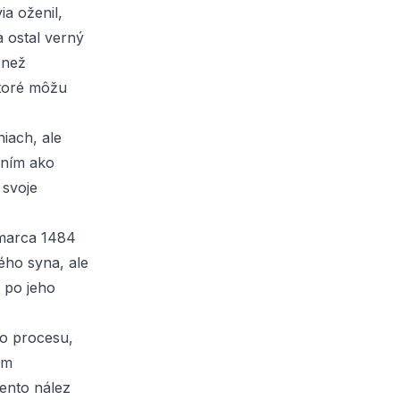
ia oženil,
 ostal verný
 než
ktoré môžu
iach, ale
aním ako
 svoje
 marca 1484
kého syna, ale
ď po jeho
ho procesu,
ým
ento nález