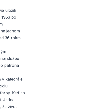
e uložili
u 1953 po
um
a na jednom
red 36 rokmi
dným
jnej službe
ho patróna
 v katedrále,
íciu
farby. Keď sa
i. Jedna
 že život