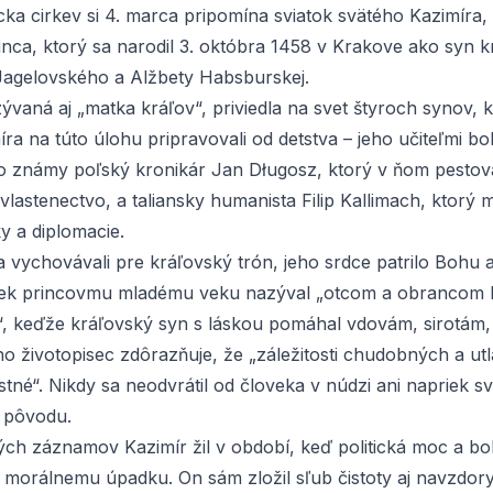
cka cirkev si 4. marca pripomína sviatok svätého Kazimíra,
inca, ktorý sa narodil 3. októbra 1458 v Krakove ako syn k
 Jagelovského a Alžbety Habsburskej.
ývaná aj „matka kráľov“, priviedla na svet štyroch synov, kt
íra na túto úlohu pripravovali od detstva – jeho učiteľmi b
o známy poľský kronikár Jan Długosz, ktorý v ňom pestov
lastenectvo, a taliansky humanista Filip Kallimach, ktorý 
ky a diplomacie.
 vychovávali pre kráľovský trón, jeho srdce patrilo Bohu a
iek princovmu mladému veku nazýval „otcom a obrancom 
“, keďže kráľovský syn s láskou pomáhal vdovám, sirotám
ho životopisec zdôrazňuje, že „záležitosti chudobných a ut
stné“. Nikdy sa neodvrátil od človeka v núdzi ani napriek s
 pôvodu.
ch záznamov Kazimír žil v období, keď politická moc a bo
 k morálnemu úpadku. On sám zložil sľub čistoty aj navzdor