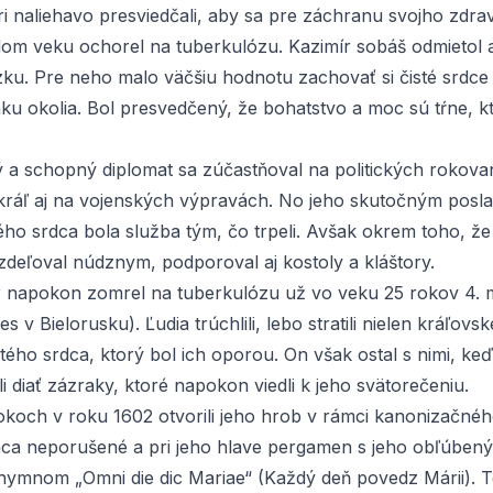
ri naliehavo presviedčali, aby sa pre záchranu svojho zdrav
om veku ochorel na tuberkulózu. Kazimír sobáš odmietol a
ku. Pre neho malo väčšiu hodnotu zachovať si čisté srdce
aku okolia. Bol presvedčený, že bohatstvo a moc sú tŕne, 
 a schopný diplomat sa zúčastňoval na politických rokovan
kráľ aj na vojenských výpravách. No jeho skutočným posl
ého srdca bola služba tým, čo trpeli. Avšak okrem toho, že
zdeľoval núdznym, podporoval aj kostoly a kláštory.
r napokon zomrel na tuberkulózu už vo veku 25 rokov 4.
s v Bielorusku). Ľudia trúchlili, lebo stratili nielen kráľovs
stého srdca, ktorý bol ich oporou. On však ostal s nimi, ke
li diať zázraky, ktoré napokon viedli k jeho svätorečeniu.
okoch v roku 1602 otvorili jeho hrob v rámci kanonizačné
rinca neporušené a pri jeho hlave pergamen s jeho obľúben
ymnom „Omni die dic Mariae“ (Každý deň povedz Márii). T