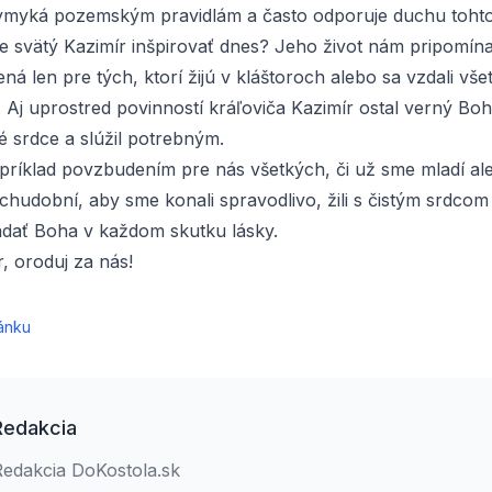
ymyká pozemským pravidlám a často odporuje duchu tohto
 svätý Kazimír inšpirovať dnes? Jeho život nám pripomína
ená len pre tých, ktorí žijú v kláštoroch alebo sa vzdali vš
Aj uprostred povinností kráľoviča Kazimír ostal verný Boh
é srdce a slúžil potrebným.
 príklad povzbudením pre nás všetkých, či už sme mladí ale
chudobní, aby sme konali spravodlivo, žili s čistým srdcom
ľadať Boha v každom skutku lásky.
, oroduj za nás!
ánku
Redakcia
Redakcia DoKostola.sk