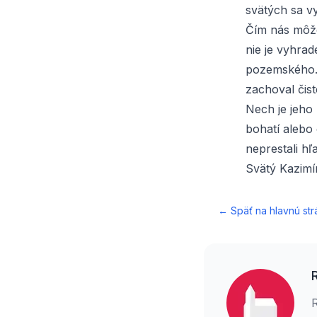
svätých sa v
Čím nás môže
nie je vyhrad
pozemského. 
zachoval čist
Nech je jeho
bohatí alebo 
neprestali h
Svätý Kazimír
← Späť na hlavnú str