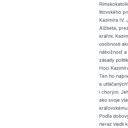
Rímskokatolí
litovského pr
Kazimíra IV.
Alžbeta, prez
kráľmi. Kazim
osobnosti ak
nábožnosť a v
zásady politi
Hoci Kazimíra
Ten ho napr
a utláčaných
i chorým. Je
ako svoje vla
kráľovskému
Podľa dobový
neraz viedli