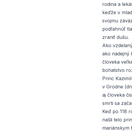
rodina a leká
keďže v mlad
svojmu záväz
podľahnúť tl
zraniť dušu.
Ako vzdelaný
ako nádejný 
človeka veľk
bohatstvo ro
Princ Kazimí
v Grodne (dne
aj človeka či
smrti sa zača
Keď po 118 r
našli telo p
mariánskym h