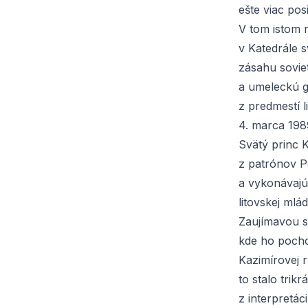
ešte viac pos
V tom istom r
v Katedrále s
zásahu sovie
a umeleckú g
z predmestí l
4. marca 198
Svätý princ 
z patrónov Po
a vykonávajú
litovskej mlá
Zaujímavou s
kde ho pocho
Kazimírovej 
to stalo tri
z interpretác