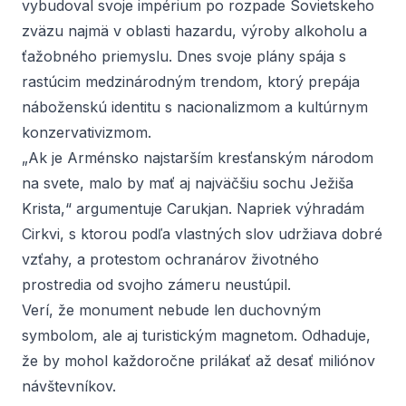
vybudoval svoje impérium po rozpade Sovietskeho
zväzu najmä v oblasti hazardu, výroby alkoholu a
ťažobného priemyslu. Dnes svoje plány spája s
rastúcim medzinárodným trendom, ktorý prepája
náboženskú identitu s nacionalizmom a kultúrnym
konzervativizmom.
„Ak je Arménsko najstarším kresťanským národom
na svete, malo by mať aj najväčšiu sochu Ježiša
Krista,“ argumentuje Carukjan. Napriek výhradám
Cirkvi, s ktorou podľa vlastných slov udržiava dobré
vzťahy, a protestom ochranárov životného
prostredia od svojho zámeru neustúpil.
Verí, že monument nebude len duchovným
symbolom, ale aj turistickým magnetom. Odhaduje,
že by mohol každoročne prilákať až desať miliónov
návštevníkov.