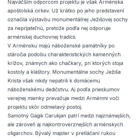
Najväčším odporcom projektu je však Arménska
apoštolská cirkev. Už krátko po jeho predstavení
označila výstavbu monumentálnej Ježišovej sochy
za neprijateľnú, pretože podľa nej odporuje
arménskej duchovnej tradícii.
V Arménsku majú náboženské pamätníky po
stáročia podobu charakteristických kamenných
krížov, známych ako
chačkary
, pri ktorých stoja
kostoly a kláštory. Monumentálne sochy Ježiša
Krista však nikdy nepatrili k domácemu
náboženskému dedičstvu. Aj podľa prieskumov
verejnej mienky prevažuje medzi Arménmi voči
projektu skôr odmietavý postoj.
Samotný Gagik Carukjan patrí medzi najznámejších,
ale zároveň aj najkontroverznejších arménskych
oligarchov. Bývalý majster v pretláčaní rukou