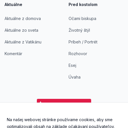
Aktuálne
Pred kostolom
Aktuálne z domova
Očami biskupa
Aktuálne zo sveta
Životný štýl
Aktuálne z Vatikánu
Príbeh / Portrét
Komentár
Rozhovor
Esej
Úvaha
Na našej webovej stránke používame cookies, aby sme
Facebook
Instagram
YouTube
Aplikácia DoKostola - Ap
Aplikácia DoKostol
optimalizovali obsah na základe očakávaní používateľov.