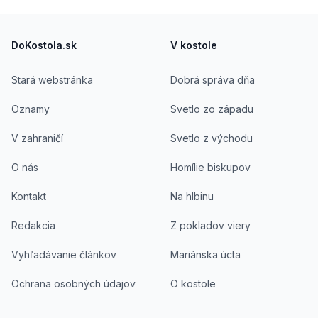
Footer
DoKostola.sk
V kostole
Stará webstránka
Dobrá správa dňa
Oznamy
Svetlo zo západu
V zahraničí
Svetlo z východu
O nás
Homílie biskupov
Kontakt
Na hlbinu
Redakcia
Z pokladov viery
Vyhľadávanie článkov
Mariánska úcta
Ochrana osobných údajov
O kostole