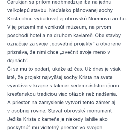
Carukjan sa pritom neobmedzuje iba na jednu
veľkolepú stavbu. Neďaleko plánovanej sochy
Krista chce vybudovať aj obrovskú Noemovu archu.
V jej prízemí má vzniknúť múzeum, na prvom
poschodí hotel a na druhom kaviareň. Obe stavby
označuje za svoje „posvätné projekty“ a otvorene
priznáva, že nimi chce „zvečniť svoje meno v
dejinách“.
Či sa mu to podarí, ukáže až čas. Už dnes je však
isté, že projekt najvyššej sochy Krista na svete
vyvoláva v krajine s takmer sedemnásťstoročnou
kresťanskou tradíciou viac otázok než nadšenia.
A priestor na zamyslenie vytvorí tento zámer aj
v osobnej rovine. Stavať obrovský monument
Ježiša Krista z kameňa je niekedy ľahšie ako
poskytnúť mu viditeľný priestor vo svojich