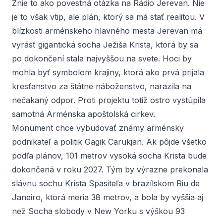
Znie to ako povestná otázka na Rádio Jerevan. Nie
je to však vtip, ale plán, ktorý sa má stať realitou. V
blízkosti arménskeho hlavného mesta Jerevan má
vyrásť gigantická socha Ježiša Krista, ktorá by sa
po dokončení stala najvyššou na svete. Hoci by
mohla byť symbolom krajiny, ktorá ako prvá prijala
kresťanstvo za štátne náboženstvo, narazila na
nečakaný odpor. Proti projektu totiž ostro vystúpila
samotná Arménska apoštolská cirkev.
Monument chce vybudovať známy arménsky
podnikateľ a politik Gagik Carukjan. Ak pôjde všetko
podľa plánov, 101 metrov vysoká socha Krista bude
dokončená v roku 2027. Tým by výrazne prekonala
slávnu sochu Krista Spasiteľa v brazílskom Riu de
Janeiro, ktorá meria 38 metrov, a bola by vyššia aj
než Socha slobody v New Yorku s výškou 93