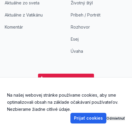
Aktuálne zo sveta
Životný štýl
Aktuálne z Vatikánu
Príbeh / Portrét
Komentár
Rozhovor
Esej
Úvaha
Na našej webovej stránke používame cookies, aby sme
Facebook
Instagram
YouTube
Aplikácia DoKostola - Ap
Aplikácia DoKostol
optimalizovali obsah na základe očakávaní používateľov.
Nezbierame žiadne citlivé údaje.
Prijať cookies
Odmietnuť
©
2026
DoKostola s. r. o., Všetky práva vyhradené