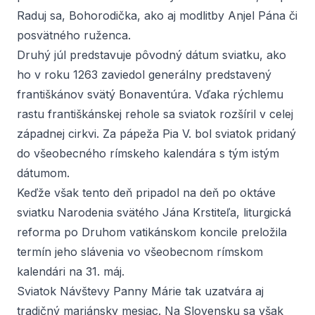
Raduj sa, Bohorodička, ako aj modlitby Anjel Pána či
posvätného ruženca.
Druhý júl predstavuje pôvodný dátum sviatku, ako
ho v roku 1263 zaviedol generálny predstavený
františkánov svätý Bonaventúra. Vďaka rýchlemu
rastu františkánskej rehole sa sviatok rozšíril v celej
západnej cirkvi. Za pápeža Pia V. bol sviatok pridaný
do všeobecného rímskeho kalendára s tým istým
dátumom.
Keďže však tento deň pripadol na deň po oktáve
sviatku Narodenia svätého Jána Krstiteľa, liturgická
reforma po Druhom vatikánskom koncile preložila
termín jeho slávenia vo všeobecnom rímskom
kalendári na 31. máj.
Sviatok Návštevy Panny Márie tak uzatvára aj
tradičný mariánsky mesiac. Na Slovensku sa však