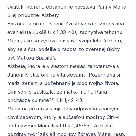
sviatok, ktorého obsahom je návšteva Panny Márie
u jej príbuznej Alžbety.
Epizóda, ktorú po scéne Zvestovania rozpráva iba
evanjelista Lukáš (Lk 1,39-40), zachytáva tehotnú
Máriu, ako sa vydáva navštíviť svoju tetu Alžbetu,
aby sa s ňou podelila o radosť zo zverenej úlohy
byť Matkou Spasiteľa.
Alžbeta, ktorá je v šiestom mesiaci tehotenstva s
Jánom Krstiteľom, ju víta slovami: „Požehnaná si
medzi ženami a požehnaný je plod tvojho života.
Čím som si zaslúžila, že matka môjho Pána
prichádza ku mne?“ (Lk 1,42-43)
Mária na pozdrav svojej tety odpovedá známym
chválospevom, ktorý je súčasťou modlitby Cirkvi
pod názvom
Magnificat
(Lk 1,46-55). Alžbetin
pozdrav tvorí základ modlitby Zdravas Mária, resp.