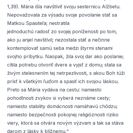
1,39). Mária išla navštíviť svoju sesternicu Alžbetu.
Nepovažovala za výsadu svoje povolanie stať sa
Matkou Spasiteľa; nestratila
jednoduchú radosť zo svojej poníženosti po tom,
ako ju anjel navštívil; nezostala stáť a nečinne
kontemplovať samú seba medzi štyrmi stenami
svojho príbytku. Naopak, žila svoj dar ako poslanie;
cítila potrebu otvoriť dvere a vyjsť z domu; stala sa
živým stelesnením tej netrpezlivosti, s akou Boh túži
prísť k všetkým ľuďom a spasiť ich svojou láskou.
Preto sa Mária vydáva na cestu: namiesto
pohodlnosti zvykov si vyberá neznáme cesty;
namiesto stability domácnosti namáhavú chôdzu;
namiesto bezpečnosti pokojnej religióznosti riziko
viery, ktorá sa otvára novým výzvam a tak sa stáva
darom z lásky k blížnemu.“