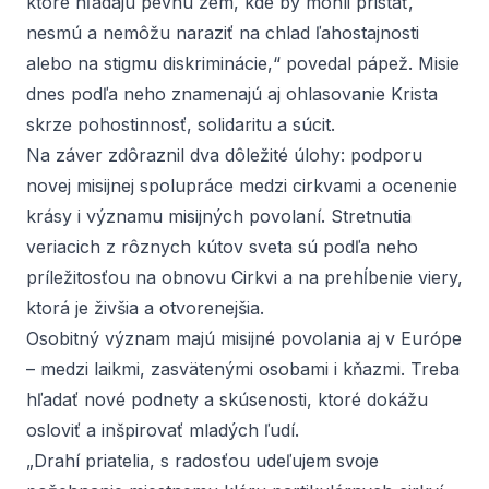
ktoré hľadajú pevnú zem, kde by mohli pristáť,
nesmú a nemôžu naraziť na chlad ľahostajnosti
alebo na stigmu diskriminácie,“ povedal pápež. Misie
dnes podľa neho znamenajú aj ohlasovanie Krista
skrze pohostinnosť, solidaritu a súcit.
Na záver zdôraznil dva dôležité úlohy: podporu
novej misijnej spolupráce medzi cirkvami a ocenenie
krásy i významu misijných povolaní. Stretnutia
veriacich z rôznych kútov sveta sú podľa neho
príležitosťou na obnovu Cirkvi a na prehĺbenie viery,
ktorá je živšia a otvorenejšia.
Osobitný význam majú misijné povolania aj v Európe
– medzi laikmi, zasvätenými osobami i kňazmi. Treba
hľadať nové podnety a skúsenosti, ktoré dokážu
osloviť a inšpirovať mladých ľudí.
„Drahí priatelia, s radosťou udeľujem svoje