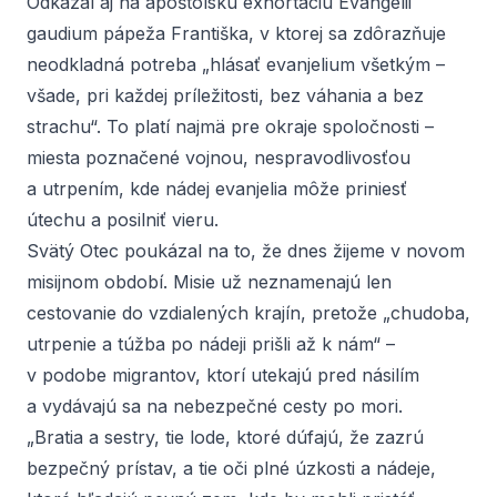
Odkázal aj na apoštolskú exhortáciu
Evangelii
gaudium
pápeža Františka, v ktorej sa zdôrazňuje
neodkladná potreba „hlásať evanjelium všetkým –
všade, pri každej príležitosti, bez váhania a bez
strachu“. To platí najmä pre okraje spoločnosti –
miesta poznačené vojnou, nespravodlivosťou
a utrpením, kde nádej evanjelia môže priniesť
útechu a posilniť vieru.
Svätý Otec poukázal na to, že dnes žijeme v novom
misijnom období. Misie už neznamenajú len
cestovanie do vzdialených krajín, pretože „chudoba,
utrpenie a túžba po nádeji prišli až k nám“ –
v podobe migrantov, ktorí utekajú pred násilím
a vydávajú sa na nebezpečné cesty po mori.
„Bratia a sestry, tie lode, ktoré dúfajú, že zazrú
bezpečný prístav, a tie oči plné úzkosti a nádeje,