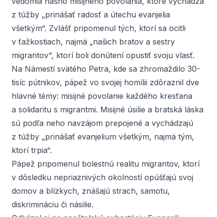
vedomia nášho misijného povolania, ktoré vychádza
z túžby „prinášať radosť a útechu evanjelia
všetkým“. Zvlášť pripomenul tých, ktorí sa ocitli
v ťažkostiach, najmä „našich bratov a sestry
migrantov“, ktorí boli donútení opustiť svoju vlasť.
Na Námestí svätého Petra, kde sa zhromaždilo 30-
tisíc pútnikov, pápež vo svojej homílii zdôraznil dve
hlavné témy: misijné povolanie každého kresťana
a solidaritu s migrantmi. Misijné úsilie a bratská láska
sú podľa neho navzájom prepojené a vychádzajú
z túžby „prinášať evanjelium všetkým, najmä tým,
ktorí trpia“.
Pápež pripomenul bolestnú realitu migrantov, ktorí
v dôsledku nepriaznivých okolností opúšťajú svoj
domov a blízkych, znášajú strach, samotu,
diskrimináciu či násilie.