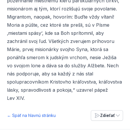
požehnanie miestnemu kléru partikulárnych cirkví,
misionárom aj tým, ktorí rozlišujú svoje povolanie.
Migrantom, naopak, hovorím: Buďte vždy vítaní!
Moria a púšte, cez ktoré ste prešli, sú v Písme
‚miestami spásy‘, kde sa Boh sprítomnil, aby
zachránil svoj ľud. Všetkých zverujem príhovoru
Márie, prvej misionárky svojho Syna, ktorá sa
ponáhľa smerom k judským vrchom, nesie Ježiša
vo svojom lone a dáva sa do služby Alžbete. Nech
nás podporuje, aby sa každý z nás stal
spolupracovníkom Kristovho kráľovstva, kráľovstva
lásky, spravodlivosti a pokoja,“ uzavrel pápež
Lev XIV.
← Späť na hlavnú stránku
Zdieľať