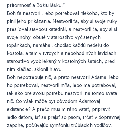
prítomnosť a Božiu lásku.“
Boh ťa nestvoril, lebo potreboval niekoho, kto by
plnil jeho prikázania. Nestvoril ťa, aby si svoje ruky
presiľoval stavbou katedrál, a nestvoril ťa, aby si si
svoje nohy, obuté v starostlivo vyčistených
topánkach, namáhal, chodiac každú nedeľu do
kostola, a tam v tvrdých a nepohodlných laviciach,
starostlivo vyobliekaný v kostolných šatách, pred
ním kľačiac, sklonil hlavu.
Boh nepotrebuje nič, a preto nestvoril Adama, lebo
ho potreboval, nestvoril mňa, lebo ma potreboval,
tak ako pre svoju potrebu nestvoril na tomto svete
nič. Čo však môže byť dôvodom Adamovej
existencie? A prečo musím ráno vstať, pripraviť
jedlo deťom, ísť sa prejsť so psom, trčať v dopravnej
zápche, počúvajúc symfóniu trúbiacich vodičov,