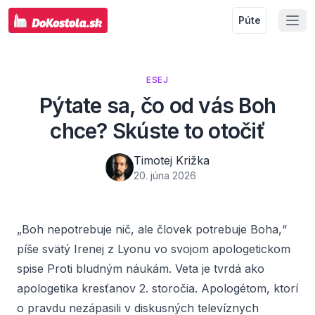
Púte
ESEJ
Pýtate sa, čo od vás Boh
chce? Skúste to otočiť
Timotej Križka
20. júna 2026
„Boh nepotrebuje nič, ale človek potrebuje Boha,“
píše svätý Irenej z Lyonu vo svojom apologetickom
spise
Proti bludným náukám
. Veta je tvrdá ako
apologetika kresťanov 2. storočia. Apologétom, ktorí
o pravdu nezápasili v diskusných televíznych