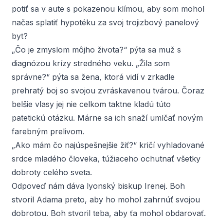
potiť sa v aute s pokazenou klímou, aby som mohol
načas splatiť hypotéku za svoj trojizbový panelový
byt?
„Čo je zmyslom môjho života?“ pýta sa muž s
diagnózou krízy stredného veku. „Žila som
správne?“ pýta sa žena, ktorá vidí v zrkadle
prehratý boj so svojou zvráskavenou tvárou. Čoraz
belšie vlasy jej nie celkom taktne kladú túto
patetickú otázku. Márne sa ich snaží umlčať novým
farebným prelivom.
„Ako mám čo najúspešnejšie žiť?“ kričí vyhladované
srdce mladého človeka, túžiaceho ochutnať všetky
dobroty celého sveta.
Odpoveď nám dáva lyonský biskup Irenej. Boh
stvoril Adama preto, aby ho mohol zahrnúť svojou
dobrotou. Boh stvoril teba, aby ťa mohol obdarovať.