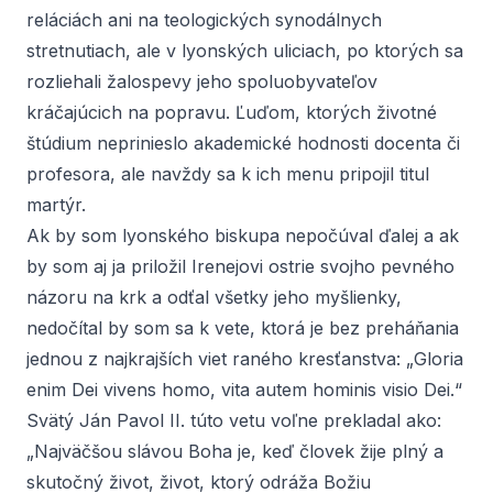
reláciách ani na teologických synodálnych
stretnutiach, ale v lyonských uliciach, po ktorých sa
rozliehali žalospevy jeho spoluobyvateľov
kráčajúcich na popravu. Ľuďom, ktorých životné
štúdium neprinieslo akademické hodnosti docenta či
profesora, ale navždy sa k ich menu pripojil titul
martýr.
Ak by som lyonského biskupa nepočúval ďalej a ak
by som aj ja priložil Irenejovi ostrie svojho pevného
názoru na krk a odťal všetky jeho myšlienky,
nedočítal by som sa k vete, ktorá je bez preháňania
jednou z najkrajších viet raného kresťanstva: „Gloria
enim Dei vivens homo, vita autem hominis visio Dei.“
Svätý Ján Pavol II. túto vetu voľne prekladal ako:
„Najväčšou slávou Boha je, keď človek žije plný a
skutočný život, život, ktorý odráža Božiu