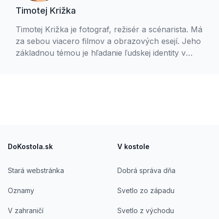
Timotej Križka
Timotej Križka je fotograf, režisér a scénarista. Má
za sebou viacero filmov a obrazových esejí. Jeho
základnou témou je hľadanie ľudskej identity v
konotácii s vnútornou slobodou. Jedným z
výsledkov tohto hľadania je projekt Pokojní v
nepokoji. Timotej je aktívny gréckokatolík, je
študentom teológie a členom Spoločenstva
Ladislava Hanusa. S manželkou Petrou
vychovávajú tri deti.
Footer
DoKostola.sk
V kostole
Stará webstránka
Dobrá správa dňa
Oznamy
Svetlo zo západu
V zahraničí
Svetlo z východu