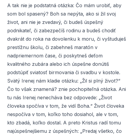
A tak nie je podstatná otázka: Čo mám urobiť, aby
som bol spasený? Boh sa nepýta, ako si žil svoj
život, ani nie je zvedavý, či budeš úspešný
podnikateľ, či zabezpečíš rodinu a budeš chodiť
dvakrát do roka na dovolenku k moru, či vyštuduješ
prestížnu školu, či zabehneš maratón v
nadpriemernom čase, či poskytneš deťom
kvalitného zubára alebo ich úspešne donútiš
podstúpiť sviatosť birmovania či svadbu v kostole.
Svätý Irenej nám kladie otázku: „Žil si plný život?“
Čo to však znamená? znie pochopiteľná otázka. Ani
tu nás Irenej nenecháva bez odpovede: „Život
človeka spočíva v tom, že vidí Boha.“ Život človeka
nespočíva v tom, koľko toho dosiahol, ale v tom,
kto zbadá, koľko dostal. A preto Kristus radí tomu
najúspešnejšiemu z úspešných: „Predaj všetko, čo