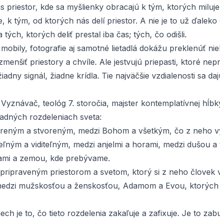
s priestor, kde sa myšlienky obracajú k tým, ktorých miluj
e, k tým, od ktorých nás delí priestor. A nie je to už ďaleko
tých, ktorých deliť prestal iba čas; tých, čo odišli.
mobily, fotografie aj samotné lietadlá dokážu preklenúť ni
 zmenšiť priestory a chvíle. Ale jestvujú priepasti, ktoré nep
žiadny signál, žiadne krídla. Tie najväčšie vzdialenosti sa da
.
 Vyznávač
, teológ 7. storočia, majster kontemplatívnej hĺbk
ladných rozdeleniach sveta:
reným a stvoreným, medzi Bohom a všetkým, čo z neho vy
eľným a viditeľným, medzi anjelmi a horami, medzi dušou a 
ami a zemou, kde prebývame.
 pripraveným priestorom a svetom, ktorý si z neho človek 
edzi mužskosťou a ženskosťou, Adamom a Evou, ktorých 
ech je to, čo tieto rozdelenia zakaľuje a zafixuje. Je to zab