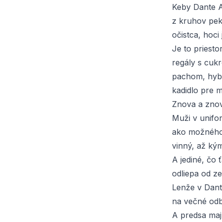
Keby Dante A
z kruhov pekl
očistca, hoci
Je to priesto
regály s cuk
pachom, hybr
kadidlo pre 
Znova a znov
Muži v unifo
ako možného n
vinný, až ký
A jediné, čo 
odliepa od z
Lenže v Dant
na večné odb
A predsa majú