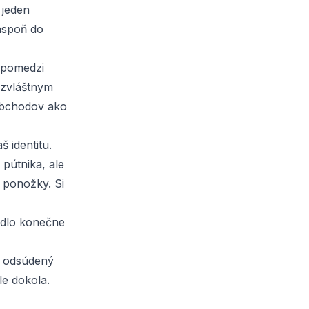
 jeden
 aspoň do
í pomedzi
 zvláštnym
obchodov ako
 identitu.
pútnika, ale
j ponožky. Si
tadlo konečne
l odsúdený
le dokola.