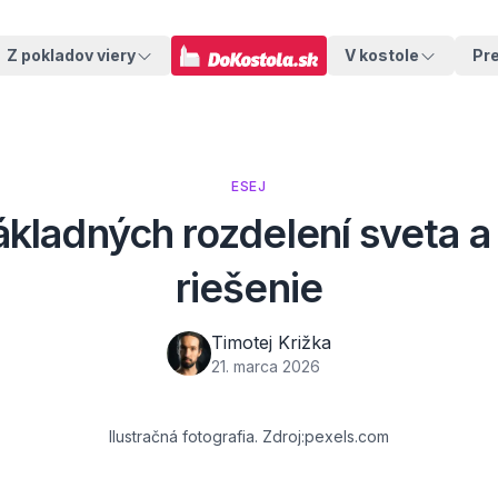
Z pokladov viery
V kostole
Pr
ESEJ
ákladných rozdelení sveta a
riešenie
Timotej Križka
21. marca 2026
Ilustračná fotografia. Zdroj:pexels.com