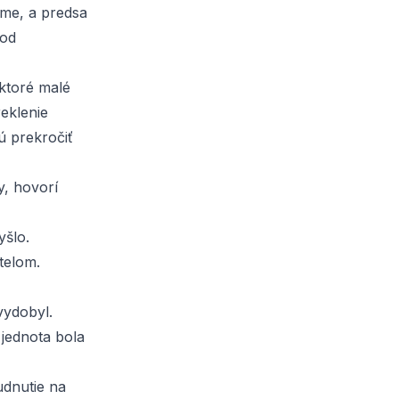
eme, a predsa
 od
ektoré malé
reklenie
jú prekročiť
y, hovorí
šlo.
telom.
vydobyl.
jednota bola
udnutie na