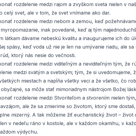
nať rozdelenie medzi rajom a zvyškom sveta nielen v naš
i o celý svet, ale v tom, že svet vnímame ako dar.
onať rozdelenie medzi nebom a zemou, keď požehnávam
na myropomazanie, inak povedané, keď aj tým najjednoduch
ím látkam dávame nebeskú kvalitu a inaugurujeme ich do ú
ej spásy, keď voda už nie je len na umývanie riadu, ale sa
prúd, ktorý nás nesie do večnosti.
nať rozdelenie medzi viditeľným a neviditeľným tým, že 
elenie medzi svätým a svetským; tým, že si uvedomujeme, ž
všetkých miestach a napĺňa všetky veci a že všetko, čo rob
 obyčajné, sa môže stať mimoriadnym nástrojom Božej lásk
nať rozdelenie medzi Stvoriteľom a stvorením nielen tým,
avzájom, ale že sa zmierime so životom, ktorý sme dostali,
úplne mizerný. A tak môžeme žiť eucharistický život – život
elen v nedeľu ráno v kostole, ale v každom okamihu, v ka
 každom výdychu.