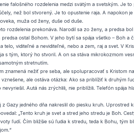
enie falošného rozdelenia medzi svätým a svetským. Je to 
účely, než bol stvorený. Je to opustenie raja. A napokon je
loveka, muža od ženy, duše od duše.
ieto rozdelenia prekonáva. Narodil sa zo ženy, a predsa bol 
a predsa ostal Bohom. V jeho bytí sa spája všetko – Boh a 
 telo, viditeľné a neviditeľné, nebo a zem, raj a svet. V Kris
ja s tým, ktorý ho stvoril. A on sa stáva mikrokozmom ves
samotným stretnutím.
m znamená nežiť pre seba, ale spolupracovať s Kristom n
o vznešene, ale ostáva otázka: Ako sa priblížiť k druhým ľ
evyriešil. Autá nás zrýchlili, nie priblížili. Telefón spája hl
j z Gazy jedného dňa nakreslil do piesku kruh. Uprostred k
vedal: „Tento kruh je svet a stred jeho stredu je Boh. Ces
voty ľudí. Čím bližšie sú ľudia k stredu, teda k Bohu, tým bli
jom.“