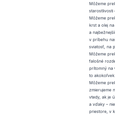
Môžeme preko
starostlivost
Môžeme prek
krst a olej 
a najbežnejš
v príbehu naš
sviatosť, na 
Môžeme preko
falošné rozd
prítomný na 
to akokoľvek
Môžeme preko
zmierujeme n
vtedy, ak je 
a vďaky – ni
priestore, v