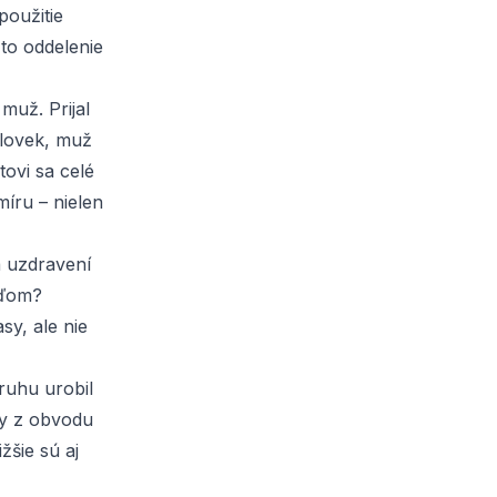
použitie
 to oddelenie
muž. Prijal
človek, muž
tovi sa celé
míru – nielen
a uzdravení
uďom?
asy, ale nie
ruhu urobil
ty z obvodu
žšie sú aj