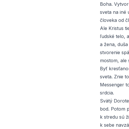
Boha. Vytvor
sveta na iné 
človeka od č
Ale Kristus t
ľudské telo, 
a žena, duša a
stvorenie spá
mostom, ale 
Byť kresťano
sveta. Znie t
Messenger to n
srdcia.
Svätý Dorote
bod. Potom po
k stredu sú ži
k sebe navzá