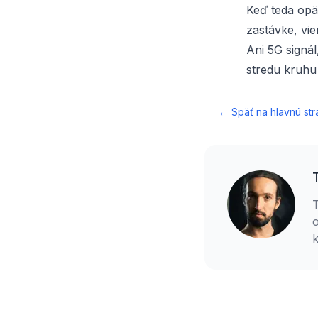
Keď teda opäť
zastávke, vie
Ani 5G signál
stredu kruhu
← Späť na hlavnú str
T
o
k
p
v