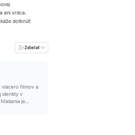
sovej
a ani srdca.
dokáže dotknúť
Zdieľať
 viacero filmov a
identity v
hľadania je
, je študentom
elkou Petrou