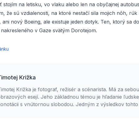
 stojím na letisku, vo vlaku alebo len na obyčajnej autobu
m, že sú vzdialenosti, na ktoré nestačí sila mojich nôh, rúk 
, ani nový Boeing, ale existuje jeden dotyk. Ten, ktorý sa 
 nakresleného v Gaze svätým Dorotejom.
ánku
Timotej Križka
imotej Križka je fotograf, režisér a scénarista. Má za sebou
brazových esejí. Jeho základnou témou je hľadanie ľudskej 
onotácii s vnútornou slobodou. Jedným z výsledkov tohto 
rojekt Pokojní v nepokoji. Timotej je aktívny gréckokatolík
teológie a členom Spoločenstva Ladislava Hanusa. S manž
ychovávajú tri deti.