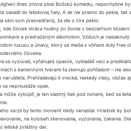
lighieri dnes znova písal Božskú komédiu, nepochybne by
a zasadil do letiskovej haly. A ak nie priamo do pekla, tak
 ja sám som presvedčený, že ide o číre peklo.
r, kde človek stráca hodiny zo života v bezcieľnom blúden
rovinkami a predraženým alkoholom. Vzduch je nasiaknutý
idom luxusu a únavy, ktorý sa mieša s vôňami duty free 
moderného človeka.
a sa vyzúvaš, vyťahuješ opasok, vykladáš veci a predkláňaš
rmách s kamennými tvárami ťa skenujú pohľadom – nie ako 
arušiteľa. Prehľadávajú ti vrecká, niekedy vlasy, občas a
m sa nepreukáže opak.
ťa môže vykúpiť, je ten slastný tlak pod nohami, keď sa lie
eme.
eho verzii by tento moment nikdy nenastal. Hriešnik by bo
avovanie, na kolobeh skenovania, vyzúvania, čakania. Stá
 letiská zvláštny dar.