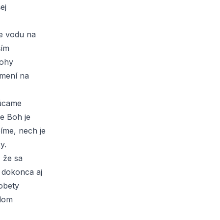
ej
e vodu na
ším
lohy
 mení na
rúcame
e Boh je
íme, nech je
y.
 že sa
 dokonca aj
 obety
ždom