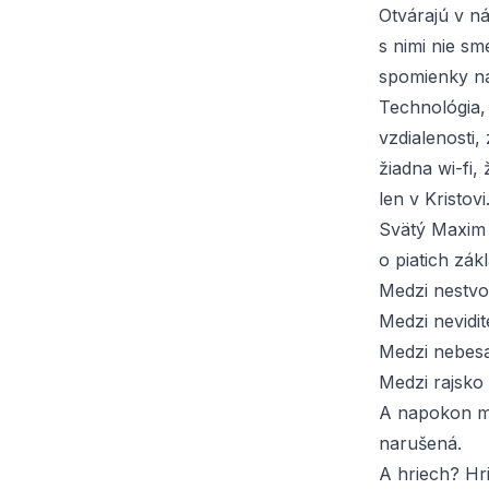
Otvárajú v ná
s nimi nie sm
spomienky na 
Technológia, 
vzdialenosti,
žiadna wi-fi, 
len v Kristovi
Svätý Maxim
o piatich zák
Medzi nestvo
Medzi nevidit
Medzi nebes
Medzi rajsko
A napokon m
narušená.
A hriech? Hri