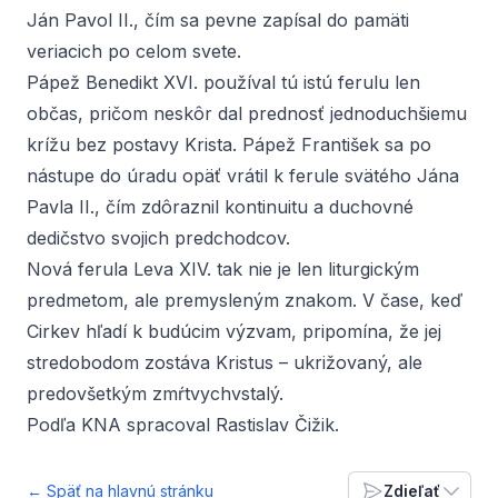
Ján Pavol II., čím sa pevne zapísal do pamäti
veriacich po celom svete.
Pápež Benedikt XVI. používal tú istú ferulu len
občas, pričom neskôr dal prednosť jednoduchšiemu
krížu bez postavy Krista. Pápež František sa po
nástupe do úradu opäť vrátil k ferule svätého Jána
Pavla II., čím zdôraznil kontinuitu a duchovné
dedičstvo svojich predchodcov.
Nová ferula Leva XIV. tak nie je len liturgickým
predmetom, ale premysleným znakom. V čase, keď
Cirkev hľadí k budúcim výzvam, pripomína, že jej
stredobodom zostáva Kristus – ukrižovaný, ale
predovšetkým zmŕtvychvstalý.
Podľa KNA spracoval Rastislav Čižik.
← Späť na hlavnú stránku
Zdieľať