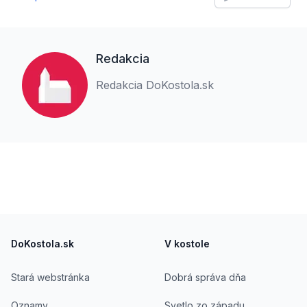
Redakcia
Redakcia DoKostola.sk
Footer
DoKostola.sk
V kostole
Stará webstránka
Dobrá správa dňa
Oznamy
Svetlo zo západu