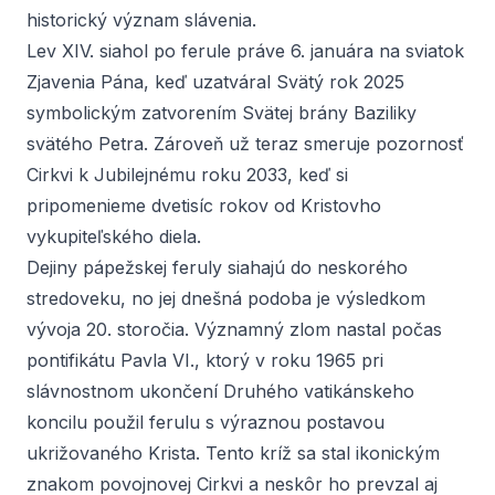
historický význam slávenia.
Lev XIV. siahol po ferule práve 6. januára na sviatok
Zjavenia Pána, keď uzatváral Svätý rok 2025
symbolickým zatvorením Svätej brány Baziliky
svätého Petra. Zároveň už teraz smeruje pozornosť
Cirkvi k Jubilejnému roku 2033, keď si
pripomenieme dvetisíc rokov od Kristovho
vykupiteľského diela.
Dejiny pápežskej feruly siahajú do neskorého
stredoveku, no jej dnešná podoba je výsledkom
vývoja 20. storočia. Významný zlom nastal počas
pontifikátu Pavla VI., ktorý v roku 1965 pri
slávnostnom ukončení Druhého vatikánskeho
koncilu použil ferulu s výraznou postavou
ukrižovaného Krista. Tento kríž sa stal ikonickým
znakom povojnovej Cirkvi a neskôr ho prevzal aj