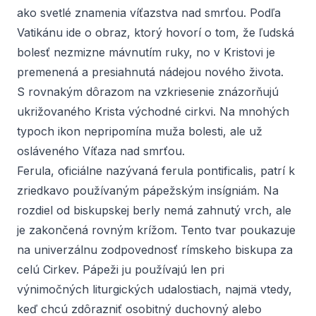
ako svetlé znamenia víťazstva nad smrťou. Podľa
Vatikánu ide o obraz, ktorý hovorí o tom, že ľudská
bolesť nezmizne mávnutím ruky, no v Kristovi je
premenená a presiahnutá nádejou nového života.
S rovnakým dôrazom na vzkriesenie znázorňujú
ukrižovaného Krista východné cirkvi. Na mnohých
typoch ikon nepripomína muža bolesti, ale už
osláveného Víťaza nad smrťou.
Ferula, oficiálne nazývaná
ferula pontificalis
, patrí k
zriedkavo používaným pápežským insígniám. Na
rozdiel od biskupskej berly nemá zahnutý vrch, ale
je zakončená rovným krížom. Tento tvar poukazuje
na univerzálnu zodpovednosť rímskeho biskupa za
celú Cirkev. Pápeži ju používajú len pri
výnimočných liturgických udalostiach, najmä vtedy,
keď chcú zdôrazniť osobitný duchovný alebo