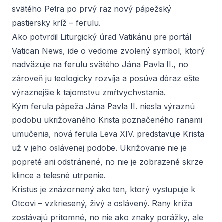
svätého Petra po prvý raz nový pápežský
pastiersky kríž – ferulu.
Ako potvrdil Liturgický úrad Vatikánu pre portál
Vatican News
, ide o vedome zvolený symbol, ktorý
nadväzuje na ferulu svätého Jána Pavla II., no
zároveň ju teologicky rozvíja a posúva dôraz ešte
výraznejšie k tajomstvu zmŕtvychvstania.
Kým ferula pápeža Jána Pavla II. niesla výraznú
podobu ukrižovaného Krista poznačeného ranami
umučenia, nová ferula Leva XIV. predstavuje Krista
už v jeho oslávenej podobe. Ukrižovanie nie je
popreté ani odstránené, no nie je zobrazené skrze
klince a telesné utrpenie.
Kristus je znázornený ako ten, ktorý vystupuje k
Otcovi – vzkriesený, živý a oslávený. Rany kríža
zostávajú prítomné, no nie ako znaky porážky, ale