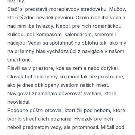
než my.
Stačí si predstaviť moreplavcov stredoveku. Mužov,
ktorí týždne nevideli pevninu. Okolo nich iba voda a
nad nimi iba hviezdy. Neboli pre nich romantickou
kulisou, boli kompasom, kalendárom, smerom i
nádejou. Vedeli sa spoľahnúť na oblohu tak, ako my
na príjemný hlas vychádzajúci z navigácie v našom
smartfóne.
Plavili sa v priestore, kde sa zem a nebo dotýkali.
Človek bol obklopený kozmom tak bezprostredne,
ako je dnes obklopený svetlom našich miest.
Navigovať znamenalo dôverovať svetlám, ktoré
neovládal.
Podobne púštni otcovia, ktorí žili pod nebom, ktoré
tvorilo strechu ich poznania. Hviezdy pre nich
neboli predmetom vedy, ale prítomnosti. Mlčali pod