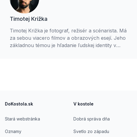
Timotej Križka
Timotej Križka je fotograf, režisér a scénarista. Má
za sebou viacero filmov a obrazových esejí. Jeho
základnou témou je hľadanie ľudskej identity v
konotácii s vnútornou slobodou. Jedným z
výsledkov tohto hľadania je projekt Pokojní v
nepokoji. Timotej je aktívny gréckokatolík, je
študentom teológie a členom Spoločenstva
Ladislava Hanusa. S manželkou Petrou
vychovávajú tri deti.
Footer
DoKostola.sk
V kostole
Stará webstránka
Dobrá správa dňa
Oznamy
Svetlo zo západu