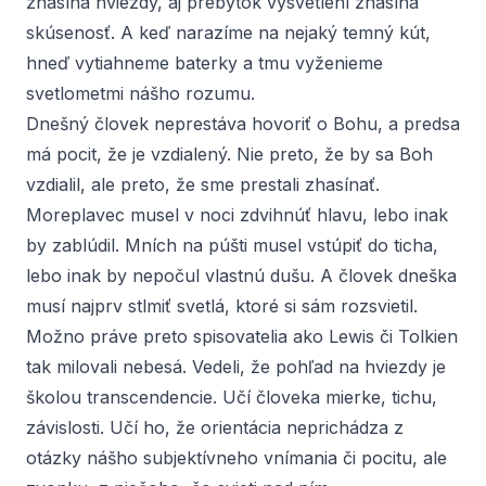
zhasína hviezdy, aj prebytok vysvetlení zhasína
skúsenosť. A keď narazíme na nejaký temný kút,
hneď vytiahneme baterky a tmu vyženieme
svetlometmi nášho rozumu.
Dnešný človek neprestáva hovoriť o Bohu, a predsa
má pocit, že je vzdialený. Nie preto, že by sa Boh
vzdialil, ale preto, že sme prestali zhasínať.
Moreplavec musel v noci zdvihnúť hlavu, lebo inak
by zablúdil. Mních na púšti musel vstúpiť do ticha,
lebo inak by nepočul vlastnú dušu. A človek dneška
musí najprv stlmiť svetlá, ktoré si sám rozsvietil.
Možno práve preto spisovatelia ako Lewis či Tolkien
tak milovali nebesá. Vedeli, že pohľad na hviezdy je
školou transcendencie. Učí človeka mierke, tichu,
závislosti. Učí ho, že orientácia neprichádza z
otázky nášho subjektívneho vnímania či pocitu, ale