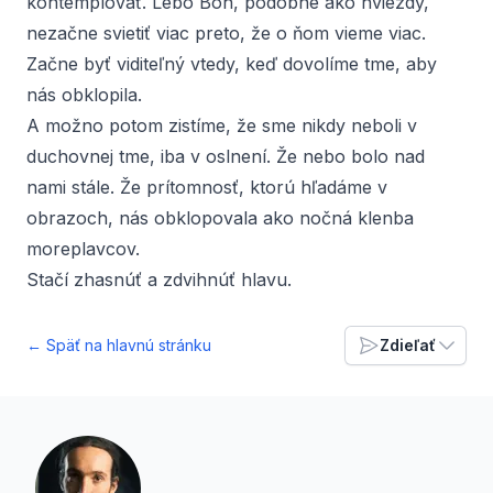
kontemplovať. Lebo Boh, podobne ako hviezdy,
nezačne svietiť viac preto, že o ňom vieme viac.
Začne byť viditeľný vtedy, keď dovolíme tme, aby
nás obklopila.
A možno potom zistíme, že sme nikdy neboli v
duchovnej tme, iba v oslnení. Že nebo bolo nad
nami stále. Že prítomnosť, ktorú hľadáme v
obrazoch, nás obklopovala ako nočná klenba
moreplavcov.
Stačí zhasnúť a zdvihnúť hlavu.
← Späť na hlavnú stránku
Zdieľať