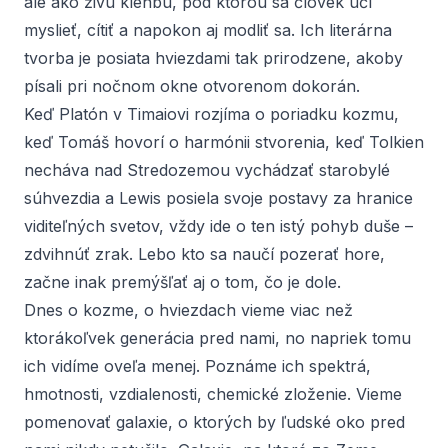
ale ako živú klenbu, pod ktorou sa človek učí
myslieť, cítiť a napokon aj modliť sa. Ich literárna
tvorba je posiata hviezdami tak prirodzene, akoby
písali pri nočnom okne otvorenom dokorán.
Keď Platón v Timaiovi rozjíma o poriadku kozmu,
keď Tomáš hovorí o harmónii stvorenia, keď Tolkien
necháva nad Stredozemou vychádzať starobylé
súhvezdia a Lewis posiela svoje postavy za hranice
viditeľných svetov, vždy ide o ten istý pohyb duše –
zdvihnúť zrak. Lebo kto sa naučí pozerať hore,
začne inak premýšľať aj o tom, čo je dole.
Dnes o kozme, o hviezdach vieme viac než
ktorákoľvek generácia pred nami, no napriek tomu
ich vidíme oveľa menej. Poznáme ich spektrá,
hmotnosti, vzdialenosti, chemické zloženie. Vieme
pomenovať galaxie, o ktorých by ľudské oko pred