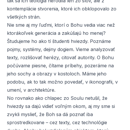
tak sa ich teológia nerodila len zo slov, ale z
kontemplácie stvorenia, ktoré ich obklopovalo zo
všetkých strán.
Nie sme aj my ľuďmi, ktorí o Bohu vedia viac než
ktorákoľvek generácia a zakúšajú ho menej?
Študujeme ho ako tí študenti hviezdy. Poznáme
pojmy, systémy, dejiny dogiem. Vieme analyzovať
texty, rozlišovať herézy, citovať autority. O Bohu
počúvame piesne, čítame príbehy, pozeráme na
jeho sochy a obrazy v kostoloch. Máme jeho
podobu, ak to tak možno povedať, v ikonografii, v
umení, v architektúre.
No rovnako ako chlapec zo Soulu netušil, že
hviezdy sa dajú vidieť voľným okom, aj my sme si
zvykli myslieť, že Boh sa dá poznať iba
sprostredkovane – cez texty, cez technológie