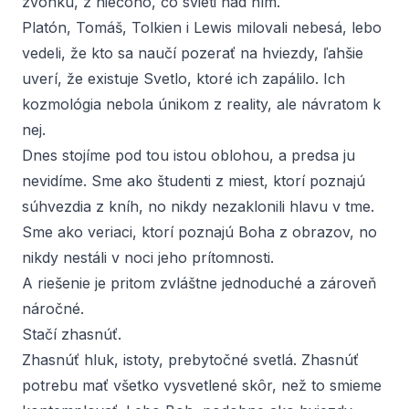
zvonku, z niečoho, čo svieti nad ním.
Platón, Tomáš, Tolkien i Lewis milovali nebesá, lebo
vedeli, že kto sa naučí pozerať na hviezdy, ľahšie
uverí, že existuje Svetlo, ktoré ich zapálilo. Ich
kozmológia nebola únikom z reality, ale návratom k
nej.
Dnes stojíme pod tou istou oblohou, a predsa ju
nevidíme. Sme ako študenti z miest, ktorí poznajú
súhvezdia z kníh, no nikdy nezaklonili hlavu v tme.
Sme ako veriaci, ktorí poznajú Boha z obrazov, no
nikdy nestáli v noci jeho prítomnosti.
A riešenie je pritom zvláštne jednoduché a zároveň
náročné.
Stačí zhasnúť.
Zhasnúť hluk, istoty, prebytočné svetlá. Zhasnúť
potrebu mať všetko vysvetlené skôr, než to smieme