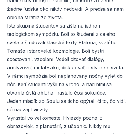
nami nikdy netušilo. Galaxie, na ktoré zo Zeme
žiadne ľudské oko nikdy nedovidí. A predsa sa nám
obloha stratila zo života.
Istá skupina študentov sa zišla na jednom
teologickom sympóziu. Boli to študenti z celého
sveta a študovali klasické texty Platóna, svätého
Tomáša i staroveké kozmológie. Boli bystrí,
scestovaní, vzdelaní. Vedeli citovať dialógy,
analyzovať metafyziku, diskutovať o stvorení sveta.
V rámci sympózia bol naplánovaný nočný výlet do
hôr. Keď študenti vyšli na vrchol a nad nimi sa
otvorila čistá obloha, nastalo čosi šokujúce.
Jeden mladík zo Soulu sa ticho opýtal, či to, čo vidí,
sú naozaj hviezdy.
Vyrastal vo veľkomeste. Hviezdy poznal z
obrazoviek, z planetárií, z učebníc. Nikdy mu