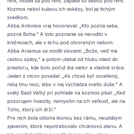
nimi, modlili sa pod nimi, zápasili so sebou pod nimi.
Kozmos nebol kulisou ich askézy, bol jej tichým
svedkom.
Abba Antonios vraj hovorieval: „Kto pozná seba,
pozná Boha.“ A toto poznanie sa nerodilo v
knižniciach, ale v tichu pod otvoreným nebom.
Abba Arsenius sa modlil slovami: „Bože, veď ma
cestou spásy,“ a potom utekal od hluku miest do
priestoru, kde bolo počuť iba vietor a vlastné srdce.
Jeden z otcov povedal: „Ak chceš byť osvetlený,
miluj tmu noci, lebo v nej vychádza svetlo duše.“ A
svätý Bazil Veľký pri pohľade na kozmos písal: „Keď
pozorujem hviezdy, nemyslím na ich veľkosť, ale na
Toho, ktorý ich drží.“
Pre nich bola obloha ikonou bez rámu, neustálym
zjavením, ktoré nepotrebovalo chrámovú stenu. A