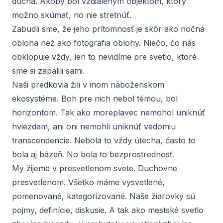
ducha. Akoby bol vzdialeným objektom, ktorý
možno skúmať, no nie stretnúť.
Zabudli sme, že jeho prítomnosť je skôr ako nočná
obloha než ako fotografia oblohy. Niečo, čo nás
obklopuje vždy, len to nevidíme pre svetlo, ktoré
sme si zapálili sami.
Naši predkovia žili v inom náboženskom
ekosystéme. Boh pre nich nebol témou, bol
horizontom. Tak ako moreplavec nemohol uniknúť
hviezdam, ani oni nemohli uniknúť vedomiu
transcendencie. Nebola to vždy útecha, často to
bola aj bázeň. No bola to bezprostrednosť.
My žijeme v presvetlenom svete. Duchovne
presvetlenom. Všetko máme vysvetlené,
pomenované, kategorizované. Naše žiarovky sú
pojmy, definície, diskusie. A tak ako mestské svetlo