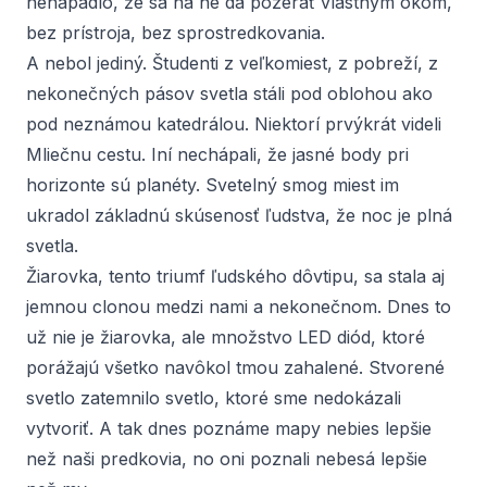
nenapadlo, že sa na ne dá pozerať vlastným okom,
bez prístroja, bez sprostredkovania.
A nebol jediný. Študenti z veľkomiest, z pobreží, z
nekonečných pásov svetla stáli pod oblohou ako
pod neznámou katedrálou. Niektorí prvýkrát videli
Mliečnu cestu. Iní nechápali, že jasné body pri
horizonte sú planéty. Svetelný smog miest im
ukradol základnú skúsenosť ľudstva, že noc je plná
svetla.
Žiarovka, tento triumf ľudského dôvtipu, sa stala aj
jemnou clonou medzi nami a nekonečnom. Dnes to
už nie je žiarovka, ale množstvo LED diód, ktoré
porážajú všetko navôkol tmou zahalené. Stvorené
svetlo zatemnilo svetlo, ktoré sme nedokázali
vytvoriť. A tak dnes poznáme mapy nebies lepšie
než naši predkovia, no oni poznali nebesá lepšie