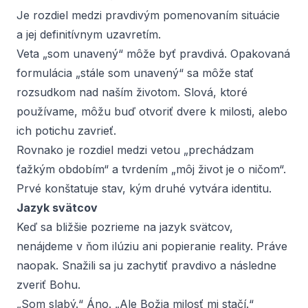
Je rozdiel medzi pravdivým pomenovaním situácie
a jej definitívnym uzavretím.
Veta „som unavený“ môže byť pravdivá. Opakovaná
formulácia „stále som unavený“ sa môže stať
rozsudkom nad naším životom. Slová, ktoré
používame, môžu buď otvoriť dvere k milosti, alebo
ich potichu zavrieť.
Rovnako je rozdiel medzi vetou „prechádzam
ťažkým obdobím“ a tvrdením „môj život je o ničom“.
Prvé konštatuje stav, kým druhé vytvára identitu.
Jazyk svätcov
Keď sa bližšie pozrieme na jazyk svätcov,
nenájdeme v ňom ilúziu ani popieranie reality. Práve
naopak. Snažili sa ju zachytiť pravdivo a následne
zveriť Bohu.
„Som slabý.“ Áno. „Ale Božia milosť mi stačí.“