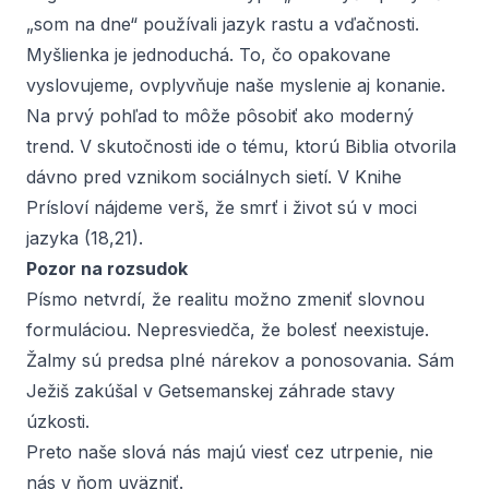
„som na dne“ používali jazyk rastu a vďačnosti.
Myšlienka je jednoduchá. To, čo opakovane
vyslovujeme, ovplyvňuje naše myslenie aj konanie.
Na prvý pohľad to môže pôsobiť ako moderný
trend. V skutočnosti ide o tému, ktorú Biblia otvorila
dávno pred vznikom sociálnych sietí. V Knihe
Prísloví nájdeme verš, že smrť i život sú v moci
jazyka (18,21).
Pozor na rozsudok
Písmo netvrdí, že realitu možno zmeniť slovnou
formuláciou. Nepresviedča, že bolesť neexistuje.
Žalmy sú predsa plné nárekov a ponosovania. Sám
Ježiš zakúšal v Getsemanskej záhrade stavy
úzkosti.
Preto naše slová nás majú viesť cez utrpenie, nie
nás v ňom uväzniť.