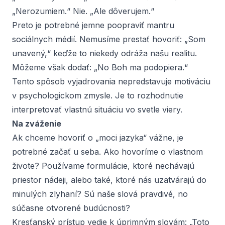
„Nerozumiem.“ Nie. „Ale dôverujem.“
Preto je potrebné jemne poopraviť mantru
sociálnych médií. Nemusíme prestať hovoriť: „Som
unavený,“ keďže to niekedy odráža našu realitu.
Môžeme však dodať: „No Boh ma podopiera.“
Tento spôsob vyjadrovania nepredstavuje motiváciu
v psychologickom zmysle. Je to rozhodnutie
interpretovať vlastnú situáciu vo svetle viery.
Na zváženie
Ak chceme hovoriť o „moci jazyka“ vážne, je
potrebné začať u seba. Ako hovoríme o vlastnom
živote? Používame formulácie, ktoré nechávajú
priestor nádeji, alebo také, ktoré nás uzatvárajú do
minulých zlyhaní? Sú naše slová pravdivé, no
súčasne otvorené budúcnosti?
Kresťanský prístup vedie k úprimným slovám: „Toto