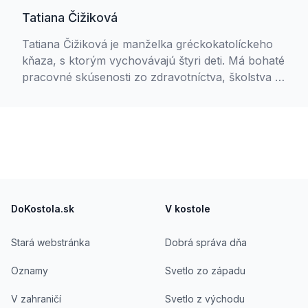
Tatiana Čižiková
Tatiana Čižiková je manželka gréckokatolíckeho
kňaza, s ktorým vychovávajú štyri deti. Má bohaté
pracovné skúsenosti zo zdravotníctva, školstva aj
komerčnej sféry, kde sa stretla s rôznorodými
ľudskými príbehmi. V súčasnosti študuje
counseling na Teologickej fakulte Trnavskej
univerzity.
Footer
DoKostola.sk
V kostole
Stará webstránka
Dobrá správa dňa
Oznamy
Svetlo zo západu
V zahraničí
Svetlo z východu