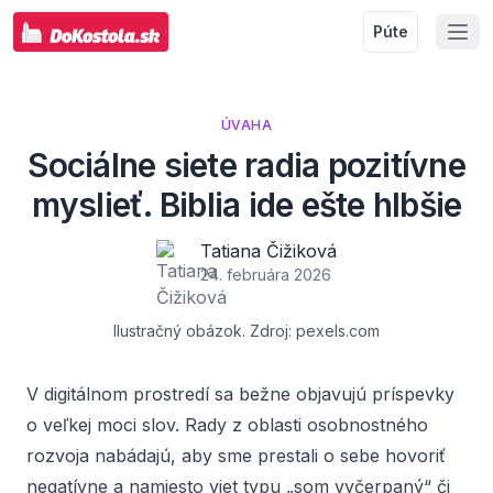
Púte
ÚVAHA
Sociálne siete radia pozitívne
myslieť. Biblia ide ešte hlbšie
Tatiana Čižiková
24. februára 2026
Ilustračný obázok. Zdroj: pexels.com
V digitálnom prostredí sa bežne objavujú príspevky
o veľkej moci slov. Rady z oblasti osobnostného
rozvoja nabádajú, aby sme prestali o sebe hovoriť
negatívne a namiesto viet typu „som vyčerpaný“ či