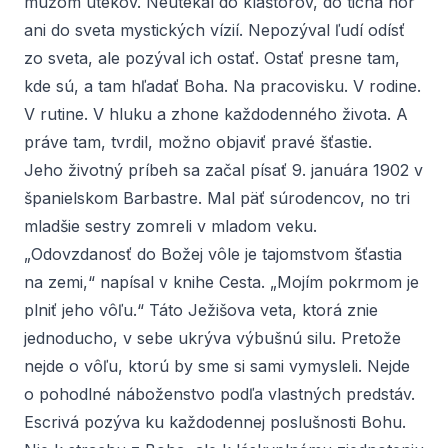
mužom útekov. Neutekal do kláštorov, do ticha hôr
ani do sveta mystických vízií. Nepozýval ľudí odísť
zo sveta, ale pozýval ich ostať. Ostať presne tam,
kde sú, a tam hľadať Boha. Na pracovisku. V rodine.
V rutine. V hluku a zhone každodenného života. A
práve tam, tvrdil, možno objaviť pravé šťastie.
Jeho životný príbeh sa začal písať 9. januára 1902 v
španielskom Barbastre. Mal päť súrodencov, no tri
mladšie sestry zomreli v mladom veku.
„Odovzdanosť do Božej vôle je tajomstvom šťastia
na zemi,“ napísal v knihe
Cesta
. „Mojím pokrmom je
plniť jeho vôľu.“ Táto Ježišova veta, ktorá znie
jednoducho, v sebe ukrýva výbušnú silu. Pretože
nejde o vôľu, ktorú by sme si sami vymysleli. Nejde
o pohodlné náboženstvo podľa vlastných predstáv.
Escrivá pozýva ku každodennej poslušnosti Bohu.