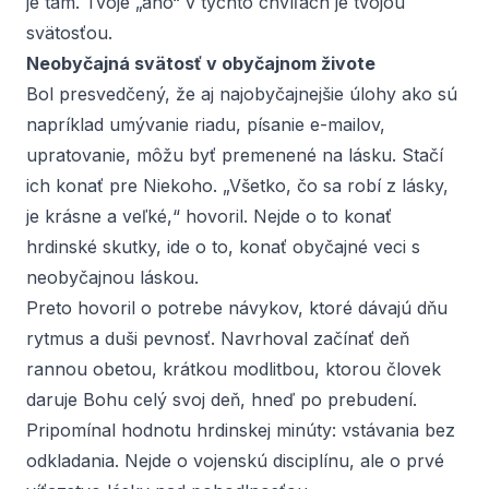
je tam. Tvoje „áno“ v týchto chvíľach je tvojou
svätosťou.
Neobyčajná svätosť v obyčajnom živote
Bol presvedčený, že aj najobyčajnejšie úlohy ako sú
napríklad umývanie riadu, písanie e-mailov,
upratovanie, môžu byť premenené na lásku. Stačí
ich konať
pre
Niekoho. „Všetko, čo sa robí z lásky,
je krásne a veľké,“ hovoril. Nejde o to konať
hrdinské skutky, ide o to, konať obyčajné veci s
neobyčajnou láskou.
Preto hovoril o potrebe návykov, ktoré dávajú dňu
rytmus a duši pevnosť. Navrhoval začínať deň
rannou obetou, krátkou modlitbou, ktorou človek
daruje Bohu celý svoj deň, hneď po prebudení.
Pripomínal hodnotu
hrdinskej minúty
: vstávania bez
odkladania. Nejde o vojenskú disciplínu, ale o prvé