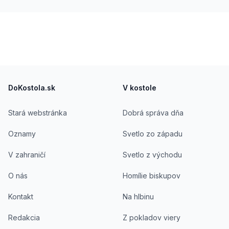
Footer
DoKostola.sk
V kostole
Stará webstránka
Dobrá správa dňa
Oznamy
Svetlo zo západu
V zahraničí
Svetlo z východu
O nás
Homílie biskupov
Kontakt
Na hlbinu
Redakcia
Z pokladov viery