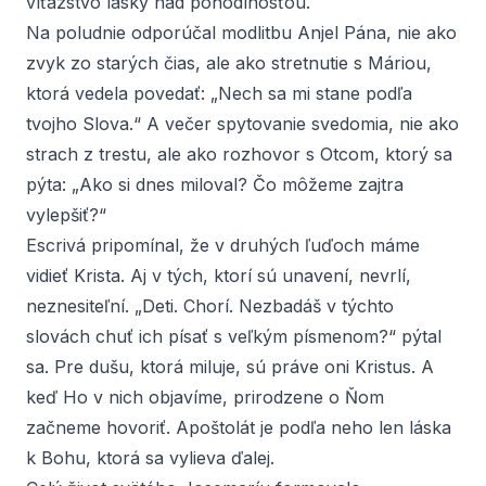
víťazstvo lásky nad pohodlnosťou.
Na poludnie odporúčal modlitbu Anjel Pána, nie ako
zvyk zo starých čias, ale ako stretnutie s Máriou,
ktorá vedela povedať: „Nech sa mi stane podľa
tvojho Slova.“ A večer spytovanie svedomia, nie ako
strach z trestu, ale ako rozhovor s Otcom, ktorý sa
pýta: „Ako si dnes miloval? Čo môžeme zajtra
vylepšiť?“
Escrivá pripomínal, že v druhých ľuďoch máme
vidieť Krista. Aj v tých, ktorí sú unavení, nevrlí,
neznesiteľní. „Deti. Chorí. Nezbadáš v týchto
slovách chuť ich písať s veľkým písmenom?“ pýtal
sa. Pre dušu, ktorá miluje, sú práve oni Kristus. A
keď Ho v nich objavíme, prirodzene o Ňom
začneme hovoriť. Apoštolát je podľa neho len láska
k Bohu, ktorá sa vylieva ďalej.