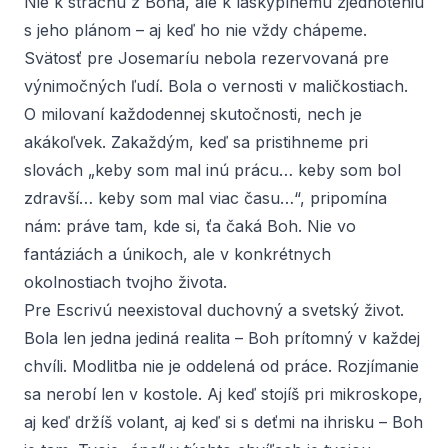
Nie k strachu z Boha, ale k láskyplnému zjednoteniu
s jeho plánom – aj keď ho nie vždy chápeme.
Svätosť pre Josemaríu nebola rezervovaná pre
výnimočných ľudí. Bola o vernosti v maličkostiach.
O milovaní každodennej skutočnosti, nech je
akákoľvek. Zakaždým, keď sa pristihneme pri
slovách „keby som mal inú prácu… keby som bol
zdravší… keby som mal viac času…“, pripomína
nám: práve tam, kde si, ťa čaká Boh. Nie vo
fantáziách a únikoch, ale v konkrétnych
okolnostiach tvojho života.
Pre Escrivú neexistoval duchovný a svetský život.
Bola len jedna jediná realita – Boh prítomný v každej
chvíli. Modlitba nie je oddelená od práce. Rozjímanie
sa nerobí len v kostole. Aj keď stojíš pri mikroskope,
aj keď držíš volant, aj keď si s deťmi na ihrisku – Boh