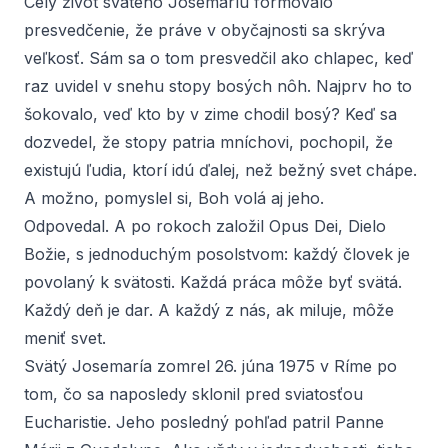
Celý život svätého Josemaríu formovalo
presvedčenie, že práve v obyčajnosti sa skrýva
veľkosť. Sám sa o tom presvedčil ako chlapec, keď
raz uvidel v snehu stopy bosých nôh. Najprv ho to
šokovalo, veď kto by v zime chodil bosý? Keď sa
dozvedel, že stopy patria mníchovi, pochopil, že
existujú ľudia, ktorí idú ďalej, než bežný svet chápe.
A možno, pomyslel si, Boh volá aj jeho.
Odpovedal. A po rokoch založil Opus Dei, Dielo
Božie, s jednoduchým posolstvom: každý človek je
povolaný k svätosti. Každá práca môže byť svätá.
Každý deň je dar. A každý z nás, ak miluje, môže
meniť svet.
Svätý Josemaría zomrel 26. júna 1975 v Ríme po
tom, čo sa naposledy sklonil pred sviatosťou
Eucharistie. Jeho posledný pohľad patril Panne