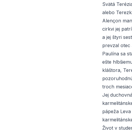
Svätá Terézia
alebo Terezk
Alençon ma
cirkvi jej pat
a jej štyri s
prevzal otec 
Paulína sa s
ešte hlbšiem
kláštora, Ter
pozoruhodnú 
troch mesiac
Jej duchovná 
karmelitánsk
pápeža Leva X
karmelitánske
Život v stude