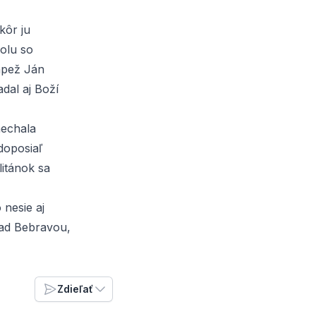
kôr ju
polu so
ápež Ján
adal aj Boží
nechala
 doposiaľ
litánok sa
 nesie aj
nad Bebravou
,
Zdieľať