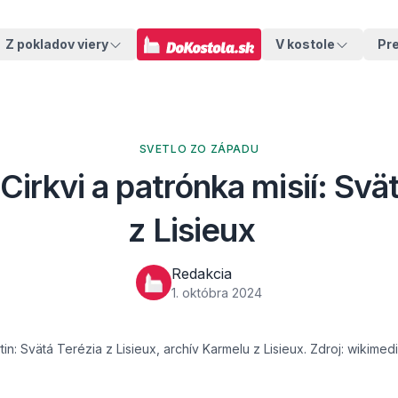
Z pokladov viery
V kostole
Pr
SVETLO ZO ZÁPADU
Cirkvi a patrónka misií: Svä
z Lisieux
Redakcia
1. októbra 2024
tin: Svätá Terézia z Lisieux, archív Karmelu z Lisieux. Zdroj: wikim