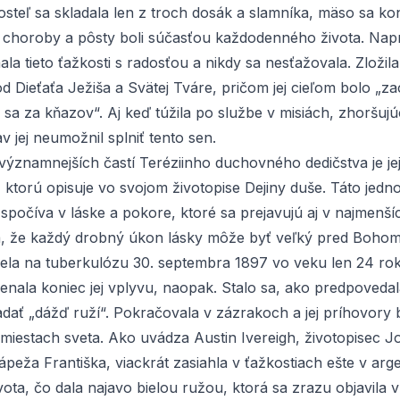
Posteľ sa skladala len z troch dosák a slamníka, mäso sa 
e choroby a pôsty boli súčasťou každodenného života. Nap
mala tieto ťažkosti s radosťou a nikdy sa nesťažovala. Zloži
d Dieťaťa Ježiša a Svätej Tváre, pričom jej cieľom bolo „z
 sa za kňazov“. Aj keď túžila po službe v misiách, zhoršujú
v jej neumožnil splniť tento sen.
významnejších častí Teréziinho duchovného dedičstva je je
, ktorú opisuje vo svojom životopise
Dejiny duše
. Táto jedn
spočíva v láske a pokore, ktoré sa prejavujú aj v najmenší
la, že každý drobný úkon lásky môže byť veľký pred Bohom
ela na tuberkulózu 30. septembra 1897 vo veku len 24 rok
nala koniec jej vplyvu, naopak. Stalo sa, ako predpovedala
adať „dážď ruží“. Pokračovala v zázrakoch a jej príhovory 
iestach sveta. Ako uvádza Austin Ivereigh, životopisec J
ápeža Františka, viackrát zasiahla v ťažkostiach ešte v arge
vota, čo dala najavo bielou ružou, ktorá sa zrazu objavila v