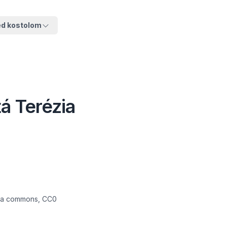
ed kostolom
tá Terézia
edia commons, CC0