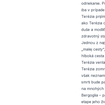
odriekanie. 
iba v prípad
Terézia prijí
ako Terézia o
duše a modliť
zdravotný sta
Jednou z naj
„malej cesty“
hlboká cesta 
Terézia veri
Terézia zomr
však nezname
smrti bude p
na mnohých m
Bergoglia – p
etape jeho ži