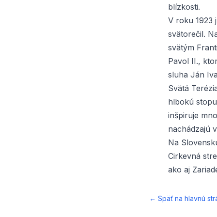
blízkosti.
V roku 1923 j
svätorečil. N
svätým Frant
Pavol II., kto
sluha Ján Iva
Svätá Terézia
hlbokú stopu 
inšpiruje mno
nachádzajú v 
Na Slovensku 
Cirkevná str
ako aj
Zariad
← Späť na hlavnú str