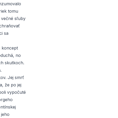
konzumovalo
riek tomu
la večné sľuby
achraňovať
ci sa
j koncept
oduchá, no
ch skutkoch.
.
ov. Jej smrť
, že po jej
boli vypočuté
orgeho
ntínskej
 jeho