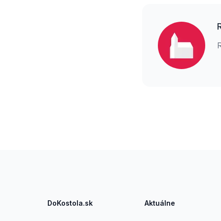
Footer
DoKostola.sk
Aktuálne