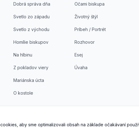
Dobrá správa dňa
Očami biskupa
Svetlo zo západu
Životný štýl
Svetlo z východu
Príbeh / Portrét
Homílie biskupov
Rozhovor
Na hlbinu
Esej
Z pokladov viery
Úvaha
Mariánska úcta
O kostole
cookies, aby sme optimalizovali obsah na základe očakávaní použí
©
2026
DoKostola s. r. o., Všetky práva vyhradené