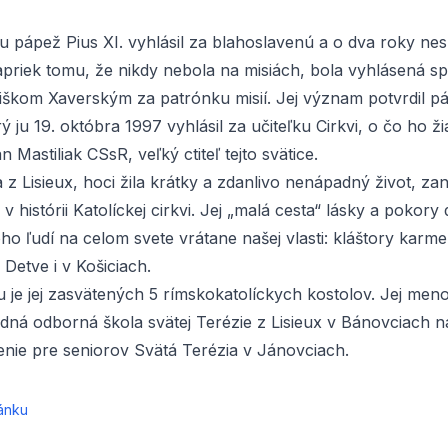
u pápež Pius XI. vyhlásil za blahoslavenú a o dva roky nes
apriek tomu, že nikdy nebola na misiách, bola vyhlásená s
iškom Xaverským za patrónku misií. Jej význam potvrdil p
rý ju 19. októbra 1997 vyhlásil za učiteľku Cirkvi, o čo ho ži
n Mastiliak CSsR, veľký ctiteľ tejto svätice.
 z Lisieux, hoci žila krátky a zdanlivo nenápadný život, za
v histórii Katolíckej cirkvi. Jej „malá cesta“ lásky a pokory
ho ľudí na celom svete vrátane našej vlasti: kláštory karme
Detve i v Košiciach.
je jej zasvätených 5 rímskokatolíckych kostolov. Jej meno
edná odborná škola svätej Terézie z Lisieux v Bánovciach 
enie pre seniorov Svätá Terézia v Jánovciach
.
ánku