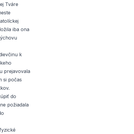
ej Tváre
meste
atolíckej
dožila iba ona
 výchovu
dievčinu k
skeho
ku prejavovala
m si počas
kov.
úpiť do
ne požiadala
do
 fyzické