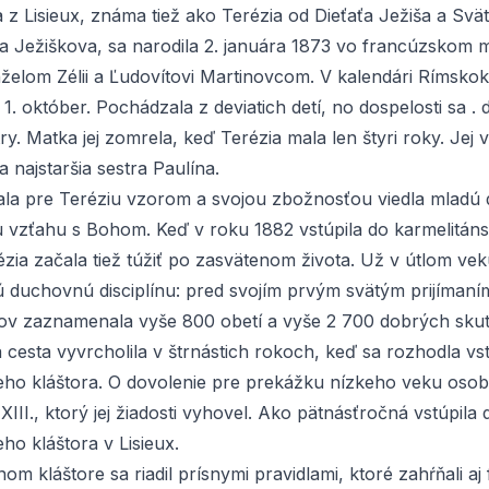
 z Lisieux, známa tiež ako Terézia od Dieťaťa Ježiša a Svät
a Ježiškova, sa narodila 2. januára 1873 vo francúzskom 
nželom
Zélii a Ľudovítovi Martinovcom
. V kalendári Rímskok
rí 1. október. Pochádzala z deviatich detí, no dospelosti sa . 
estry. Matka jej zomrela, keď Terézia mala len štyri roky. Jej
a najstaršia sestra Paulína.
tala pre Teréziu vzorom a svojou zbožnosťou viedla mladú 
u vzťahu s Bohom. Keď v roku 1882 vstúpila do karmelitán
ézia začala tiež túžiť po zasvätenom života. Už v útlom ve
duchovnú disciplínu: pred svojím prvým svätým prijímaní
ov zaznamenala vyše 800 obetí a vyše 2 700 dobrých skut
cesta vyvrcholila v štrnástich rokoch, keď sa rozhodla vst
eho kláštora. O dovolenie pre prekážku nízkeho veku osob
III., ktorý jej žiadosti vyhovel. Ako pätnásťročná vstúpila 
ho kláštora v Lisieux.
nom kláštore sa riadil prísnymi pravidlami, ktoré zahŕňali aj