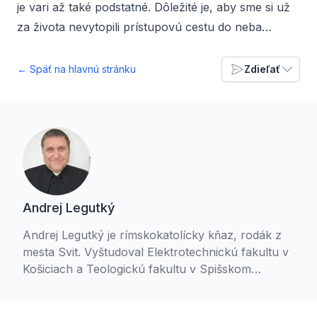
je vari až také podstatné. Dôležité je, aby sme si už
za života nevytopili prístupovú cestu do neba…
← Späť na hlavnú stránku
Zdieľať
Andrej Legutký
Andrej Legutký je rímskokatolícky kňaz, rodák z
mesta Svit. Vyštudoval Elektrotechnickú fakultu v
Košiciach a Teologickú fakultu v Spišskom
Podhradí. Okrem kňazskej služby v Jánovciach sa
venuje duchovnému sprevádzaniu skautov a