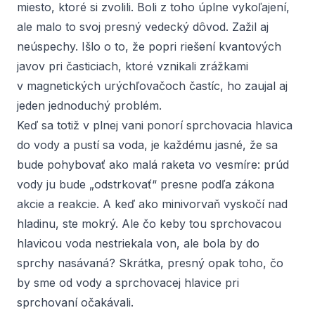
miesto, ktoré si zvolili. Boli z toho úplne vykoľajení,
ale malo to svoj presný vedecký dôvod. Zažil aj
neúspechy. Išlo o to, že popri riešení kvantových
javov pri časticiach, ktoré vznikali zrážkami
v magnetických urýchľovačoch častíc, ho zaujal aj
jeden jednoduchý problém.
Keď sa totiž v plnej vani ponorí sprchovacia hlavica
do vody a pustí sa voda, je každému jasné, že sa
bude pohybovať ako malá raketa vo vesmíre: prúd
vody ju bude „odstrkovať“ presne podľa zákona
akcie a reakcie. A keď ako minivorvaň vyskočí nad
hladinu, ste mokrý. Ale čo keby tou sprchovacou
hlavicou voda nestriekala von, ale bola by do
sprchy nasávaná? Skrátka, presný opak toho, čo
by sme od vody a sprchovacej hlavice pri
sprchovaní očakávali.