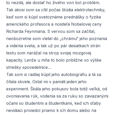
to nezdá, ale dostať ho živého von bol problém.
Tak akosi som sa cítil počas štúdia elektrotechniky,
keď som si kúpil svetoznáme prednášky o fyzike
amerického profesora a nositeľa Nobelovej ceny
Richarda Feynmana. S vervou som sa začítal,
neobozretne som vletel do „chrámu“ jeho poznania
a videnia sveta, a tak už po pár desiatkach strán
textu som narážal na strop svojej mozgovej
kapacity. Lenže u mňa to bolo približne vo výške
striešky spovedelnice…
Tak som si radšej kúpil jeho autobiografiu a tá sa
čítala skvele. Ostal mi v pamäti jeden jeho
experiment. Škála jeho pokusov bola totiž veľká, od
ovoniavania rúk, vodenia sa za ruku so zaviazanými
očami so študentmi a študentkami, keď ich sťaby
nevidiaci priviedol priamo k ich domu alebo na