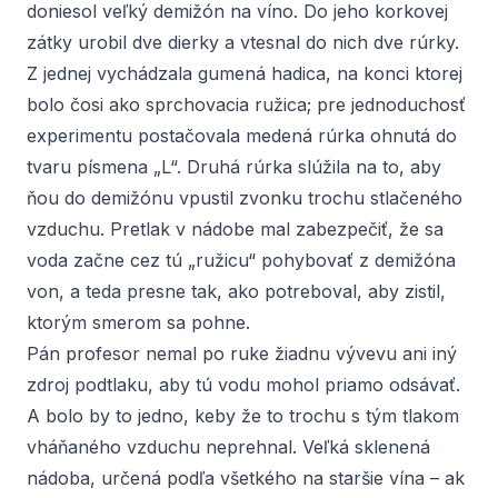
doniesol veľký demižón na víno. Do jeho korkovej
zátky urobil dve dierky a vtesnal do nich dve rúrky.
Z jednej vychádzala gumená hadica, na konci ktorej
bolo čosi ako sprchovacia ružica; pre jednoduchosť
experimentu postačovala medená rúrka ohnutá do
tvaru písmena „L“. Druhá rúrka slúžila na to, aby
ňou do demižónu vpustil zvonku trochu stlačeného
vzduchu. Pretlak v nádobe mal zabezpečiť, že sa
voda začne cez tú „ružicu“ pohybovať z demižóna
von, a teda presne tak, ako potreboval, aby zistil,
ktorým smerom sa pohne.
Pán profesor nemal po ruke žiadnu vývevu ani iný
zdroj podtlaku, aby tú vodu mohol priamo odsávať.
A bolo by to jedno, keby že to trochu s tým tlakom
vháňaného vzduchu neprehnal. Veľká sklenená
nádoba, určená podľa všetkého na staršie vína – ak