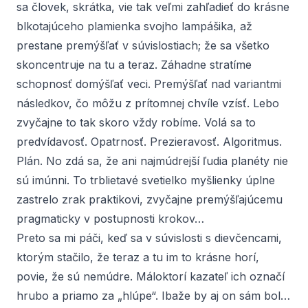
sa človek, skrátka, vie tak veľmi zahľadieť do krásne
blkotajúceho plamienka svojho lampášika, až
prestane premýšľať v súvislostiach; že sa všetko
skoncentruje na tu a teraz. Záhadne stratíme
schopnosť domýšľať veci. Premýšľať nad variantmi
následkov, čo môžu z prítomnej chvíle vzísť. Lebo
zvyčajne to tak skoro vždy robíme. Volá sa to
predvídavosť. Opatrnosť. Prezieravosť. Algoritmus.
Plán. No zdá sa, že ani najmúdrejší ľudia planéty nie
sú imúnni. To trblietavé svetielko myšlienky úplne
zastrelo zrak praktikovi, zvyčajne premýšľajúcemu
pragmaticky v postupnosti krokov…
Preto sa mi páči, keď sa v súvislosti s dievčencami,
ktorým stačilo, že teraz a tu im to krásne horí,
povie, že sú nemúdre. Máloktorí kazateľ ich označí
hrubo a priamo za „hlúpe“. Ibaže by aj on sám bol…