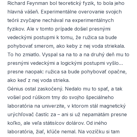
Richard Feynman bol teoretický fyzik, to bola jeho
hlavná vášeň. Experimentálne overovanie svojich
teórii zvyčajne nechával na experimentálnych
fyzikov. Ale v tomto prípade došiel presnými
vedeckými postupmi k tomu, že ružica sa bude
pohybovať smerom, ako keby z nej voda striekala.
To ho zmiatlo. Vyspal sa na to a na druhý deň mu to
presnými vedeckými a logickými postupmi vyšlo…
presne naopak: ružica sa bude pohybovať opačne,
ako keď z nej voda strieka.
Génius ostal zaskočený. Nedalo mu to spať, a tak
vošiel pod rúškom tmy do svojho špeciálneho
laboratória na univerzite, v ktorom stál magnetický
urýchľovač častíc za – ani si už nepamätám presne
koľko, ale veľa státisícov dolárov. Od iného
laboratória, žiaľ, kľúče nemal. Na vozíčku si tam