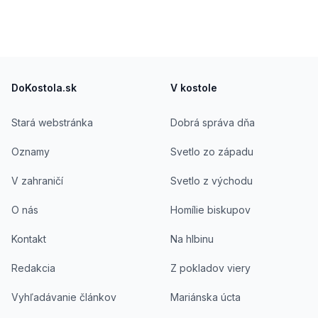
skautiek. Je pilotom všetkých typov padákových
klzákov. Rád sa pohybuje aj v horách primerane
veku a časovým možnostiam. Je autorom
viacerých publikácii určených pre skautov a
Footer
sporadicky prispieva do náboženských alebo
skautských časopisov.
DoKostola.sk
V kostole
Stará webstránka
Dobrá správa dňa
Oznamy
Svetlo zo západu
V zahraničí
Svetlo z východu
O nás
Homílie biskupov
Kontakt
Na hlbinu
Redakcia
Z pokladov viery
Vyhľadávanie článkov
Mariánska úcta