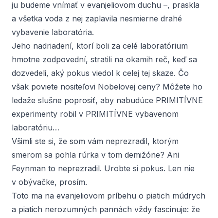
ju budeme vnímať v evanjeliovom duchu –, praskla
a všetka voda z nej zaplavila nesmierne drahé
vybavenie laboratória.
Jeho nadriadení, ktorí boli za celé laboratórium
hmotne zodpovední, stratili na okamih reč, keď sa
dozvedeli, aký pokus viedol k celej tej skaze. Čo
však poviete nositeľovi Nobelovej ceny? Môžete ho
ledaže slušne poprosiť, aby nabudúce PRIMITÍVNE
experimenty robil v PRIMITÍVNE vybavenom
laboratóriu…
Všimli ste si, že som vám neprezradil, ktorým
smerom sa pohla rúrka v tom demižóne? Ani
Feynman to neprezradil. Urobte si pokus. Len nie
v obývačke, prosím.
Toto ma na evanjeliovom príbehu o piatich múdrych
a piatich nerozumných pannách vždy fascinuje: že