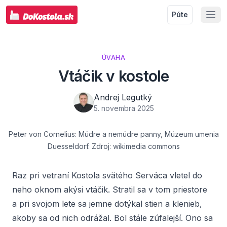
Púte
ÚVAHA
Vtáčik v kostole
Andrej Legutký
5. novembra 2025
Peter von Cornelius: Múdre a nemúdre panny, Múzeum umenia
Duesseldorf. Zdroj: wikimedia commons
Raz pri vetraní Kostola svätého Serváca vletel do
neho oknom akýsi vtáčik. Stratil sa v tom priestore
a pri svojom lete sa jemne dotýkal stien a klenieb,
akoby sa od nich odrážal. Bol stále zúfalejší. Ono sa