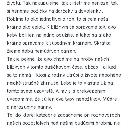
životu. Tak nakupujeme, tak si šetríme peniaze, tak
si berieme pôžičky na darčeky a dovolenky…
Robíme to ako jednotlivci a robí to aj celá naša
krajina ako celok. K blížnym sa správame tak, ako
keby boli len na jedno použitie, a takto sa aj ako
krajina správame k susedným krajinám. Skrátka,
žijeme dobu nemúdrych panien.
Tak je pekné, že ako chodíme na hroby našich
blízkych v tomto dušičkovom čase, občas – aj keď
sa to nemá – ktosi z rodiny utrúsi o živote nebohého
nejaké stručné zhrnutie. Lebo je to vlastne už na
tomto svete uzavreté. A my si s prekvapením
uvedomíme, že sú len dva typy nebožtíkov. Múdre
a nerozumné panny.
To, do ktorej kategórie zapadneme pri rozhovoroch
našich pozostalých nad našimi budúcimi hrobmi, nie