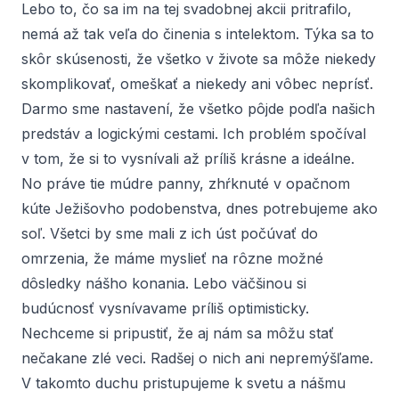
Lebo to, čo sa im na tej svadobnej akcii pritrafilo,
nemá až tak veľa do činenia s intelektom. Týka sa to
skôr skúsenosti, že všetko v živote sa môže niekedy
skomplikovať, omeškať a niekedy ani vôbec neprísť.
Darmo sme nastavení, že všetko pôjde podľa našich
predstáv a logickými cestami. Ich problém spočíval
v tom, že si to vysnívali až príliš krásne a ideálne.
No práve tie múdre panny, zhŕknuté v opačnom
kúte Ježišovho podobenstva, dnes potrebujeme ako
soľ. Všetci by sme mali z ich úst počúvať do
omrzenia, že máme myslieť na rôzne možné
dôsledky nášho konania. Lebo väčšinou si
budúcnosť vysnívavame príliš optimisticky.
Nechceme si pripustiť, že aj nám sa môžu stať
nečakane zlé veci. Radšej o nich ani nepremýšľame.
V takomto duchu pristupujeme k svetu a nášmu