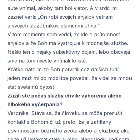
aute vnímal, akoby tam bol vietor. A v srdci mi
zaznel verš: „On robí svojich anjelov vetrami
a svojich služobníkov plameňmi ohňa.“
V tom momente som vedel, že ide o prítomnosť
anjelov a že Boh ma vystrojuje k mocnejšej službe.
Nešlo len o nejaký subjektívny dojem, lebo obidvaja
sme na tom mieste vnímali to isté.
Krátko nato mi to Boh potvrdil cez ďalších ľudí:
jeden muž mi po modlitbe povedal, že videl za mnou
stáť svetelnú bytosť.
Zažili ste počas služby chvíle vyhorenia alebo
hlbokého vyčerpania?
Veronika:
Stáva sa, že človeku sa môže prerušiť
kontakt s Bohom či už preto, že je zahltený
povinnosťami bežného života alebo aj službou; ako
sa to už veľakrát stalo aj mne. Naposledy, keď som