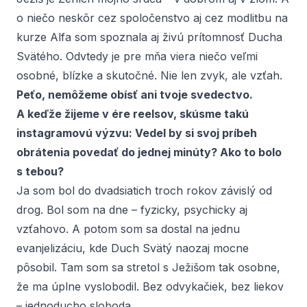
o niečo neskôr cez spoločenstvo aj cez modlitbu na
kurze Alfa som spoznala aj živú prítomnosť Ducha
Svätého. Odvtedy je pre mňa viera niečo veľmi
osobné, blízke a skutočné. Nie len zvyk, ale vzťah.
Peťo, nemôžeme obísť ani tvoje svedectvo.
A keďže žijeme v ére reelsov, skúsme takú
instagramovú výzvu: Vedel by si svoj príbeh
obrátenia povedať do jednej minúty? Ako to bolo
s tebou?
Ja som bol do dvadsiatich troch rokov závislý od
drog. Bol som na dne – fyzicky, psychicky aj
vzťahovo. A potom som sa dostal na jednu
evanjelizáciu, kde Duch Svätý naozaj mocne
pôsobil. Tam som sa stretol s Ježišom tak osobne,
že ma úplne vyslobodil. Bez odvykačiek, bez liekov
– jednoducho sloboda.