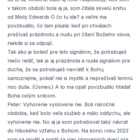
v takom období bola aj ja, som čítala skvelú knihu
od Misty Edwards
O čo tu ide? a
veľmi ma
povzbudilo, čo tam písala: keď pri chválach
prežívaš prázdnotu a nudu pri čítaní Božieho slova,
niekde si sa odpojil.
Tak ako je bolesť pre telo signálom, že potrebuješ
niečo riešiť, tak je aj prázdnota a nuda signálom pre
ducha, že sa potrebuješ navrátiť k Bohu;
samozrejme, pokiaľ nie si mystik a neprežívaš temnú
noc duše. (
Úsmev.
) A to ma opäť povzbudilo hľadať
Boha celým srdcom.
Peter:
Vyhorenie vyslovene nie. Boli náročné
obdobia, keď bolo veľa služieb a málo oddychu, ale
vyhorenie nie. No aj ja som potreboval taký návrat
do hlbokého vzťahu s Bohom. Na konci roku 2023
som sa modlil a postil za viac otvorených dverí pre