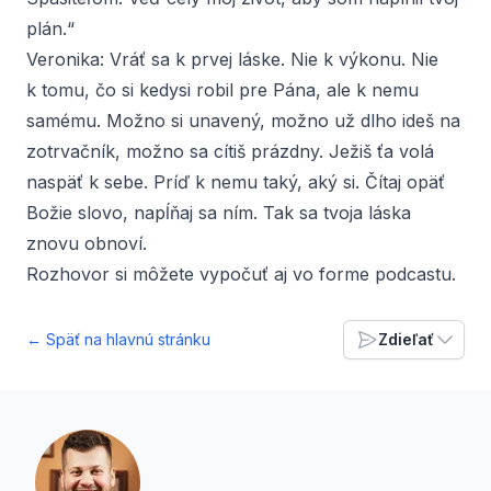
plán.“
Veronika:
Vráť sa k prvej láske. Nie k výkonu. Nie
k tomu, čo si kedysi robil pre Pána, ale k nemu
samému. Možno si unavený, možno už dlho ideš na
zotrvačník, možno sa cítiš prázdny. Ježiš ťa volá
naspäť k sebe. Príď k nemu taký, aký si. Čítaj opäť
Božie slovo, napĺňaj sa ním. Tak sa tvoja láska
znovu obnoví.
Rozhovor si môžete vypočuť aj vo forme
podcastu
.
← Späť na hlavnú stránku
Zdieľať