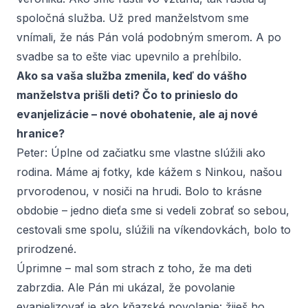
spoločná služba. Už pred manželstvom sme
vnímali, že nás Pán volá podobným smerom. A po
svadbe sa to ešte viac upevnilo a prehĺbilo.
Ako sa vaša služba zmenila, keď do vášho
manželstva prišli deti? Čo to prinieslo do
evanjelizácie – nové obohatenie, ale aj nové
hranice?
Peter:
Úplne od začiatku sme vlastne slúžili ako
rodina. Máme aj fotky, kde kážem s Ninkou, našou
prvorodenou, v nosiči na hrudi. Bolo to krásne
obdobie – jedno dieťa sme si vedeli zobrať so sebou,
cestovali sme spolu, slúžili na víkendovkách, bolo to
prirodzené.
Úprimne – mal som strach z toho, že ma deti
zabrzdia. Ale Pán mi ukázal, že povolanie
evanjelizovať je ako kňazské povolanie: žiješ ho