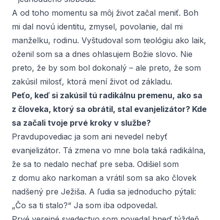
A od toho momentu sa môj život začal meniť. Boh
mi dal novú identitu, zmysel, povolanie, dal mi
manželku, rodinu. Vyštudoval som teológiu ako laik,
oženil som sa a dnes ohlasujem Božie slovo. Nie
preto, že by som bol dokonalý – ale preto, že som
zakúsil milosť, ktorá mení život od základu.
Peťo, keď si zakúsil tú radikálnu premenu, ako sa
z človeka, ktorý sa obrátil, stal evanjelizátor? Kde
sa začali tvoje prvé kroky v službe?
Pravdupovediac ja som ani nevedel nebyť
evanjelizátor. Tá zmena vo mne bola taká radikálna,
že sa to nedalo nechať pre seba. Odišiel som
z domu ako narkoman a vrátil som sa ako človek
nadšený pre Ježiša. A ľudia sa jednoducho pýtali:
„Čo sa ti stalo?“ Ja som iba odpovedal.
Prvé verejné svedectvo som povedal hneď týždeň