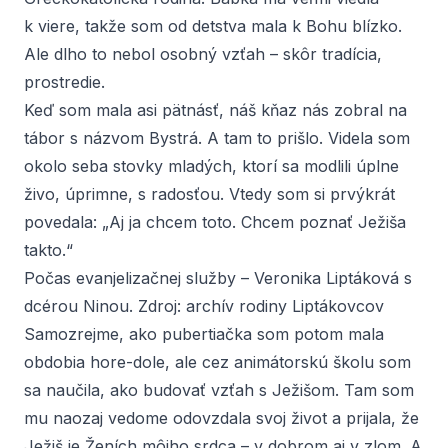
k viere, takže som od detstva mala k Bohu blízko.
Ale dlho to nebol osobný vzťah – skôr tradícia,
prostredie.
Keď som mala asi pätnásť, náš kňaz nás zobral na
tábor s názvom Bystrá. A tam to prišlo. Videla som
okolo seba stovky mladých, ktorí sa modlili úplne
živo, úprimne, s radosťou. Vtedy som si prvýkrát
povedala: „Aj ja chcem toto. Chcem poznať Ježiša
takto.“
Počas evanjelizačnej služby – Veronika Liptáková s
dcérou Ninou. Zdroj: archív rodiny Liptákovcov
Samozrejme, ako pubertiačka som potom mala
obdobia hore-dole, ale cez animátorskú školu som
sa naučila, ako budovať vzťah s Ježišom. Tam som
mu naozaj vedome odovzdala svoj život a prijala, že
Ježiš je Ženích môjho srdca – v dobrom aj v zlom. A