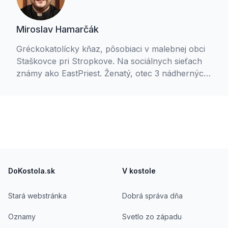
Miroslav Hamarčák
Gréckokatolícky kňaz, pôsobiaci v malebnej obci
Staškovce pri Stropkove. Na sociálnych sieťach
známy ako EastPriest. Ženatý, otec 3 nádherných
deti.
Footer
DoKostola.sk
V kostole
Stará webstránka
Dobrá správa dňa
Oznamy
Svetlo zo západu