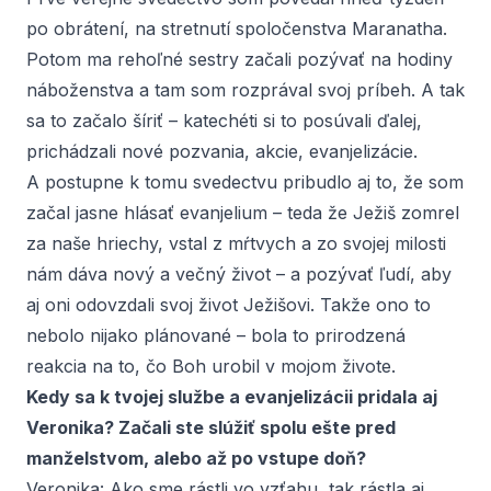
po obrátení, na stretnutí spoločenstva Maranatha.
Potom ma rehoľné sestry začali pozývať na hodiny
náboženstva a tam som rozprával svoj príbeh. A tak
sa to začalo šíriť – katechéti si to posúvali ďalej,
prichádzali nové pozvania, akcie, evanjelizácie.
A postupne k tomu svedectvu pribudlo aj to, že som
začal jasne hlásať evanjelium – teda že Ježiš zomrel
za naše hriechy, vstal z mŕtvych a zo svojej milosti
nám dáva nový a večný život – a pozývať ľudí, aby
aj oni odovzdali svoj život Ježišovi. Takže ono to
nebolo nijako plánované – bola to prirodzená
reakcia na to, čo Boh urobil v mojom živote.
Kedy sa k tvojej službe a evanjelizácii pridala aj
Veronika? Začali ste slúžiť spolu ešte pred
manželstvom, alebo až po vstupe doň?
Veronika:
Ako sme rástli vo vzťahu, tak rástla aj