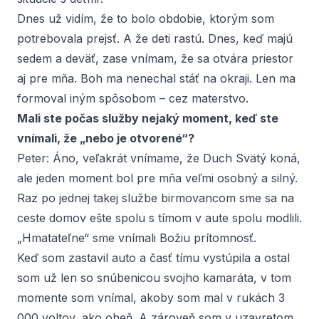
Dnes už vidím, že to bolo obdobie, ktorým som
potrebovala prejsť. A že deti rastú. Dnes, keď majú
sedem a deväť, zase vnímam, že sa otvára priestor
aj pre mňa. Boh ma nenechal stáť na okraji. Len ma
formoval iným spôsobom – cez materstvo.
Mali ste počas služby nejaký moment, keď ste
vnímali, že „nebo je otvorené“?
Peter:
Áno, veľakrát vnímame, že Duch Svätý koná,
ale jeden moment bol pre mňa veľmi osobný a silný.
Raz po jednej takej službe birmovancom sme sa na
ceste domov ešte spolu s tímom v aute spolu modlili.
„Hmatateľne“ sme vnímali Božiu prítomnosť.
Keď som zastavil auto a časť tímu vystúpila a ostal
som už len so snúbenicou svojho kamaráta, v tom
momente som vnímal, akoby som mal v rukách 3
000 voltov, ako oheň. A zároveň som v uzavretom