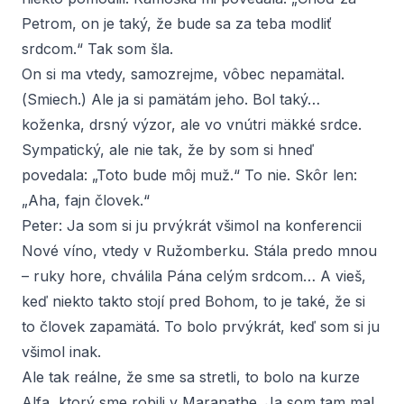
Petrom, on je taký, že bude sa za teba modliť
srdcom.“ Tak som šla.
On si ma vtedy, samozrejme, vôbec nepamätal.
(
Smiech
.) Ale ja si pamätám jeho. Bol taký…
koženka, drsný výzor, ale vo vnútri mäkké srdce.
Sympatický, ale nie tak, že by som si hneď
povedala: „Toto bude môj muž.“ To nie. Skôr len:
„Aha, fajn človek.“
Peter:
Ja som si ju prvýkrát všimol na konferencii
Nové víno, vtedy v Ružomberku. Stála predo mnou
– ruky hore, chválila Pána celým srdcom… A vieš,
keď niekto takto stojí pred Bohom, to je také, že si
to človek zapamätá. To bolo prvýkrát, keď som si ju
všimol inak.
Ale tak reálne, že sme sa stretli, to bolo na kurze
Alfa, ktorý sme robili v Maranathe. Ja som tam mal