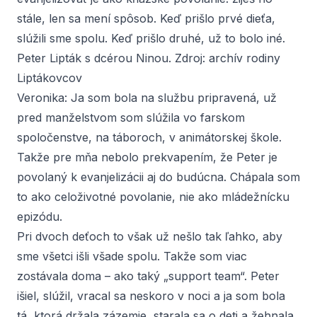
stále, len sa mení spôsob. Keď prišlo prvé dieťa,
slúžili sme spolu. Keď prišlo druhé, už to bolo iné.
Peter Lipták s dcérou Ninou. Zdroj: archív rodiny
Liptákovcov
Veronika:
Ja som bola na službu pripravená, už
pred manželstvom som slúžila vo farskom
spoločenstve, na táboroch, v animátorskej škole.
Takže pre mňa nebolo prekvapením, že Peter je
povolaný k evanjelizácii aj do budúcna. Chápala som
to ako celoživotné povolanie, nie ako mládežnícku
epizódu.
Pri dvoch deťoch to však už nešlo tak ľahko, aby
sme všetci išli všade spolu. Takže som viac
zostávala doma – ako taký „support team“. Peter
išiel, slúžil, vracal sa neskoro v noci a ja som bola
tá, ktorá držala zázemie, starala sa o deti a žehnala