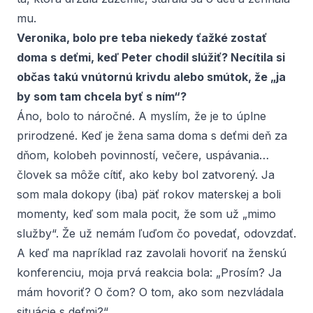
mu.
Veronika, bolo pre teba niekedy ťažké zostať
doma s deťmi, keď Peter chodil slúžiť? Necítila si
občas takú vnútornú krivdu alebo smútok, že „ja
by som tam chcela byť s ním“?
Áno, bolo to náročné. A myslím, že je to úplne
prirodzené. Keď je žena sama doma s deťmi deň za
dňom, kolobeh povinností, večere, uspávania…
človek sa môže cítiť, ako keby bol zatvorený. Ja
som mala dokopy (iba) päť rokov materskej a boli
momenty, keď som mala pocit, že som už „mimo
služby“. Že už nemám ľuďom čo povedať, odovzdať.
A keď ma napríklad raz zavolali hovoriť na ženskú
konferenciu, moja prvá reakcia bola: „Prosím? Ja
mám hovoriť? O čom? O tom, ako som nezvládala
situácie s deťmi?“