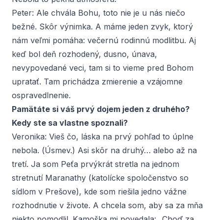
Peter:
Ale chvála Bohu, toto nie je u nás niečo
bežné. Skôr výnimka. A máme jeden zvyk, ktorý
nám veľmi pomáha: večernú rodinnú modlitbu. Aj
keď bol deň rozhodený, dusno, únava,
nevypovedané veci, tam si to vieme pred Bohom
upratať. Tam prichádza zmierenie a vzájomne
ospravedlnenie.
Pamätáte si váš prvý dojem jeden z druhého?
Kedy ste sa vlastne spoznali?
Veronika:
Vieš čo, láska na prvý pohľad to úplne
nebola. (
Úsmev.
) Asi skôr na druhý… alebo až na
tretí. Ja som Peťa prvýkrát stretla na jednom
stretnutí Maranathy (katolícke spoločenstvo so
sídlom v Prešove), kde som riešila jedno vážne
rozhodnutie v živote. A chcela som, aby sa za mňa
niekto pomodlil. Kamoška mi povedala: „Choď za