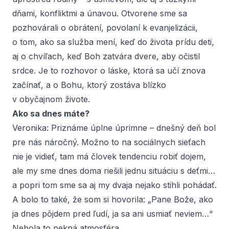
dňami, konfliktmi a únavou. Otvorene sme sa
pozhovárali o obrátení, povolaní k evanjelizácii,
o tom, ako sa služba mení, keď do života prídu deti,
aj o chvíľach, keď Boh zatvára dvere, aby očistil
srdce. Je to rozhovor o láske, ktorá sa učí znova
začínať, a o Bohu, ktorý zostáva blízko
v obyčajnom živote.
Ako sa dnes máte?
Veronika:
Priznáme úplne úprimne – dnešný deň bol
pre nás náročný. Možno to na sociálnych sieťach
nie je vidieť, tam má človek tendenciu robiť dojem,
ale my sme dnes doma riešili jednu situáciu s deťmi…
a popri tom sme sa aj my dvaja nejako stihli pohádať.
A bolo to také, že som si hovorila: „Pane Bože, ako
ja dnes pôjdem pred ľudí, ja sa ani usmiať neviem…“
Nebola to pekná atmosféra.