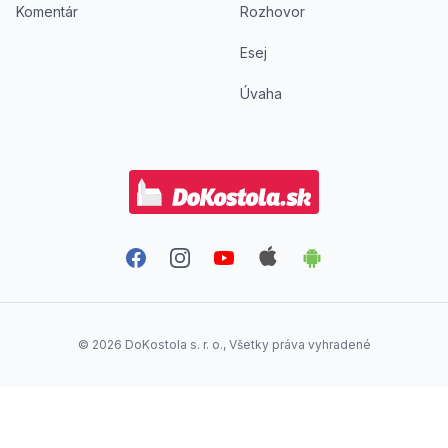
Komentár
Rozhovor
Esej
Úvaha
Facebook
Instagram
YouTube
Aplikácia DoKostola - Ap
Aplikácia DoKostol
©
2026
DoKostola s. r. o., Všetky práva vyhradené