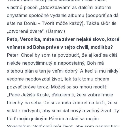
vlastnú pieseň „Odovzdávam“ as ďalšími autormi
chystáme spoločné vydanie albumu (podporiť sa dá
ešte na Doniu – Tvoriť môže každý). Takže skôr tie
„otvorené dvere“. (
Úsmev.
)
Peťo, Veronika, máte na záver nejaké slovo, ktoré
vnímate od Boha práve v tejto chvíli, modlitbu?
Peter:
Chcel by som ťa povzbudiť, že aj keď sa cítiš
niekde nepovšimnutý a nepodstatný, Boh má
s tebou plán a ten je veľmi dobrý. A keď si mu nikdy
vedome neodovzdal život, tak ťa k tomu chcem
pozvať práve teraz. Môžeš sa so mnou modliť:
„Pane Ježišu Kriste, ďakujem ti, že si zobral moje
hriechy na seba, že si za mňa zomrel na kríži, že si
vstal z mŕtvych, aby si mi dal nový a večný život. Ty
buď mojím jediným Pánom a staň sa mojím
Spasiteľom. Veď celý môj život, aby som naplnil tvoj