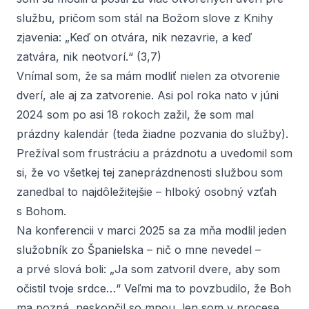
službu, pričom som stál na Božom slove z Knihy
zjavenia: „Keď on otvára, nik nezavrie, a keď
zatvára, nik neotvorí.“ (3,7)
Vnímal som, že sa mám modliť nielen za otvorenie
dverí, ale aj za zatvorenie. Asi pol roka nato v júni
2024 som po asi 18 rokoch zažil, že som mal
prázdny kalendár (teda žiadne pozvania do služby).
Prežíval som frustráciu a prázdnotu a uvedomil som
si, že vo všetkej tej zaneprázdnenosti službou som
zanedbal to najdôležitejšie – hlboký osobný vzťah
s Bohom.
Na konferencii v marci 2025 sa za mňa modlil jeden
služobník zo Španielska – nič o mne nevedel –
a prvé slová boli: „Ja som zatvoril dvere, aby som
očistil tvoje srdce…“ Veľmi ma to povzbudilo, že Boh
ma pozná, neskončil so mnou, len som v procese