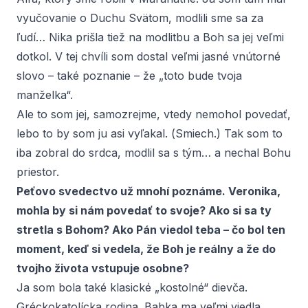
vyučovanie o Duchu Svätom, modlili sme sa za
ľudí… Nika prišla tiež na modlitbu a Boh sa jej veľmi
dotkol. V tej chvíli som dostal veľmi jasné vnútorné
slovo – také poznanie – že „toto bude tvoja
manželka“.
Ale to som jej, samozrejme, vtedy nemohol povedať,
lebo to by som ju asi vyľakal. (
Smiech.
) Tak som to
iba zobral do srdca, modlil sa s tým… a nechal Bohu
priestor.
Peťovo svedectvo už mnohí poznáme. Veronika,
mohla by si nám povedať to svoje? Ako si sa ty
stretla s Bohom? Ako Pán viedol teba – čo bol ten
moment, keď si vedela, že Boh je reálny a že do
tvojho života vstupuje osobne?
Ja som bola také klasické „kostolné“ dievča.
Gréckokatolícka rodina. Babka ma veľmi viedla