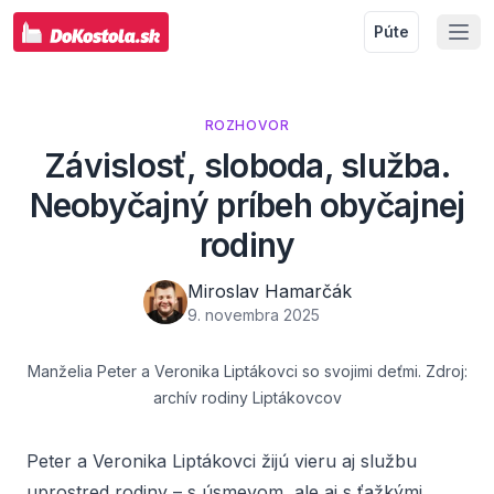
Púte
ROZHOVOR
Závislosť, sloboda, služba.
Neobyčajný príbeh obyčajnej
rodiny
Miroslav Hamarčák
9. novembra 2025
Manželia Peter a Veronika Liptákovci so svojimi deťmi. Zdroj:
archív rodiny Liptákovcov
Peter a Veronika Liptákovci žijú vieru aj službu
uprostred rodiny – s úsmevom, ale aj s ťažkými