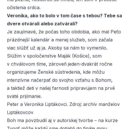
očistenia srdca.
Veronika, ako to bolo v tom čase s tebou? Tebe sa
dvere otvárali alebo zatvárali?
Je zaujímavé, že počas toho obdobia, ako mal Peťo
prázdnejší kalendár a menej služieb, som začala
viac slúžiť už aj ja. Akoby sa nám to vymenilo.
Slúžim v spoločenstve Maják (Košice), som
v chválovom tíme, zároveň jeden-dvakrát ročne
organizujeme Ženské sústredenia, kde môžu
intenzívne načerpať do svojho vzťahu s Bohom,
a taktiež deti v našej farnosti pripravujem na prvé
sväté prijímanie.
Peter a Veronika Liptákovci. Zdroj: archív manželov
Liptákovcov
Boh ma povzbudil aj v autorskej tvorbe – na kurze
Tvoriť môže každý sme dotiahli do finále moju