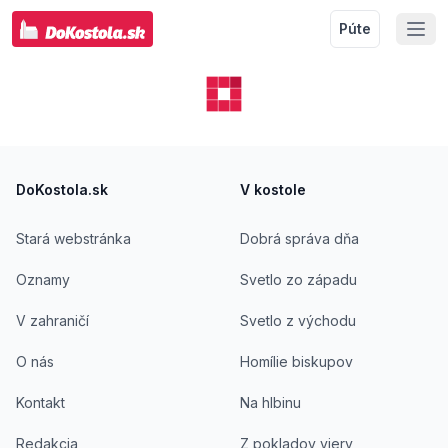
Púte
Footer
DoKostola.sk
V kostole
Stará webstránka
Dobrá správa dňa
Oznamy
Svetlo zo západu
V zahraničí
Svetlo z východu
O nás
Homílie biskupov
Kontakt
Na hlbinu
Redakcia
Z pokladov viery