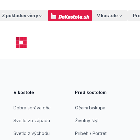
Z pokladov viery
V kostole
Pr
V kostole
Pred kostolom
Dobrá správa dňa
Očami biskupa
Svetlo zo západu
Životný štýl
Svetlo z východu
Príbeh / Portrét