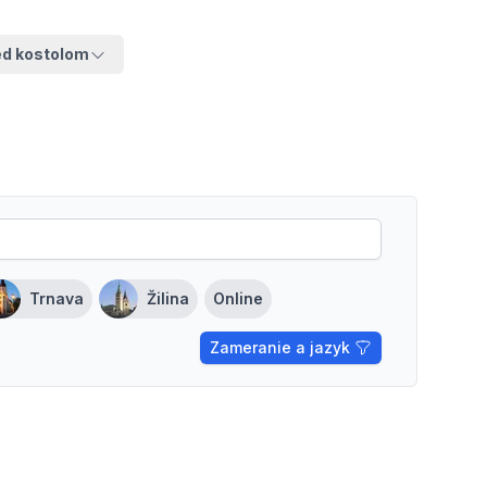
ed kostolom
Trnava
Žilina
Online
Zameranie a jazyk