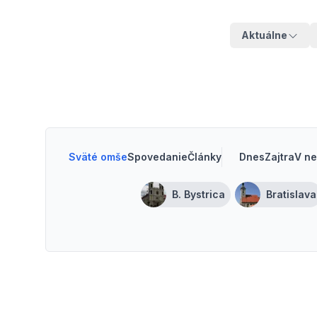
Aktuálne
Sväté omše
Spovedanie
Články
Dnes
Zajtra
V ne
B. Bystrica
Bratislava