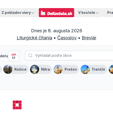
Z pokladov viery
V kostole
Pr
Dnes je
8. augusta 2026
Liturgické čítania
•
Časoslov
•
Breviár
Jan
deľu
17
Košice
Nitra
Prešov
Trenčín