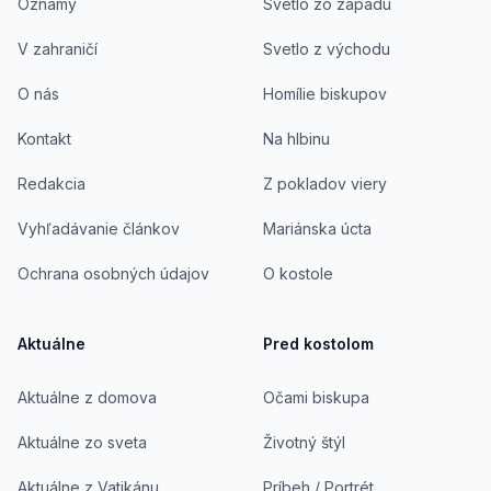
Oznamy
Svetlo zo západu
V zahraničí
Svetlo z východu
O nás
Homílie biskupov
Kontakt
Na hlbinu
Redakcia
Z pokladov viery
Vyhľadávanie článkov
Mariánska úcta
Ochrana osobných údajov
O kostole
Aktuálne
Pred kostolom
Aktuálne z domova
Očami biskupa
Aktuálne zo sveta
Životný štýl
Aktuálne z Vatikánu
Príbeh / Portrét