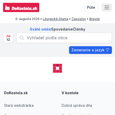
Púte
6. augusta 2026
•
Liturgické čítania
•
Časoslov
•
Breviár
Sväté omše
Spovedanie
Články
Júl
12
Zameranie a jazyk
Footer
DoKostola.sk
V kostole
Stará webstránka
Dobrá správa dňa