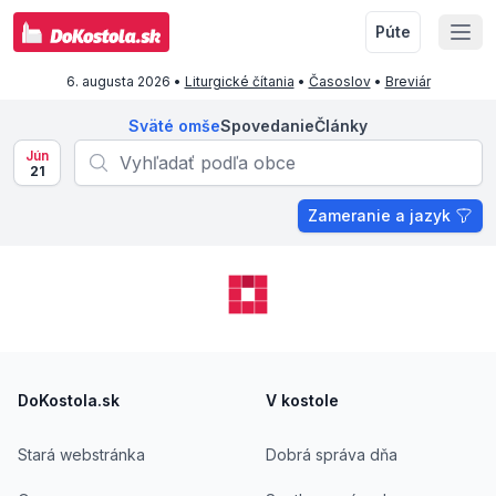
Púte
6. augusta 2026
•
Liturgické čítania
•
Časoslov
•
Breviár
Sväté omše
Spovedanie
Články
Jún
21
Zameranie a jazyk
Footer
DoKostola.sk
V kostole
Stará webstránka
Dobrá správa dňa