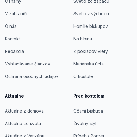
Oznamy
Svetlo zo západu
V zahraničí
Svetlo z východu
O nás
Homílie biskupov
Kontakt
Na hlbinu
Redakcia
Z pokladov viery
Vyhľadávanie článkov
Mariánska úcta
Ochrana osobných údajov
O kostole
Aktuálne
Pred kostolom
Aktuálne z domova
Očami biskupa
Aktuálne zo sveta
Životný štýl
Aktuálne z Vatikánu
Príbeh / Portrét