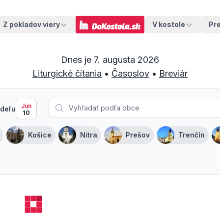
Z pokladov viery
V kostole
Pr
Dnes je
7. augusta 2026
Liturgické čítania
•
Časoslov
•
Breviár
Jún
deľu
10
Košice
Nitra
Prešov
Trenčín