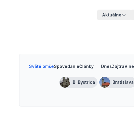
Aktuálne
Sväté omše
Spovedanie
Články
Dnes
Zajtra
V ne
B. Bystrica
Bratislava