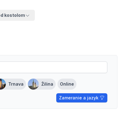
ed kostolom
Trnava
Žilina
Online
Zameranie a jazyk