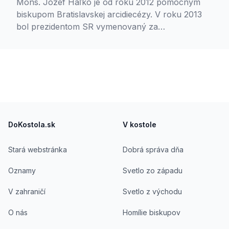
Mons. Jozef Haľko je od roku 2012 pomocným
biskupom Bratislavskej arcidiecézy. V roku 2013
bol prezidentom SR vymenovaný za
vysokoškolského profesora v odbore katolícka
teológia. Je predsedom Rady pre Slovákov v
zahraničí a Rady pre migrantov a utečencov.
Prednášal cirkevné dejiny a je autorom viacerých
knižných publikácií.
Footer
DoKostola.sk
V kostole
Stará webstránka
Dobrá správa dňa
Oznamy
Svetlo zo západu
V zahraničí
Svetlo z východu
O nás
Homílie biskupov