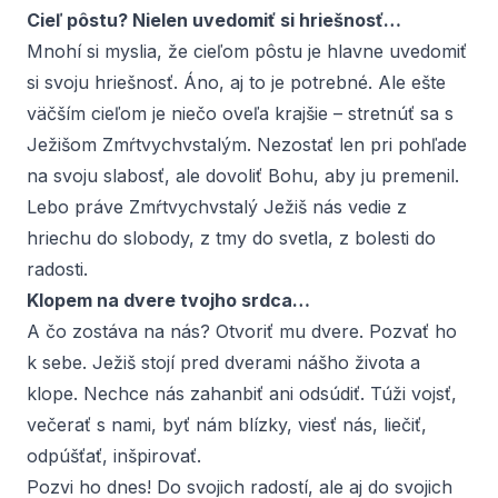
Cieľ pôstu? Nielen uvedomiť si hriešnosť…
Mnohí si myslia, že cieľom pôstu je hlavne uvedomiť
si svoju hriešnosť. Áno, aj to je potrebné. Ale ešte
väčším cieľom je niečo oveľa krajšie – stretnúť sa s
Ježišom Zmŕtvychvstalým. Nezostať len pri pohľade
na svoju slabosť, ale dovoliť Bohu, aby ju premenil.
Lebo práve Zmŕtvychvstalý Ježiš nás vedie z
hriechu do slobody, z tmy do svetla, z bolesti do
radosti.
Klopem na dvere tvojho srdca…
A čo zostáva na nás? Otvoriť mu dvere. Pozvať ho
k sebe. Ježiš stojí pred dverami nášho života a
klope. Nechce nás zahanbiť ani odsúdiť. Túži vojsť,
večerať s nami, byť nám blízky, viesť nás, liečiť,
odpúšťať, inšpirovať.
Pozvi ho dnes! Do svojich radostí, ale aj do svojich