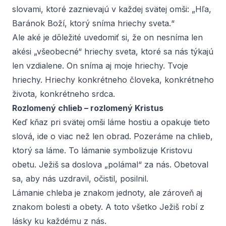
slovami, ktoré zaznievajú v každej svätej omši: „Hľa,
Baránok Boží, ktorý sníma hriechy sveta.“
Ale aké je dôležité uvedomiť si, že on nesníma len
akési „všeobecné“ hriechy sveta, ktoré sa nás týkajú
len vzdialene. On sníma aj moje hriechy. Tvoje
hriechy. Hriechy konkrétneho človeka, konkrétneho
života, konkrétneho srdca.
Rozlomený chlieb – rozlomený Kristus
Keď kňaz pri svätej omši láme hostiu a opakuje tieto
slová, ide o viac než len obrad. Pozeráme na chlieb,
ktorý sa láme. To lámanie symbolizuje Kristovu
obetu. Ježiš sa doslova „polámal“ za nás. Obetoval
sa, aby nás uzdravil, očistil, posilnil.
Lámanie chleba je znakom jednoty, ale zároveň aj
znakom bolesti a obety. A toto všetko Ježiš robí z
lásky ku každému z nás.