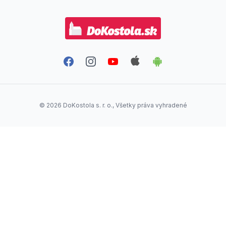
Facebook
Instagram
YouTube
Aplikácia DoKostola - Ap
Aplikácia DoKostol
©
2026
DoKostola s. r. o., Všetky práva vyhradené