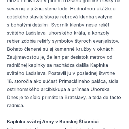
môžu obdivovať v plnom rozsahu gotické fresky na
severnej a južnej stene lode. Hodnotnou ukážkou
gotického staviteľstva je rebrová klenba svätyne
s bohatými detailmi. Svorník klenby nesie reliéf
svätého Ladislava, uhorského kráľa, a konzoly
rebier zdobia reliéfy symbolov štyroch evanjelistov.
Bohato členené sú aj kamenné kružby v oknách.
Zaujímavosťou je, že len pár desiatok metrov od
radničnej kaplnky sa nachádza ďalšia Kaplnka
svätého Ladislava. Postavili ju v poslednej štvrtine
18. storočia ako súčasť Primaciálneho paláca, sídla
ostrihomského arcibiskupa a prímasa Uhorska.
Dnes je to sídlo primátora Bratislavy, a teda
de facto
radnica.
Kaplnka svätej Anny v Banskej Štiavnici