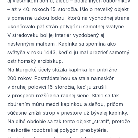
aj vlastníkom domu, alebo – podľa iných odborníkov
– až v 40. rokoch 15. storočia. Išlo o neveľký objekt
s pomerne úzkou loďou, ktorú na východnej strane
ukončovalo päť strán polygónu samotnej svätyne.
V stredoveku bol jej interiér vyzdobený aj
nástennými maľbami. Kaplnka sa spomína ako
svätyňa v roku 1443, keď si ju mal prezrieť samotný
ostrihomský arcibiskup.
Na liturgické účely slúžila kaplnka len približne
200 rokov. Postrádateľnou sa stala najneskôr
v druhej polovici 16. storočia, keď ju zrušili
v prospech rozšírenia radnej siene. Stalo sa tak
zbúraním múru medzi kaplnkou a sieňou, pričom
súčasne znížili strop v priestore už bývalej kaplnky.
Na dlhé obdobie sa tak tento objekt „stratil“, pretože
neskoršie rozobrali aj polygón presbytéria.