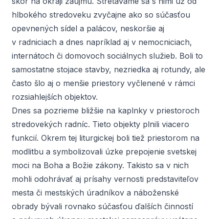
skôr na okraji záujmu. Stretávame sa s nimi už od
hlbokého stredoveku zvyčajne ako so súčasťou
opevnených sídel a palácov, neskoršie aj
v radniciach a dnes napríklad aj v nemocniciach,
internátoch či domovoch sociálnych služieb. Boli to
samostatne stojace stavby, nezriedka aj rotundy, ale
často šlo aj o menšie priestory vyčlenené v rámci
rozsiahlejších objektov.
Dnes sa pozrieme bližšie na kaplnky v priestoroch
stredovekých radníc. Tieto objekty plnili viacero
funkcií. Okrem tej liturgickej boli tiež priestorom na
modlitbu a symbolizovali úzke prepojenie svetskej
moci na Boha a Božie zákony. Takisto sa v nich
mohli odohrávať aj prísahy vernosti predstaviteľov
mesta či mestských úradníkov a náboženské
obrady bývali rovnako súčasťou ďalších činností