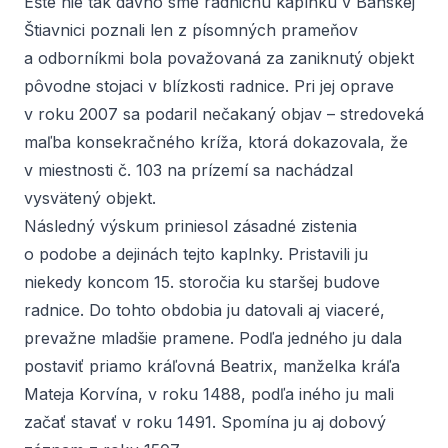
Ešte nie tak dávno sme radničnú kaplnku v Banskej
Štiavnici poznali len z písomných prameňov
a odborníkmi bola považovaná za zaniknutý objekt
pôvodne stojaci v blízkosti radnice. Pri jej oprave
v roku 2007 sa podaril nečakaný objav – stredoveká
maľba konsekračného kríža, ktorá dokazovala, že
v miestnosti č. 103 na prízemí sa nachádzal
vysvätený objekt.
Následný výskum priniesol zásadné zistenia
o podobe a dejinách tejto kaplnky. Pristavili ju
niekedy koncom 15. storočia ku staršej budove
radnice. Do tohto obdobia ju datovali aj viaceré,
prevažne mladšie pramene. Podľa jedného ju dala
postaviť priamo kráľovná Beatrix, manželka kráľa
Mateja Korvína, v roku 1488, podľa iného ju mali
začať stavať v roku 1491. Spomína ju aj dobový