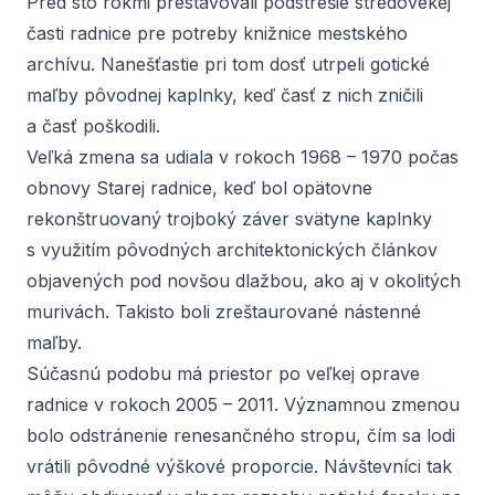
Pred sto rokmi prestavovali podstrešie stredovekej
časti radnice pre potreby knižnice mestského
archívu. Nanešťastie pri tom dosť utrpeli gotické
maľby pôvodnej kaplnky, keď časť z nich zničili
a časť poškodili.
Veľká zmena sa udiala v rokoch 1968 – 1970 počas
obnovy Starej radnice, keď bol opätovne
rekonštruovaný trojboký záver svätyne kaplnky
s využitím pôvodných architektonických článkov
objavených pod novšou dlažbou, ako aj v okolitých
murivách. Takisto boli zreštaurované nástenné
maľby.
Súčasnú podobu má priestor po veľkej oprave
radnice v rokoch 2005 – 2011. Významnou zmenou
bolo odstránenie renesančného stropu, čím sa lodi
vrátili pôvodné výškové proporcie. Návštevníci tak