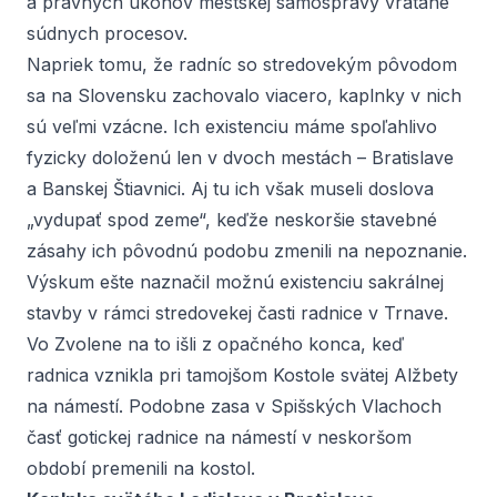
a právnych úkonov mestskej samosprávy vrátane
súdnych procesov.
Napriek tomu, že radníc so stredovekým pôvodom
sa na Slovensku zachovalo viacero, kaplnky v nich
sú veľmi vzácne. Ich existenciu máme spoľahlivo
fyzicky doloženú len v dvoch mestách – Bratislave
a Banskej Štiavnici. Aj tu ich však museli doslova
„vydupať spod zeme“, keďže neskoršie stavebné
zásahy ich pôvodnú podobu zmenili na nepoznanie.
Výskum ešte naznačil možnú existenciu sakrálnej
stavby v rámci stredovekej časti radnice v Trnave.
Vo Zvolene na to išli z opačného konca, keď
radnica vznikla pri tamojšom Kostole svätej Alžbety
na námestí. Podobne zasa v Spišských Vlachoch
časť gotickej radnice na námestí v neskoršom
období premenili na kostol.