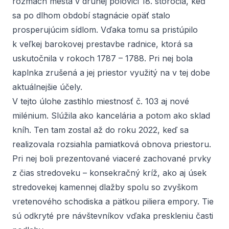
rozmach mesta v druhej polovici 18. storočia, keď
sa po dlhom období stagnácie opäť stalo
prosperujúcim sídlom. Vďaka tomu sa pristúpilo
k veľkej barokovej prestavbe radnice, ktorá sa
uskutočnila v rokoch 1787 – 1788. Pri nej bola
kaplnka zrušená a jej priestor využitý na v tej dobe
aktuálnejšie účely.
V tejto úlohe zastihlo miestnosť č. 103 aj nové
milénium. Slúžila ako kancelária a potom ako sklad
kníh. Ten tam zostal až do roku 2022, keď sa
realizovala rozsiahla pamiatková obnova priestoru.
Pri nej boli prezentované viaceré zachované prvky
z čias stredoveku – konsekračný kríž, ako aj úsek
stredovekej kamennej dlažby spolu so zvyškom
vretenového schodiska a pätkou piliera empory. Tie
sú odkryté pre návštevníkov vďaka preskleniu časti