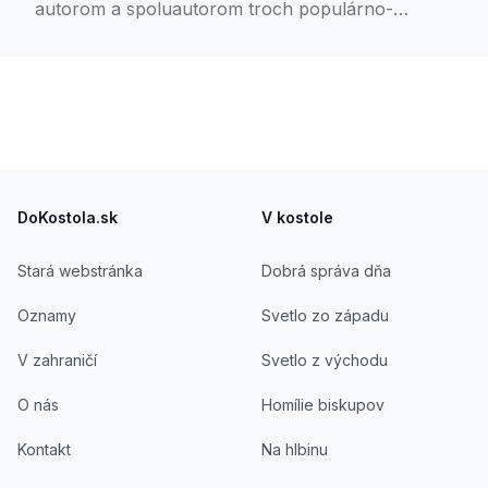
autorom a spoluautorom troch populárno-
náučných publikácií o sakrálnej architektúre na
Slovensku a spoluzakladateľom dejepisnej
olympiády.
Footer
DoKostola.sk
V kostole
Stará webstránka
Dobrá správa dňa
Oznamy
Svetlo zo západu
V zahraničí
Svetlo z východu
O nás
Homílie biskupov
Kontakt
Na hlbinu