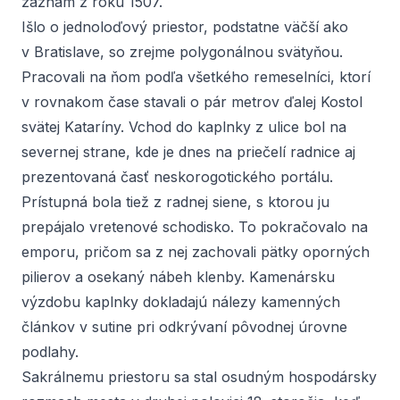
záznam z roku 1507.
Išlo o jednoloďový priestor, podstatne väčší ako
v Bratislave, so zrejme polygonálnou svätyňou.
Pracovali na ňom podľa všetkého remeselníci, ktorí
v rovnakom čase stavali o pár metrov ďalej Kostol
svätej Kataríny. Vchod do kaplnky z ulice bol na
severnej strane, kde je dnes na priečelí radnice aj
prezentovaná časť neskorogotického portálu.
Prístupná bola tiež z radnej siene, s ktorou ju
prepájalo vretenové schodisko. To pokračovalo na
emporu, pričom sa z nej zachovali pätky oporných
pilierov a osekaný nábeh klenby. Kamenársku
výzdobu kaplnky dokladajú nálezy kamenných
článkov v sutine pri odkrývaní pôvodnej úrovne
podlahy.
Sakrálnemu priestoru sa stal osudným hospodársky