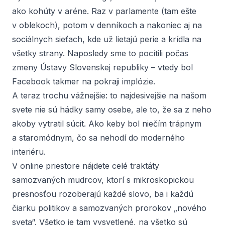
ako kohúty v aréne. Raz v parlamente (tam ešte
v oblekoch), potom v denníkoch a nakoniec aj na
sociálnych sieťach, kde už lietajú perie a krídla na
všetky strany. Naposledy sme to pocítili počas
zmeny Ústavy Slovenskej republiky – vtedy bol
Facebook takmer na pokraji implózie.
A teraz trochu vážnejšie: to najdesivejšie na našom
svete nie sú hádky samy osebe, ale to, že sa z neho
akoby vytratil súcit. Ako keby bol niečím trápnym
a staromódnym, čo sa nehodí do moderného
interiéru.
V online priestore nájdete celé traktáty
samozvaných mudrcov, ktorí s mikroskopickou
presnosťou rozoberajú každé slovo, ba i každú
čiarku politikov a samozvaných prorokov „nového
sveta“. Všetko je tam vysvetlené, na všetko sú