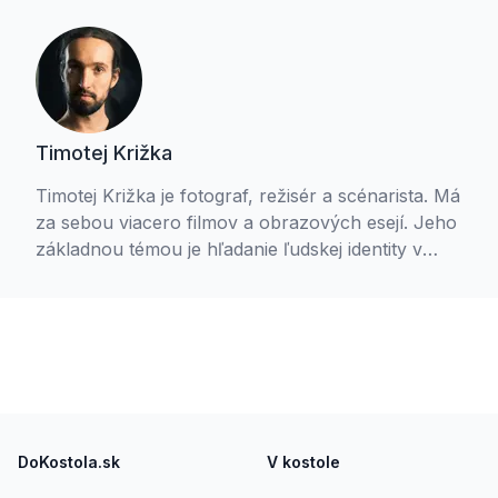
Timotej Križka
Timotej Križka je fotograf, režisér a scénarista. Má
za sebou viacero filmov a obrazových esejí. Jeho
základnou témou je hľadanie ľudskej identity v
konotácii s vnútornou slobodou. Jedným z
výsledkov tohto hľadania je projekt Pokojní v
nepokoji. Timotej je aktívny gréckokatolík, je
študentom teológie a členom Spoločenstva
Ladislava Hanusa. S manželkou Petrou
vychovávajú tri deti.
Footer
DoKostola.sk
V kostole