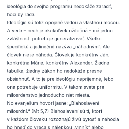
ideológia do svojho programu nedokáže zaradiť,
hoci by rada.
Ideológie sú totiž opojené vedou a vlastnou mocou.
A veda – nech je akokoľvek užitočná – má jednu
zvláštnosť: potrebuje generalizovať. Všetko
špecifické a jedinečné nazýva „náhodným“. Ale
človek nie je náhoda. Človek je konkrétny Ján,
konkrétna Mária, konkrétny Alexander. Žiadna
tabuľka, žiadny zákon ho nedokáže presne
obsiahnuť. A to je pre ideológiu nepríjemné, lebo
ona potrebuje uniformitu. V takom svete pre
milosrdenstvo jednoducho niet miesta.
No evanjelium hovorí jasne: „Blahoslavení
milosrdní.“ (Mt 5,7) Blahoslavení sú tí, ktorí
v každom človeku rozoznajú živú bytosť a nehodia
ho hneď do vreca s nálepkou „vinník“ alebo