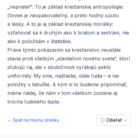
„nepriateľ“. To je základ kresťanskej antropológie:
človek je neopakovateľný, a preto hodný súcitu
a lásky. A to je aj základ kresťanskej morálky:
vzťahovať sa k druhým ako k bratom a sestrám, nie
ako k položkám v štatistike.
Práve týmto prikázaním sa kresťanstvo neustále
stavia proti všetkým „staviteľom nového sveta“, ktorí
sľubujú raj, ale v skutočnosti vyrábajú peklo
uniformity. My sme, našťastie, stále ľudia – a nie
položky v tabuľke. A kým si to budeme pripomínať,
máme nádej, že nám v tom všetkom zostane aj
trocha ľudského tepla.
← Späť na hlavnú stránku
Zdieľať