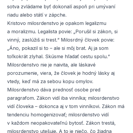
sotva zvládame byť dokonalí aspoň pri umývaní
riadu alebo státí v zápche.
Kristovo milosrdenstvo je opakom legalizmu
a moralizmu. Legalista povie: „Porušil si zákon, si
vinný, zaslúžiš si trest.“ Milosrdný človek povie:
„Áno, pokazil si to – ale si môj brat. Aj ja som
toľkokrát zlyhal. Skúsme hľadať cestu spolu.“
Milosrdenstvo nie je naivita, ale láskavé
porozumenie, viera, že človek je hodný lásky aj
vtedy, keď má za sebou kopu omylov.
Milosrdenstvo dáva prednosť osobe pred
paragrafom. Zákon vidí iba vinníka; milosrdenstvo
vidí človeka – dokonca aj v tom vinníkovi. Zákon má
tendenciu homogenizovať; milosrdenstvo vidí
v každom neopakovateľnú bytosť. Zákon trestá,
milosrdenstvo utešuje. A to je niečo, čo žiadna