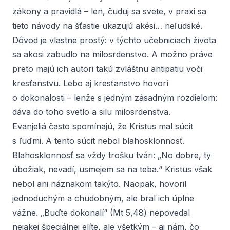
zákony a pravidlá – len, čuduj sa svete, v praxi sa
tieto návody na šťastie ukazujú akési… neľudské.
Dôvod je vlastne prostý: v týchto učebniciach života
sa akosi zabudlo na milosrdenstvo. A možno práve
preto majú ich autori takú zvláštnu antipatiu voči
kresťanstvu. Lebo aj kresťanstvo hovorí
o dokonalosti – lenže s jedným zásadným rozdielom:
dáva do toho svetlo a silu milosrdenstva.
Evanjeliá často spomínajú, že Kristus mal súcit
s ľuďmi. A tento súcit nebol blahosklonnosť.
Blahosklonnosť sa vždy trošku tvári: „No dobre, ty
úbožiak, nevadí, usmejem sa na teba.“ Kristus však
nebol ani náznakom takýto. Naopak, hovoril
jednoduchým a chudobným, ale bral ich úplne
vážne. „Buďte dokonalí“ (Mt 5,48) nepovedal
nejakej špeciálnej elíte, ale všetkým – aj nám, čo