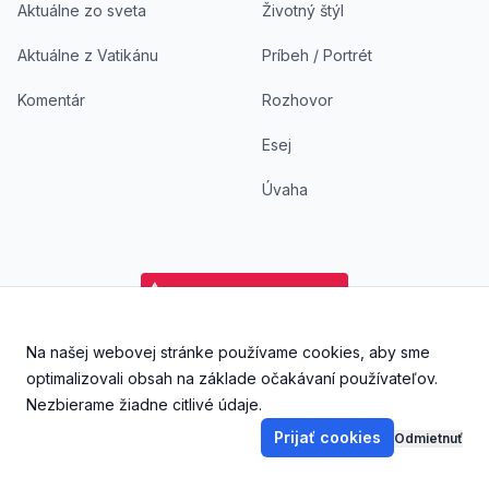
Aktuálne zo sveta
Životný štýl
Aktuálne z Vatikánu
Príbeh / Portrét
Komentár
Rozhovor
Esej
Úvaha
Na našej webovej stránke používame cookies, aby sme
Facebook
Instagram
YouTube
Aplikácia DoKostola - Ap
Aplikácia DoKostol
optimalizovali obsah na základe očakávaní používateľov.
Nezbierame žiadne citlivé údaje.
Prijať cookies
Odmietnuť
©
2026
DoKostola s. r. o., Všetky práva vyhradené