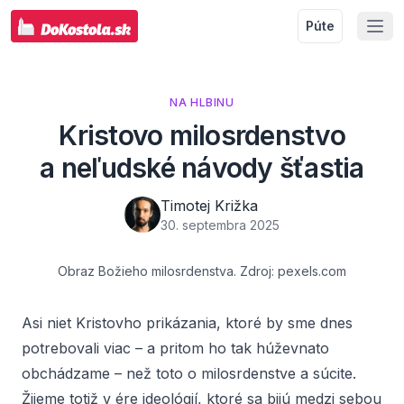
Púte
NA HLBINU
Kristovo milosrdenstvo
a neľudské návody šťastia
Timotej Križka
30. septembra 2025
Obraz Božieho milosrdenstva. Zdroj: pexels.com
Asi niet Kristovho prikázania, ktoré by sme dnes
potrebovali viac – a pritom ho tak húževnato
obchádzame – než toto o milosrdenstve a súcite.
Žijeme totiž v ére ideológií, ktoré sa bijú medzi sebou