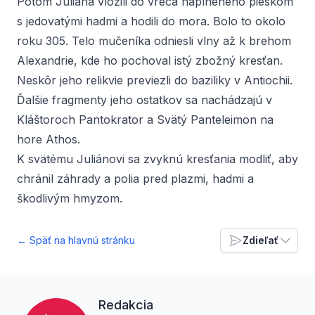
Potom Juliána vložili do vreca naplneného pieskom
s jedovatými hadmi a hodili do mora. Bolo to okolo
roku 305. Telo mučeníka odniesli vlny až k brehom
Alexandrie, kde ho pochoval istý zbožný kresťan.
Neskôr jeho relikvie previezli do baziliky v Antiochii.
Ďalšie fragmenty jeho ostatkov sa nachádzajú v
Kláštoroch Pantokrator a Svätý Panteleimon na
hore Athos.
K svätému Juliánovi sa zvyknú kresťania modliť, aby
chránil záhrady a polia pred plazmi, hadmi a
škodlivým hmyzom.
← Späť na hlavnú stránku
Zdieľať
Redakcia