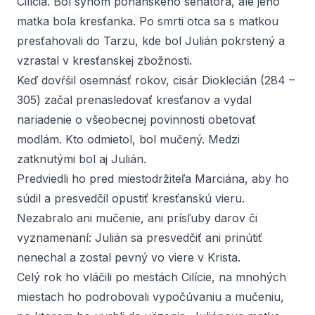
Cilícia. Bol synom pohanského senátora, ale jeho
matka bola kresťanka. Po smrti otca sa s matkou
presťahovali do Tarzu, kde bol Julián pokrstený a
vzrastal v kresťanskej zbožnosti.
Keď dovŕšil osemnásť rokov, cisár Dioklecián (284 –
305) začal prenasledovať kresťanov a vydal
nariadenie o všeobecnej povinnosti obetovať
modlám. Kto odmietol, bol mučený. Medzi
zatknutými bol aj Julián.
Predviedli ho pred miestodržiteľa Marciána, aby ho
súdil a presvedčil opustiť kresťanskú vieru.
Nezabralo ani mučenie, ani prísľuby darov či
vyznamenaní: Julián sa presvedčiť ani prinútiť
nenechal a zostal pevný vo viere v Krista.
Celý rok ho vláčili po mestách Cilície, na mnohých
miestach ho podrobovali vypočúvaniu a mučeniu,