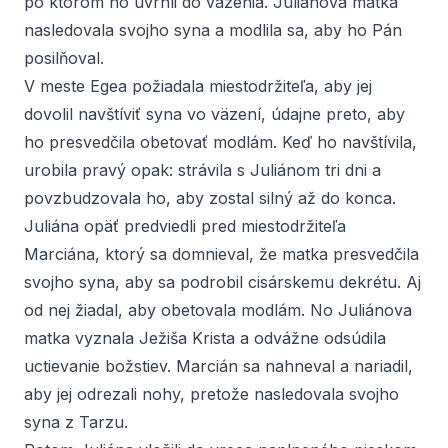
po ktorom ho uvrhli do väzenia. Juliánova matka
nasledovala svojho syna a modlila sa, aby ho Pán
posilňoval.
V meste Egea požiadala miestodržiteľa, aby jej
dovolil navštíviť syna vo väzení, údajne preto, aby
ho presvedčila obetovať modlám. Keď ho navštívila,
urobila pravý opak: strávila s Juliánom tri dni a
povzbudzovala ho, aby zostal silný až do konca.
Juliána opäť predviedli pred miestodržiteľa
Marciána, ktorý sa domnieval, že matka presvedčila
svojho syna, aby sa podrobil cisárskemu dekrétu. Aj
od nej žiadal, aby obetovala modlám. No Juliánova
matka vyznala Ježiša Krista a odvážne odsúdila
uctievanie božstiev. Marcián sa nahneval a nariadil,
aby jej odrezali nohy, pretože nasledovala svojho
syna z Tarzu.