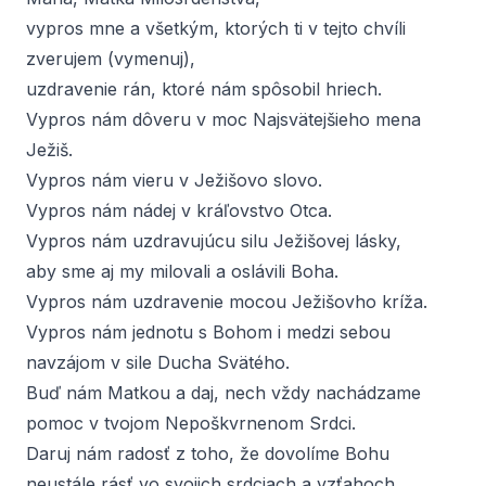
vypros mne a všetkým, ktorých ti v tejto chvíli
zverujem (
vymenuj
),
uzdravenie rán, ktoré nám spôsobil hriech.
Vypros nám dôveru v moc Najsvätejšieho mena
Ježiš.
Vypros nám vieru v Ježišovo slovo.
Vypros nám nádej v kráľovstvo Otca.
Vypros nám uzdravujúcu silu Ježišovej lásky,
aby sme aj my milovali a oslávili Boha.
Vypros nám uzdravenie mocou Ježišovho kríža.
Vypros nám jednotu s Bohom i medzi sebou
navzájom v sile Ducha Svätého.
Buď nám Matkou a daj, nech vždy nachádzame
pomoc v tvojom Nepoškvrnenom Srdci.
Daruj nám radosť z toho, že dovolíme Bohu
neustále rásť vo svojich srdciach a vzťahoch.