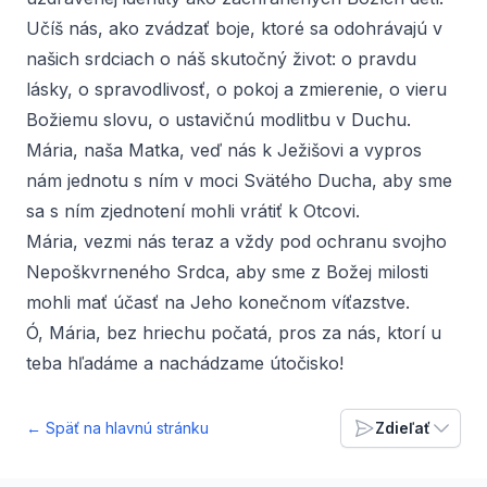
Učíš nás, ako zvádzať boje, ktoré sa odohrávajú v
našich srdciach o náš skutočný život: o pravdu
lásky, o spravodlivosť, o pokoj a zmierenie, o vieru
Božiemu slovu, o ustavičnú modlitbu v Duchu.
Mária, naša Matka, veď nás k Ježišovi a vypros
nám jednotu s ním v moci Svätého Ducha, aby sme
sa s ním zjednotení mohli vrátiť k Otcovi.
Mária, vezmi nás teraz a vždy pod ochranu svojho
Nepoškvrneného Srdca, aby sme z Božej milosti
mohli mať účasť na Jeho konečnom víťazstve.
Ó, Mária, bez hriechu počatá, pros za nás, ktorí u
teba hľadáme a nachádzame útočisko!
← Späť na hlavnú stránku
Zdieľať