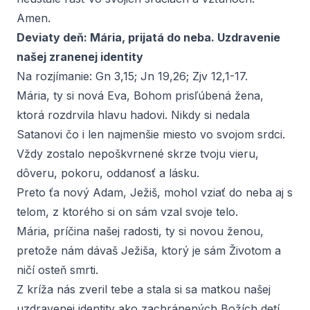
Amen.
Deviaty deň: Mária, prijatá do neba. Uzdravenie
našej zranenej identity
Na rozjímanie:
Gn 3,15
;
Jn 19,26
;
Zjv 12,1-17
.
Mária, ty si nová Eva, Bohom prisľúbená žena,
ktorá rozdrvila hlavu hadovi. Nikdy si nedala
Satanovi čo i len najmenšie miesto vo svojom srdci.
Vždy zostalo nepoškvrnené skrze tvoju vieru,
dôveru, pokoru, oddanosť a lásku.
Preto ťa nový Adam, Ježiš, mohol vziať do neba aj s
telom, z ktorého si on sám vzal svoje telo.
Mária, príčina našej radosti, ty si novou ženou,
pretože nám dávaš Ježiša, ktorý je sám Životom a
ničí osteň smrti.
Z kríža nás zveril tebe a stala si sa matkou našej
uzdravenej identity ako zachránených Božích detí.