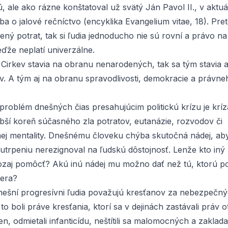
, ale ako rázne konštatoval už svätý Ján Pavol II., v aktu
iba o
jalové rečníctvo
(
encyklika
Evangelium vitae
, 18). Pre
ený potrat, tak si ľudia jednoducho nie sú rovní a právo na 
eďže neplatí univerzálne.
 Cirkev stavia na obranu nenarodených, tak sa tým stavia 
v. A tým aj na obranu spravodlivosti, demokracie a právneh
problém dnešných čias presahujúcim politickú krízu je kríz
lbší koreň súčasného zla potratov, eutanázie, rozvodov či
ej mentality. Dnešnému človeku chýba skutočná nádej, aby
utrpeniu nerezignoval na ľudskú dôstojnosť. Lenže kto iný
zaj pomôcť? Akú inú nádej mu možno dať než tú, ktorú p
iera?
ešní progresívni ľudia považujú kresťanov za nebezpečný
 to boli práve kresťania, ktorí sa v dejinách zastávali práv 
ien, odmietali infanticídu, neštítili sa malomocných a zaklad