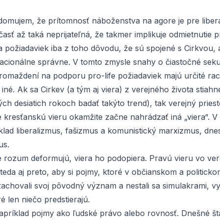
domujem, že prítomnosť náboženstva na agore je pre liber
asť až taká neprijateľná, že takmer implikuje odmietnutie pr
 požiadaviek iba z toho dôvodu, že sú spojené s Cirkvou,
 racionálne správne. V tomto zmysle snahy o čiastočné seku
romaždení na podporu pro-life požiadaviek majú určité rac
j iné. Ak sa Cirkev (a tým aj viera) z verejného života stiahn
ch desiatich rokoch badať takýto trend), tak verejný pries
le kresťanskú vieru okamžite začne nahrádzať iná „viera“. 
íklad liberalizmus, fašizmus a komunistický marxizmus, dne
us.
e rozum deformujú, viera ho podopiera. Pravú vieru vo ver
eda aj preto, aby si pojmy, ktoré v občianskom a politicko
achovali svoj pôvodný význam a nestali sa simulakrami, 
é len niečo predstierajú.
apríklad pojmy ako ľudské právo alebo rovnosť. Dnešné štá