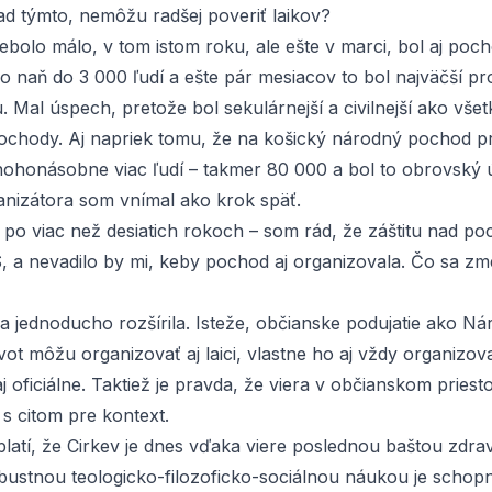
ad týmto, nemôžu radšej poveriť laikov?
ebolo málo, v tom istom roku, ale ešte v marci, bol aj poc
šlo naň do 3 000 ľudí a ešte pár mesiacov to bol najväčší pr
 Mal úspech, pretože bol sekulárnejší a civilnejší ako všet
pochody. Aj napriek tomu, že na košický národný pochod pr
ohonásobne viac ľudí – takmer 80 000 a bol to obrovský 
nizátora som vnímal ako krok späť.
 po viac než desiatich rokoch – som rád, že záštitu nad 
, a nevadilo by mi, keby pochod aj organizovala. Čo sa zm
a jednoducho rozšírila. Isteže, občianske podujatie ako
Ná
vot
môžu organizovať aj laici, vlastne ho aj vždy organizova
j oficiálne. Taktiež je pravda, že viera v občianskom pries
s citom pre kontext.
platí, že Cirkev je dnes vďaka viere poslednou baštou zdr
bustnou teologicko-filozoficko-sociálnou náukou je schopn