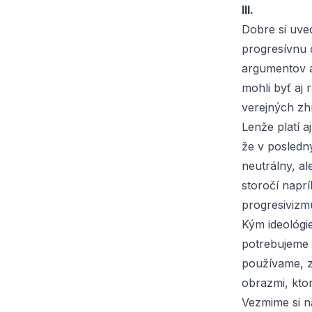
III.
Dobre si uve
progresívnu č
argumentov a
mohli byť aj
verejných zh
Lenže platí a
že v posledný
neutrálny, a
storočí napr
progresivizm
Kým ideológi
potrebujeme t
používame, z
obrazmi, ktor
Vezmime si n