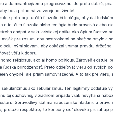
emu a dominantnejšiemu progresivizmu. Je preto dobré, pri
aby bola prítomná vo verejnom živote!
utne potrebuje určitú filozofiu či teológiu, aby dal ľudské
ba o to, či tá filozofia alebo teológia bude pravdivá alebo n
etreba chápať v sekularistickej optike ako ópium ľudstva p
 maják pre rozum, aby nestroskotal na plytčine omylov, s
ológií. Inými slovami, aby dokázal vnímať pravdu, držať sa j
ňovať vôľu k dobru.
k
homo religios
u
s
, ako aj
homo politicus
.
Zároveň existuje ib
 ľudská prirodzenosť. Preto oddeľovať vieru od svojich pol
ielen chybné, ale priam samovražedné. A to tak pre vieru, 
je sekularizmus ako sekularizmus. Ten legitímny oddeľuje v
nu tej duchovnej, v žiadnom prípade však nevyháňa nábo
iestoru. Spravodlivý štát má náboženské hľadanie a pravé
e, pretože rešpektuje, že konečný cieľ človeka presahuje pol