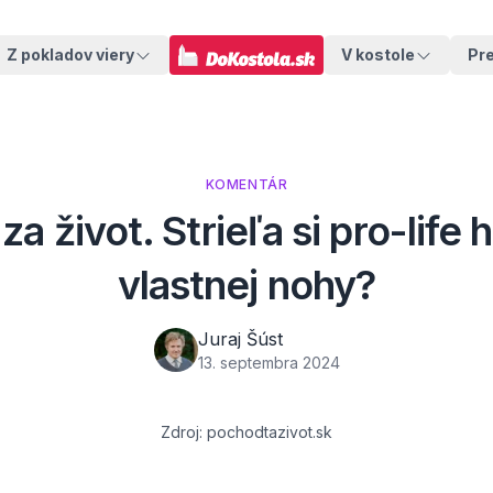
Z pokladov viery
V kostole
Pr
KOMENTÁR
a život. Strieľa si pro-life 
vlastnej nohy?
Juraj Šúst
13. septembra 2024
Zdroj: pochodtazivot.sk