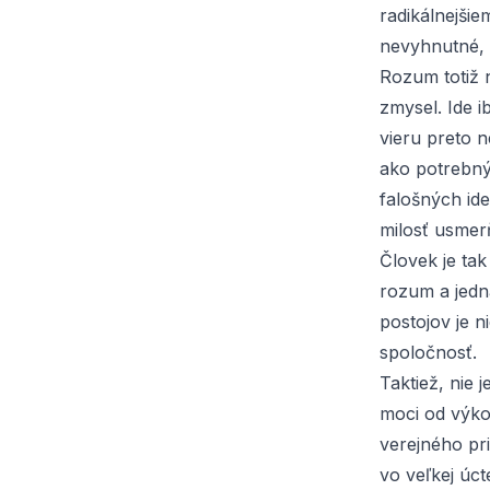
radikálnejši
nevyhnutné, 
Rozum totiž n
zmysel. Ide i
vieru preto n
ako potrebný
falošných ide
milosť usmer
Človek je ta
rozum a jedna
postojov je n
spoločnosť.
Taktiež, nie 
moci od výko
verejného pr
vo veľkej úct