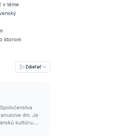
ž v téme
ovenský
ým
 o ktorom
Zdieľať
m Spoločenstva
Hanusove dni. Je
anskú kultúru.
sa zapája do