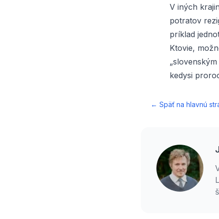
V iných kraj
potratov rez
príklad jedno
Ktovie, možno
„slovenským
kedysi proro
← Späť na hlavnú str
V
L
P
o