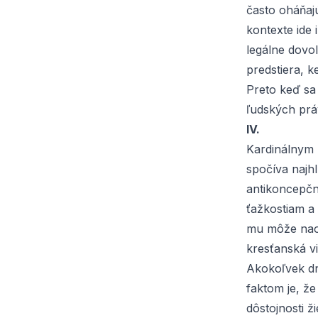
často oháňajú
kontexte ide 
legálne dovol
predstiera, k
Preto keď sa
ľudských prá
IV.
Kardinálnym 
spočíva najh
antikoncepčn
ťažkostiam a 
mu môže nao
kresťanská v
Akokoľvek dn
faktom je, že
dôstojnosti ž