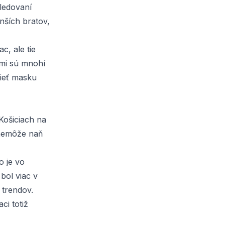
ledovaní
nších bratov,
c, ale tie
mi sú mnohí
dieť masku
 Košiciach na
a nemôže naň
o je vo
bol viac v
 trendov.
ci totiž