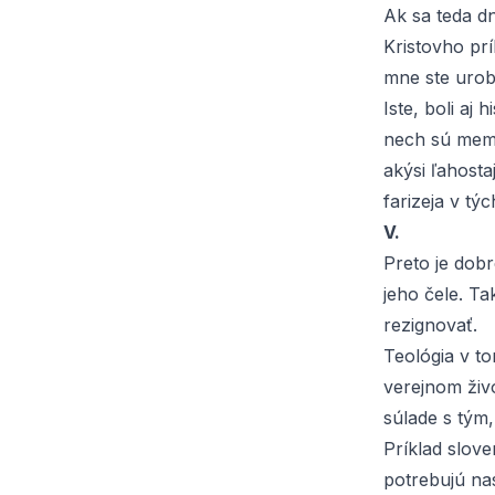
Ak sa teda d
Kristovho prí
mne ste urobi
Iste, boli aj 
nech sú meme
akýsi ľahosta
farizeja v tý
V.
Preto je dobr
jeho čele. Ta
rezignovať.
Teológia v t
verejnom živo
súlade s tým,
Príklad slove
potrebujú nas