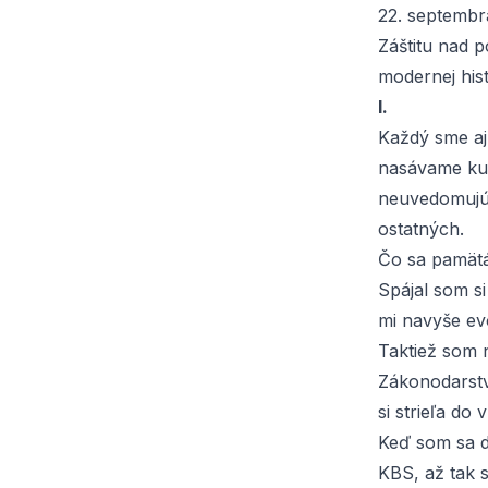
22. septembr
Záštitu nad 
modernej histó
I.
Každý sme aj
nasávame kul
neuvedomujúc 
ostatných.
Čo sa pamätá
Spájal som 
mi navyše ev
Taktiež som 
Zákonodarstvo
si strieľa do 
Keď som sa d
KBS, až tak s