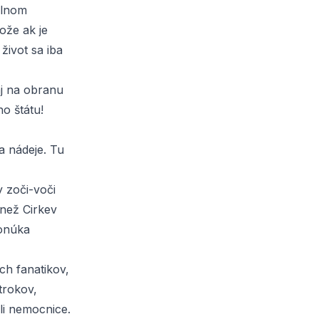
álnom
tože ak je
život sa iba
aj na obranu
o štátu!
a nádeje. Tu
 zoči-voči
 než Cirkev
onúka
ch fanatikov,
otrokov,
ali nemocnice.