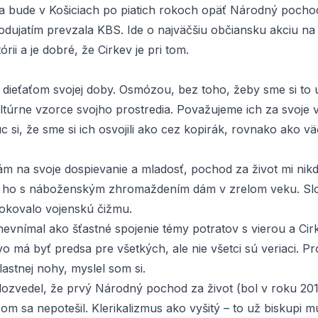
a bude v Košiciach po piatich rokoch opäť Národný pochod
podujatím prevzala KBS. Ide o najväčšiu občiansku akciu n
rii a je dobré, že Cirkev je pri tom.
 dieťaťom svojej doby. Osmózou, bez toho, žeby sme si to
túrne vzorce svojho prostredia. Považujeme ich za svoje v
si, že sme si ich osvojili ako cez kopirák, rovnako ako vä
m na svoje dospievanie a mladosť, pochod za život mi nikd
si ho s náboženským zhromaždením dám v zrelom veku. S
okovalo vojenskú čižmu.
nevnímal ako šťastné spojenie témy potratov s vierou a Cir
 má byť predsa pre všetkých, ale nie všetci sú veriaci. Pro
vlastnej nohy, myslel som si.
ozvedel, že prvý
Národný pochod za život
(bol v roku 201
om sa nepotešil. Klerikalizmus ako vyšitý – to už biskupi m