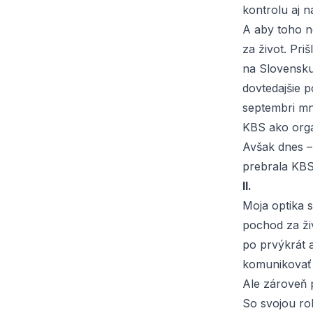
kontrolu aj n
A aby toho n
za život
. Pri
na Slovensku.
dovtedajšie 
septembri mn
KBS ako orga
Avšak dnes –
prebrala KBS
II.
Moja optika s
pochod za ži
po prvýkrát a
komunikovať 
Ale zároveň 
So svojou ro