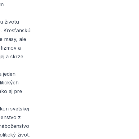
am
mu životu
ie. Kresťanskú
re masy, ale
ofizmov a
ej a skrze
a jeden
itických
ako aj pre
ýkon svetskej
ženstvo z
 náboženstvo
itický život.