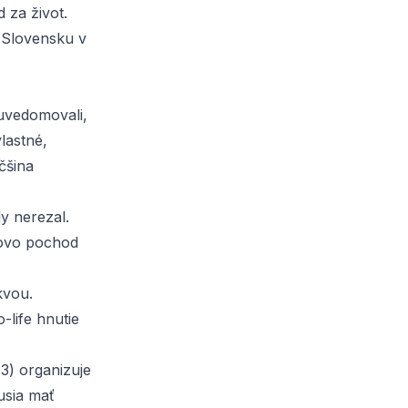
 za život.
a Slovensku v
 uvedomovali,
lastné,
čšina
y nerezal.
lovo pochod
kvou.
-life hnutie
3) organizuje
usia mať