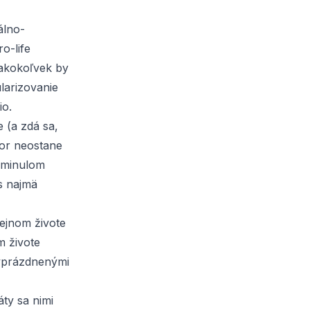
álno-
o-life
 akokoľvek by
larizovanie
io.
e (a zdá sa,
tor neostane
V minulom
s najmä
ejnom živote
m živote
vyprázdnenými
ty sa nimi