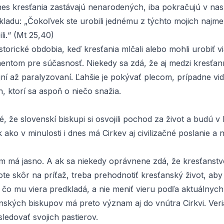
nes kresťania zastávajú nenarodených, iba pokračujú v nas
kladu: „Čokoľvek ste urobili jednému z týchto mojich najme
li.“ (Mt 25,40)
historické obdobia, keď kresťania mlčali alebo mohli urobiť via
ntom pre súčasnosť. Niekedy sa zdá, že aj medzi kresťan
jní až paralyzovaní. Ľahšie je pokývať plecom, prípadne vi
ch, ktorí sa aspoň o niečo snažia.
é, že slovenskí biskupi si osvojili pochod za život a budú v
k ako v minulosti i dnes má Cirkev aj civilizačné poslanie 
om má jasno. A ak sa niekedy oprávnene zdá, že kresťanstv
te skôr na príťaž, treba prehodnotiť kresťanský život, aby 
 čo mu viera predkladá, a nie meniť vieru podľa aktuálnych
nských biskupov má preto význam aj do vnútra Cirkvi. Veria
ledovať svojich pastierov.