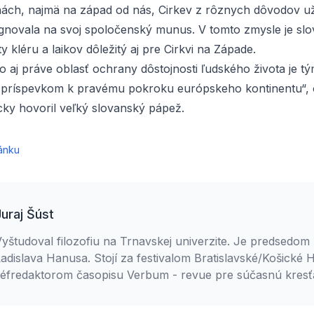
inách, najmä na západ od nás, Cirkev z rôznych dôvodov u
ignovala na svoj spoločenský
munus
.
V tomto zmysle je sl
ty kléru a laikov dôležitý aj pre Cirkvi na Západe.
 aj práve oblasť ochrany dôstojnosti ľudského života je t
 príspevkom k pravému pokroku európskeho kontinentu“,
cky hovoril veľký slovanský pápež.
ánku
Juraj Šúst
yštudoval filozofiu na Trnavskej univerzite. Je predsedo
adislava Hanusa. Stojí za festivalom Bratislavské/Košické 
šéfredaktorom časopisu Verbum - revue pre súčasnú kresť
ôsobí ako dramaturg pre reláciu RTVS Do kríža a taktiež 
bčianskych aktivít, najmä v oblasti pro-life.