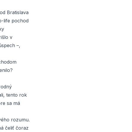
hod
Bratislava
o-life pochod
ky
išlo v
úspech –,
pochodom
enilo?
rodný
li, tento rok
tore sa má
avého rozumu.
á čeliť čoraz