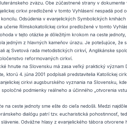
luteránskeho zväzu. Obe zúčastnené strany v dokumente 
jelickej cirkvi predložené v tomto Vyhlásení nespadá pod 
 koncilu. Odsúdenia v evanjelických Symbolických knihách
a učenie Rímskokatolíckej cirkvi predložené v tomto Vyhlás
ohoda v tejto otázke je dôležitým krokom na ceste jednoty
bola jedným z hlavných kameňov úrazu. Je potešujúce, že s
ali aj Svetová rada metodistických cirkví, Anglikánske spo
oločenstvo reformovaných cirkví.
ké hnutie na Slovensku má zasa veľký praktický význam
e, ktorú 4. júna 2001 podpísali predstavitelia Katolíckej cir
anjelickej cirkvi augsburského vyznania na Slovensku, kde
 spoločné podmienky reálneho a účinného „otvorenia vst
že na ceste jednoty sme ešte do cieľa nedošli. Medzi najdôle
eránskeho dialógu patrí tzv. eucharistická pohostinnosť, t
é slávenie. Odvážne hlasy z evanjelického tábora otvorene 