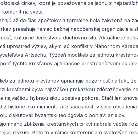
štolská cirkev, ktorá je považovaná za jednu z najstaršíc
 komunít na svete.
iahajú až do čias apoštolov a formálne bola založená na za
Cirkev presahuje rámec bežnej náboženskej organizácie a s
nosť, kultúrne dedičstvo a duchovnú silu. Aktuálne je dôle
ä uprostred výziev, akými sú konflikt v Náhornom Karaba
byvateľstva Artsachu. Týždeň modlitieb za jednotu kresťan
oriť týchto kresťanov aj finančne prostredníctvom
ekumen
tieb za jednotu kresťanov upriamuje pozornosť na fakt, že
dzi kresťanmi býva najväčšou prekážkou zdôrazňovanie n
 že najväčšou hybnou silou zostáva pokora. Stačí len zno
d z histórie ako memento pre súčasnosť: v čase obsadenia
lu diskutovali byzantskí teológovia o pohlaví anjelov.
ájomného zblíženia kresťanských cirkví nabrala väčšie roz
jšej diskusii. Bolo to v rámci konferencie o svetových mis