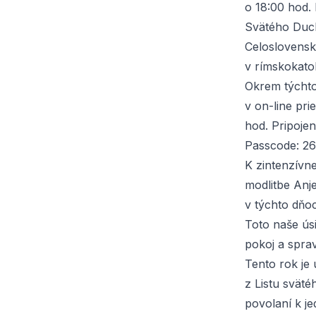
o 18:00 hod.
Svätého Duch
Celoslovensk
v rímskokato
Okrem týchto
v on-line pri
hod. Pripoje
Passcode: 26
K zintenzívne
modlitbe Anj
v týchto dňoc
Toto naše ús
pokoj a sprav
Tento rok je
z Listu sväté
povolaní k je