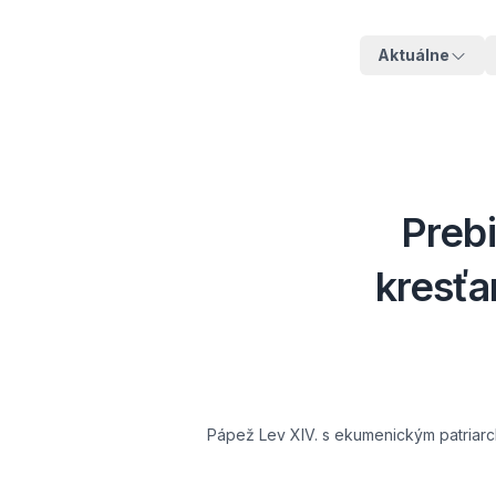
Aktuálne
Preb
kresťa
Pápež Lev XIV. s ekumenickým patriarc