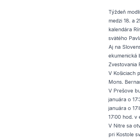
Týždeň modli
medzi 18. a 
kalendára Rím
svätého Pavla
Aj na Sloven
ekumenická b
Zvestovania 
V Košiciach 
Mons. Bernard
V Prešove bu
januára o 17:
januára o 17:
17:00 hod. v 
V Nitre sa o
pri Kostole 