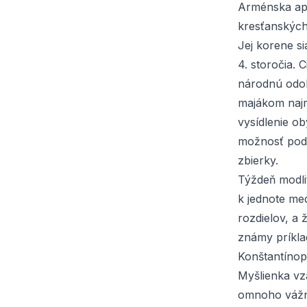
Arménska apo
kresťanských
Jej korene s
4. storočia. 
národnú odol
majákom najm
vysídlenie o
možnosť podp
zbierky
.
Týždeň modli
k jednote me
rozdielov, a
známy príkla
Konštantínopo
Myšlienka vz
omnoho vážne