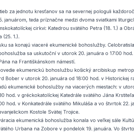
tieb za jednotu kresťanov sa na severnej pologuli každoro
25. januárom, teda príznačne medzi dvoma sviatkami liturgi
skokatolíckej cirkvi: Katedrou svätého Petra (18. 1.) a Ob
 (25. 1.).
sku sa konajú viaceré ekumenické bohoslužby. Celobratisl
ohoslužba sa uskutoční v utorok 20. januára o 17:00 hod.
Pána na Františkánskom námestí.
povedie ekumenickú bohoslužbu košický arcibiskup metropo
 Bober v utorok 20. januára od 18:00 hod. v Historickej ra
dú ekumenické bohoslužby na viacerých miestach: v utor
30 hod. v gréckokatolíckej Katedrále svätého Jána Krstiteľa,
00 hod. v Konkatedrále svätého Mikuláša a vo štvrtok 22. 
evanjelickom Kostole Svätej Trojice.
tváracia ekumenická bohoslužba konala vo veľkej sále Kult
svätého Urbana na Zobore v pondelok 19. januára. Vo štvrto