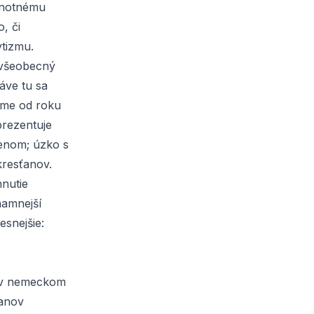
ednotnému
, či
tizmu.
 všeobecný
áve tu sa
náme od roku
prezentuje
členom; úzko s
kresťanov.
nutie
namnejší
snejšie:
i v nemeckom
ťanov