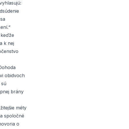
vyhlasujú:
odsúdenie
 sa
ení.“
, keďže
a k nej
ločenstvo
 Dohoda
kvi obidvoch
 sú
upnej brány
žitejšie méty
eda spoločné
hovoria o