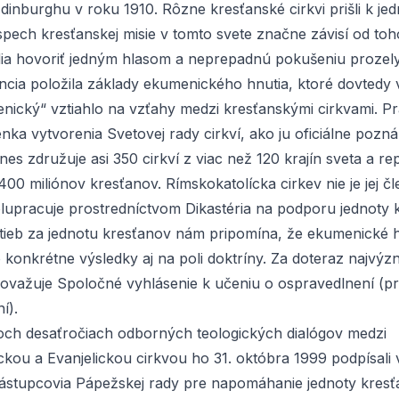
dinburghu v roku 1910. Rôzne kresťanské cirkvi prišli k j
pech kresťanskej misie v tomto svete značne závisí od toho
dia hovoriť jedným hlasom a neprepadnú pokušeniu prozely
ncia položila základy ekumenického hnutia, ktoré dovtedy
nický“ vztiahlo na vzťahy medzi kresťanskými cirkvami. Pr
enka vytvorenia Svetovej rady cirkví, ako ju oficiálne poz
nes združuje asi 350 cirkví z viac než 120 krajín sveta a re
 400 miliónov kresťanov. Rímskokatolícka cirkev nie je jej 
lupracuje prostredníctvom Dikastéria na podporu jednoty 
tieb za jednotu kresťanov nám pripomína, že ekumenické h
konkrétne výsledky aj na poli doktríny. Za doteraz najvýz
ovažuje Spoločné vyhlásenie k učeniu o ospravedlnení (pre
í).
och desaťročiach odborných teologických dialógov medzi
ckou a Evanjelickou cirkvou ho 31. októbra 1999 podpísal
stupcovia Pápežskej rady pre napomáhanie jednoty kres