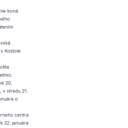
čne koná
ckého
rátením
avská
 v Kostole
lita
dnici.
ok 20.
 v stredu 21.
januára o
úrneho centra
k 22. januára