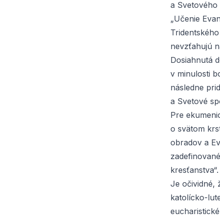
a Svetového 
„Učenie Evan
Tridentského
nevzťahujú n
Dosiahnutá d
v minulosti 
následne prid
a Svetové sp
Pre ekumenic
o svätom krst
obradov a Ev
zadefinované
kresťanstva“.
Je očividné, 
katolícko-lut
eucharistick