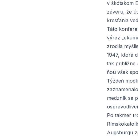
v škótskom E
záveru, že ús
kresťania ve
Táto konfere
výraz „ekume
zrodila myšli
1947, ktorá d
tak približne
ňou však spo
Týždeň modli
zaznamenalo 
medzník sa p
ospravodliven
Po takmer tr
Rímskokatolí
Augsburgu zá