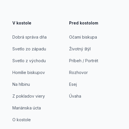
V kostole
Pred kostolom
Dobrá správa dňa
Očami biskupa
Svetlo zo západu
Životný štýl
Svetlo z východu
Príbeh / Portrét
Homílie biskupov
Rozhovor
Na hlbinu
Esej
Z pokladov viery
Úvaha
Mariánska úcta
O kostole