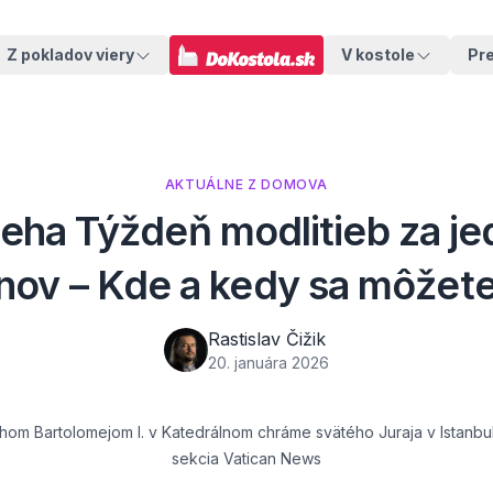
Z pokladov viery
V kostole
Pr
AKTUÁLNE Z DOMOVA
ieha Týždeň modlitieb za je
nov – Kde a kedy sa môžete
Rastislav Čižik
20. januára 2026
hom Bartolomejom I. v Katedrálnom chráme svätého Juraja v Istanbu
sekcia Vatican News