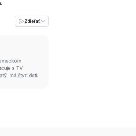
.
Zdieľať
 nemeckom
acuje s TV
, má štyri deti.