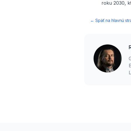
roku 2030, k
← Späť na hlavnú str
E
L
Footer