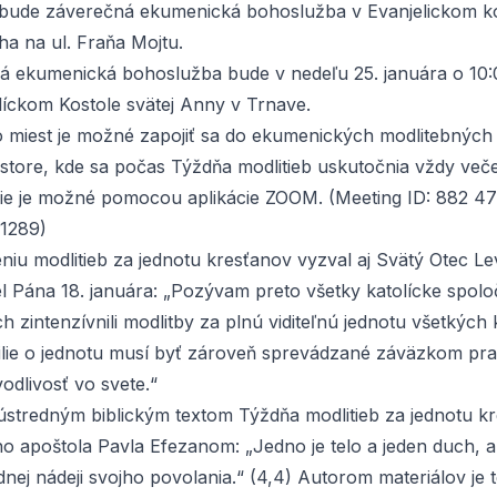
 bude záverečná ekumenická bohoslužba v Evanjelickom k
a na ul. Fraňa Mojtu.
á ekumenická bohoslužba bude v nedeľu 25. januára o 10:
líckom Kostole svätej Anny v Trnave.
 miest je možné zapojiť sa do ekumenických modlitebných s
estore, kde sa počas Týždňa modlitieb uskutočnia vždy več
nie je možné pomocou aplikácie
ZOOM
. (Meeting ID: 882 4
1289)
niu modlitieb za jednotu kresťanov vyzval aj Svätý Otec Le
el Pána 18. januára: „Pozývam preto všetky katolícke spolo
h zintenzívnili modlitby za plnú viditeľnú jednotu všetkých
ilie o jednotu musí byť zároveň sprevádzané záväzkom pr
odlivosť vo svete.“
 ústredným biblickým textom Týždňa modlitieb za jednotu kr
ho apoštola Pavla Efezanom: „Jedno je telo a jeden duch, ak
dnej nádeji svojho povolania.“ (4,4) Autorom
materiálov
je 