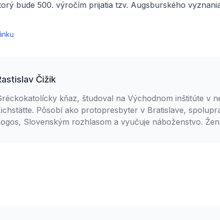
torý bude 500. výročím prijatia tzv. Augsburského vyznania
ánku
Rastislav Čižik
Gréckokatolícky kňaz, študoval na Východnom inštitúte v
ichstätte. Pôsobí ako protopresbyter v Bratislave, spolupr
ogos, Slovenským rozhlasom a vyučuje náboženstvo. Ženatý