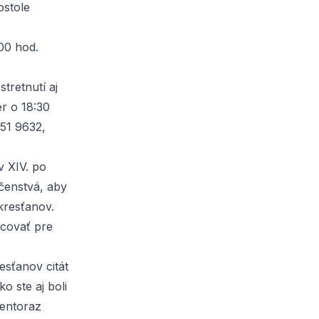
ostole
00 hod.
tretnutí aj
er o 18:30
751 9632,
v XIV. po
čenstvá, aby
 kresťanov.
acovať pre
esťanov citát
o ste aj boli
tentoraz