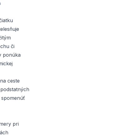
h
čiatku
telesňuje
žitým
chu či
ov ponúka
ickej
 na ceste
epodstatných
va spomenúť
mery pri
iách