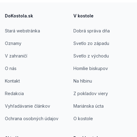
západ s východom a rozum so srdcom.
Footer
DoKostola.sk
V kostole
Stará webstránka
Dobrá správa dňa
Oznamy
Svetlo zo západu
V zahraničí
Svetlo z východu
O nás
Homílie biskupov
Kontakt
Na hlbinu
Redakcia
Z pokladov viery
Vyhľadávanie článkov
Mariánska úcta
Ochrana osobných údajov
O kostole