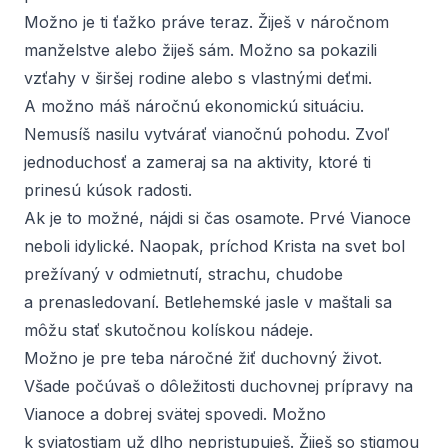
Možno je ti ťažko práve teraz. Žiješ v náročnom
manželstve alebo žiješ sám. Možno sa pokazili
vzťahy v širšej rodine alebo s vlastnými deťmi.
A možno máš náročnú ekonomickú situáciu.
Nemusíš nasilu vytvárať vianočnú pohodu. Zvoľ
jednoduchosť a zameraj sa na aktivity, ktoré ti
prinesú kúsok radosti.
Ak je to možné, nájdi si čas osamote. Prvé Vianoce
neboli idylické. Naopak, príchod Krista na svet bol
prežívaný v odmietnutí, strachu, chudobe
a prenasledovaní. Betlehemské jasle v maštali sa
môžu stať skutočnou kolískou nádeje.
Možno je pre teba náročné žiť duchovný život.
Všade počúvaš o dôležitosti duchovnej prípravy na
Vianoce a dobrej svätej spovedi. Možno
k sviatostiam už dlho nepristupuješ. Žiješ so stigmou