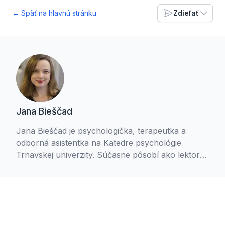
← Späť na hlavnú stránku
Zdieľať
Jana Bieščad
Jana Bieščad je psychologička, terapeutka a
odborná asistentka na Katedre psychológie
Trnavskej univerzity. Súčasne pôsobí ako lektorka
kurzov v Duchovnom centre Lukov dvor a venuje
sa prednáškovej činnosti. Človeka vníma ako
trojdimenzionálnu bytosť a je presvedčená, že
psychologická veda nevylučuje pohľad viery . V
manželstve s gréckokatolíkom sa snaží spájať