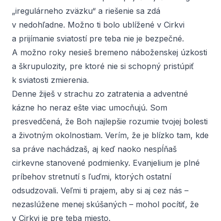
„iregulárneho zväzku“ a riešenie sa zdá
v nedohľadne. Možno ti bolo ublížené v Cirkvi
a prijímanie sviatostí pre teba nie je bezpečné.
A možno roky nesieš bremeno náboženskej úzkosti
a škrupulozity, pre ktoré nie si schopný pristúpiť
k sviatosti zmierenia.
Denne žiješ v strachu zo zatratenia a adventné
kázne ho neraz ešte viac umocňujú. Som
presvedčená, že Boh najlepšie rozumie tvojej bolesti
a životným okolnostiam. Verím, že je blízko tam, kde
sa práve nachádzaš, aj keď naoko nespĺňaš
cirkevne stanovené podmienky. Evanjelium je plné
príbehov stretnutí s ľuďmi, ktorých ostatní
odsudzovali. Veľmi ti prajem, aby si aj cez nás –
nezaslúžene menej skúšaných – mohol pocítiť, že
v Cirkvi je pre teba miesto.