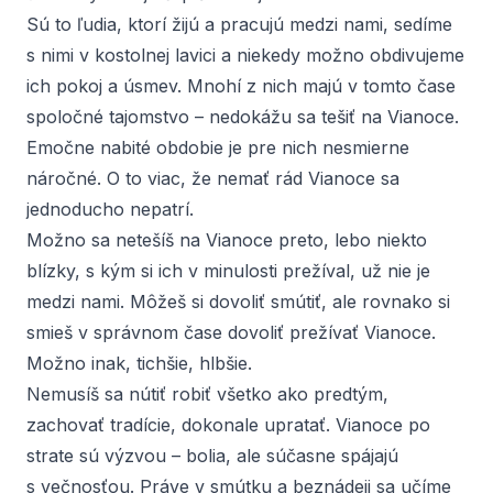
Sú to ľudia, ktorí žijú a pracujú medzi nami, sedíme
s nimi v kostolnej lavici a niekedy možno obdivujeme
ich pokoj a úsmev. Mnohí z nich majú v tomto čase
spoločné tajomstvo – nedokážu sa tešiť na Vianoce.
Emočne nabité obdobie je pre nich nesmierne
náročné. O to viac, že nemať rád Vianoce sa
jednoducho nepatrí.
Možno sa netešíš na Vianoce preto, lebo niekto
blízky, s kým si ich v minulosti prežíval, už nie je
medzi nami. Môžeš si dovoliť smútiť, ale rovnako si
smieš v správnom čase dovoliť prežívať Vianoce.
Možno inak, tichšie, hlbšie.
Nemusíš sa nútiť robiť všetko ako predtým,
zachovať tradície, dokonale upratať. Vianoce po
strate sú výzvou – bolia, ale súčasne spájajú
s večnosťou. Práve v smútku a beznádeji sa učíme