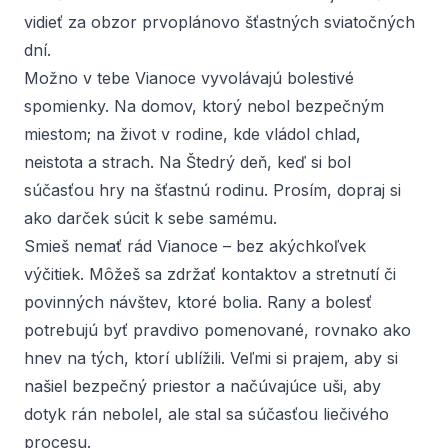
vidieť za obzor prvoplánovo šťastných sviatočných
dní.
Možno v tebe Vianoce vyvolávajú bolestivé
spomienky. Na domov, ktorý nebol bezpečným
miestom; na život v rodine, kde vládol chlad,
neistota a strach. Na Štedrý deň, keď si bol
súčasťou hry na šťastnú rodinu. Prosím, dopraj si
ako darček súcit k sebe samému.
Smieš nemať rád Vianoce – bez akýchkoľvek
výčitiek. Môžeš sa zdržať kontaktov a stretnutí či
povinných návštev, ktoré bolia. Rany a bolesť
potrebujú byť pravdivo pomenované, rovnako ako
hnev na tých, ktorí ublížili. Veľmi si prajem, aby si
našiel bezpečný priestor a načúvajúce uši, aby
dotyk rán nebolel, ale stal sa súčasťou liečivého
procesu.