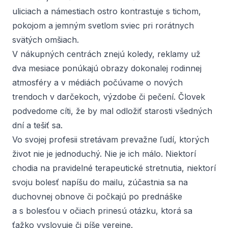
uliciach a námestiach ostro kontrastuje s tichom,
pokojom a jemným svetlom sviec pri rorátnych
svätých omšiach.
V nákupných centrách znejú koledy, reklamy už
dva mesiace ponúkajú obrazy dokonalej rodinnej
atmosféry a v médiách počúvame o nových
trendoch v darčekoch, výzdobe či pečení. Človek
podvedome cíti, že by mal odložiť starosti všedných
dní a tešiť sa.
Vo svojej profesii stretávam prevažne ľudí, ktorých
život nie je jednoduchý. Nie je ich málo. Niektorí
chodia na pravidelné terapeutické stretnutia, niektorí
svoju bolesť napíšu do mailu, zúčastnia sa na
duchovnej obnove či počkajú po prednáške
a s bolesťou v očiach prinesú otázku, ktorá sa
ťažko vyslovuje či píše verejne.