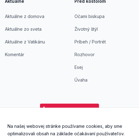
Aktuálne
Pred kostolom
Aktuálne z domova
Očami biskupa
Aktuálne zo sveta
Životný štýl
Aktuálne z Vatikánu
Príbeh / Portrét
Komentár
Rozhovor
Esej
Úvaha
Na našej webovej stránke používame cookies, aby sme
Facebook
Instagram
YouTube
Aplikácia DoKostola - Ap
Aplikácia DoKostol
optimalizovali obsah na základe očakávaní používateľov.