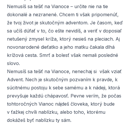
Nemusíš sa tešiť na Vianoce – určite nie na tie
dokonalé a nezranené. Chcem ti však pripomenúť,
že tvoj život je skutočným adventom. Je časom, keď
sa učíš dúfať v to, čo ešte nevidíš, a veriť v doposiaľ
netušený zmysel kríža, ktorý nesieš na pleciach. Aj
novonarodené dieťatko a jeho matku čakala dlhá
krížová cesta. Smrť a bolesť však nemali posledné
slovo.
Nemusíš sa tešiť na Vianoce, nenechaj si však vziať
Advent. Nech je skutočným pozvaním k pravde, k
súcitnému postoju k sebe samému a k nádeji, ktorá
prevyšuje každú chápavosť. Pevne verím, že počas
tohtoročných Vianoc nájdeš človeka, ktorý bude
v ťažkej chvíli nablízku, alebo toho, ktorému
dokážeš byť nablízku ty sám.