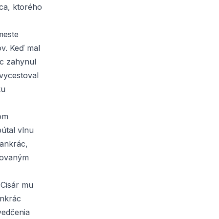
ca, ktorého
meste
v. Keď mal
ec zahynul
 vycestoval
ku
nom
pútal vlnu
Pankrác,
edovaným
 Cisár mu
ankrác
vedčenia