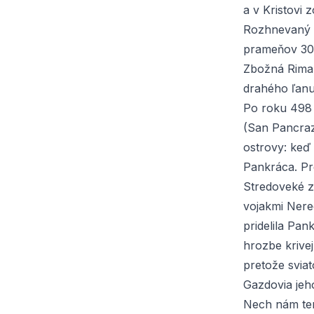
a v Kristovi 
Rozhnevaný p
prameňov 303
Zbožná Riman
drahého ľanu
Po roku 498
(San Pancraz
ostrovy: keď 
Pankráca. Pr
Stredoveké z
vojakmi Nere
pridelila Pa
hrozbe krivej
pretože svia
Gazdovia jeho
Nech nám ten