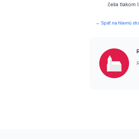
čelia tlakom l
← Späť na hlavnú str
Footer