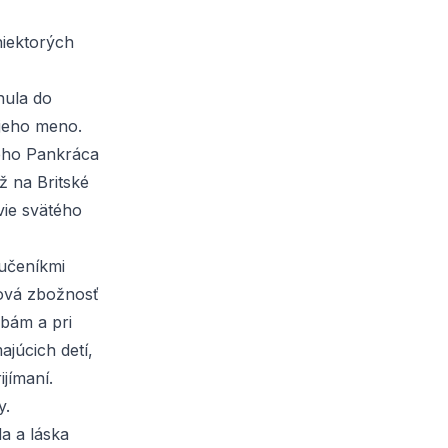
niektorých
nula do
 jeho meno.
tého Pankráca
až na Britské
vie svätého
učeníkmi
dová zbožnosť
obám a pri
ajúcich detí,
jímaní.
y.
a a láska