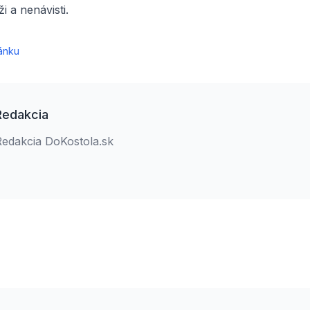
ži a nenávisti.
ánku
Redakcia
Redakcia DoKostola.sk