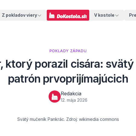
Z pokladov viery
V kostole
Pr
POKLADY ZÁPADU
, ktorý porazil cisára: svätý
patrón prvoprijímajúcich
Redakcia
12. mája 2026
Svätý mučeník Pankrác. Zdroj: wikimedia commons