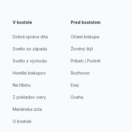
V kostole
Pred kostolom
Dobrá správa dňa
Očami biskupa
Svetlo zo západu
Životný štýl
Svetlo z východu
Príbeh / Portrét
Homílie biskupov
Rozhovor
Na hlbinu
Esej
Z pokladov viery
Úvaha
Mariánska úcta
O kostole