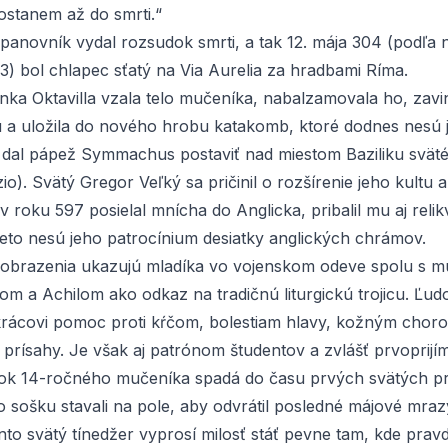
zostanem až do smrti.“
anovník vydal rozsudok smrti, a tak 12. mája 304 (podľa 
) bol chlapec sťatý na Via Aurelia za hradbami Ríma.
ka Oktavilla vzala telo mučeníka, nabalzamovala ho, zavi
 a uložila do nového hrobu katakomb, ktoré dodnes nesú
 dal
pápež Symmachus
postaviť nad miestom Baziliku svä
io).
Svätý Gregor Veľký
sa pričinil o rozšírenie jeho kultu 
v roku 597 posielal mnícha do Anglicka, pribalil mu aj relik
eto nesú jeho patrocínium desiatky anglických chrámov.
obrazenia ukazujú mladíka vo vojenskom odeve spolu s m
om a Achilom ako odkaz na tradičnú liturgickú trojicu. Ľu
nkrácovi pomoc proti kŕčom, bolestiam hlavy, kožným chor
 prísahy. Je však aj patrónom študentov a zvlášť prvoprijím
tok 14-ročného mučeníka spadá do času prvých svätých pri
 sošku stavali na pole, aby odvrátil posledné májové mraz
to svätý tínedžer vyprosí milosť stáť pevne tam, kde pravd