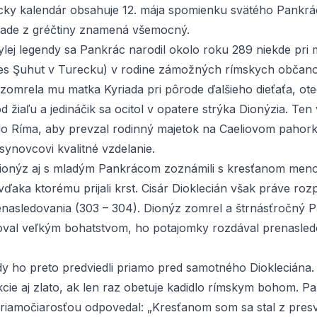
cky kalendár obsahuje 12. mája spomienku svätého Pankrá
ade z gréčtiny znamená všemocný.
ylej legendy sa Pankrác narodil okolo roku 289 niekde pri 
s Şuhut v Turecku) v rodine zámožných rímskych občano
 zomrela mu matka Kyriada pri pôrode ďalšieho dieťaťa, ot
d žiaľu a jedináčik sa ocitol v opatere strýka Dionýzia. Ten
o Ríma, aby prevzal rodinný majetok na Caeliovom pahor
synovcovi kvalitné vzdelanie.
Dionýz aj s mladým Pankrácom zoznámili s kresťanom me
vďaka ktorému prijali krst. Cisár Dioklecián však práve roz
nasledovania (303 – 304). Dionýz zomrel a štrnásťročný 
oval veľkým bohatstvom, ho potajomky rozdával prenasl
dy ho preto predviedli priamo pred samotného Diokleciána.
kcie aj zlato, ak len raz obetuje kadidlo rímskym bohom. P
priamočiarosťou odpovedal: „Kresťanom som sa stal z pres