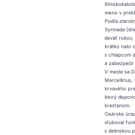
Rímskokatolí
meno v prekl
Podľa starob
Synnada (dne
deväť rokov,
krátko nato o
s chlapcom d
a zabezpečil 
V meste sa 
Marcellinus, 
krvavého pre
ktorý dispon
kresťanom.
Cisárske úra
sľuboval fun
s detinskou 