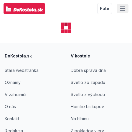
Púte
Footer
DoKostola.sk
V kostole
Stará webstránka
Dobrá správa dňa
Oznamy
Svetlo zo západu
V zahraničí
Svetlo z východu
O nás
Homílie biskupov
Kontakt
Na hlbinu
Redakcia
Z pokladov viery