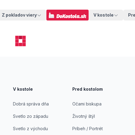
Z pokladov viery
V kostole
Pr
V kostole
Pred kostolom
Dobrá správa dňa
Očami biskupa
Svetlo zo západu
Životný štýl
Svetlo z východu
Príbeh / Portrét