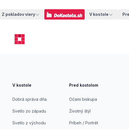
Z pokladov viery
V kostole
Pr
V kostole
Pred kostolom
Dobrá správa dňa
Očami biskupa
Svetlo zo západu
Životný štýl
Svetlo z východu
Príbeh / Portrét