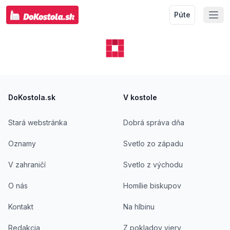
Púte
Footer
DoKostola.sk
V kostole
Stará webstránka
Dobrá správa dňa
Oznamy
Svetlo zo západu
V zahraničí
Svetlo z východu
O nás
Homílie biskupov
Kontakt
Na hlbinu
Redakcia
Z pokladov viery