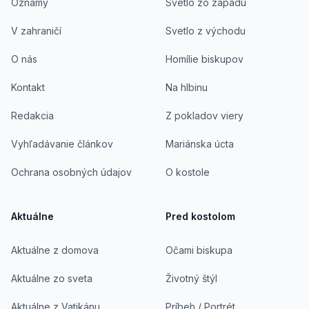
Oznamy
Svetlo zo západu
V zahraničí
Svetlo z východu
O nás
Homílie biskupov
Kontakt
Na hlbinu
Redakcia
Z pokladov viery
Vyhľadávanie článkov
Mariánska úcta
Ochrana osobných údajov
O kostole
Aktuálne
Pred kostolom
Aktuálne z domova
Očami biskupa
Aktuálne zo sveta
Životný štýl
Aktuálne z Vatikánu
Príbeh / Portrét