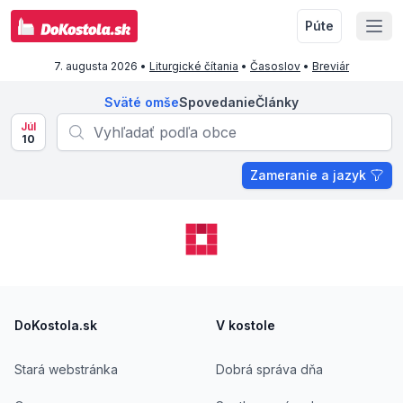
Púte
7. augusta 2026
•
Liturgické čítania
•
Časoslov
•
Breviár
Sväté omše
Spovedanie
Články
Júl
10
Zameranie a jazyk
Footer
DoKostola.sk
V kostole
Stará webstránka
Dobrá správa dňa