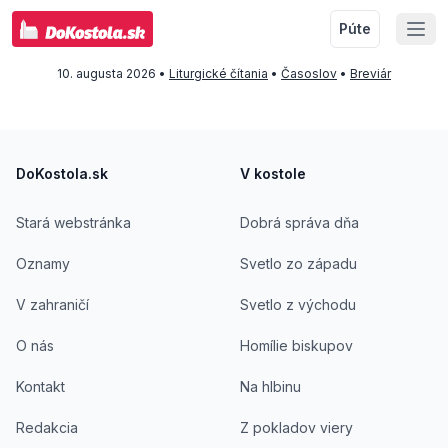
Púte
10. augusta 2026
•
Liturgické čítania
•
Časoslov
•
Breviár
Footer
DoKostola.sk
V kostole
Stará webstránka
Dobrá správa dňa
Oznamy
Svetlo zo západu
V zahraničí
Svetlo z východu
O nás
Homílie biskupov
Kontakt
Na hlbinu
Redakcia
Z pokladov viery