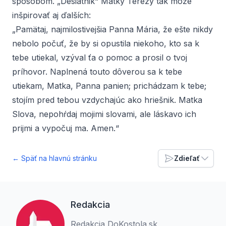
spôsobom. „Desiatnik“ Matky Terezy tak môže
inšpirovať aj ďalších:
„
Pamätaj, najmilostivejšia Panna Mária, že ešte nikdy
nebolo počuť, že by si opustila niekoho, kto sa k
tebe utiekal, vzýval ťa o pomoc a prosil o tvoj
príhovor. Naplnená touto dôverou sa k tebe
utiekam, Matka, Panna panien; prichádzam k tebe;
stojím pred tebou vzdychajúc ako hriešnik. Matka
Slova, nepohŕdaj mojimi slovami, ale láskavo ich
prijmi a vypočuj ma. Amen.
“
← Späť na hlavnú stránku
Zdieľať
Redakcia
Redakcia DoKostola.sk