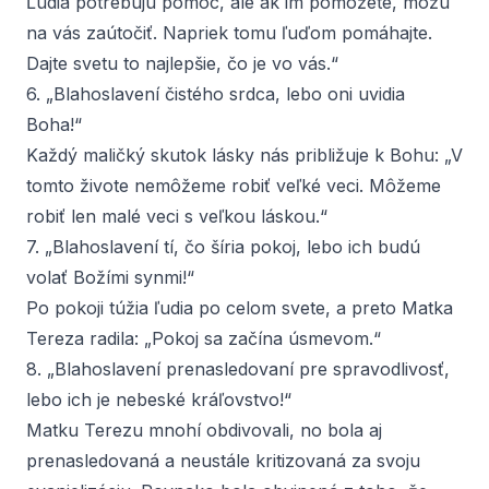
Ľudia potrebujú pomoc, ale ak im pomôžete, môžu
na vás zaútočiť. Napriek tomu ľuďom pomáhajte.
Dajte svetu to najlepšie, čo je vo vás.“
6. „Blahoslavení čistého srdca, lebo oni uvidia
Boha!“
Každý maličký skutok lásky nás približuje k Bohu: „V
tomto živote nemôžeme robiť veľké veci. Môžeme
robiť len malé veci s veľkou láskou.“
7. „Blahoslavení tí, čo šíria pokoj, lebo ich budú
volať Božími synmi!“
Po pokoji túžia ľudia po celom svete, a preto Matka
Tereza radila: „Pokoj sa začína úsmevom.“
8. „Blahoslavení prenasledovaní pre spravodlivosť,
lebo ich je nebeské kráľovstvo!“
Matku Terezu mnohí obdivovali, no bola aj
prenasledovaná a neustále kritizovaná za svoju