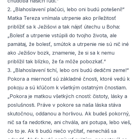
chudoba našich ľudí.“
2. „Blahoslavení plačúci, lebo oni budú potešení!“
Matka Tereza vnímala utrpenie ako príležitosť
priblížiť sa k Ježišovi a tak nájsť útechu u Boha:
„Bolesť a utrpenie vstúpili do tvojho života, ale
pamätaj, že bolesť, smútok a utrpenie nie sú nič iné
ako Ježišov bozk, znamenie, že si sa k nemu
priblížil tak blízko, že ťa môže pobozkať.“
3. „Blahoslavení tichí, lebo oni budú dedičmi zeme!“
Pokora a miernosť sú základné čnosti, ktoré vedú k
pokoju a sú kľúčom k všetkým ostatným čnostiam.
„Pokora je matkou všetkých cností: čistoty, lásky a
poslušnosti. Práve v pokore sa naša láska stáva
skutočnou, oddanou a horlivou. Ak budeš pokorný,
nič sa ťa nedotkne, ani chvála, ani potupa, lebo vieš,
čo to je. Ak ti budú niečo vyčítať, nenecháš sa