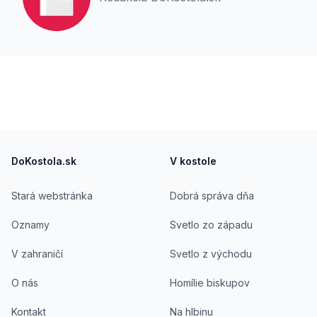
Footer
DoKostola.sk
V kostole
Stará webstránka
Dobrá správa dňa
Oznamy
Svetlo zo západu
V zahraničí
Svetlo z východu
O nás
Homílie biskupov
Kontakt
Na hlbinu