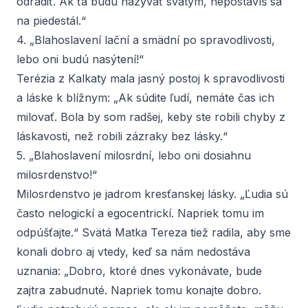
odradiť. Ak ťa budú nazývať svätým, nepostavíš sa
na piedestál.“
4. „Blahoslavení lační a smädní po spravodlivosti,
lebo oni budú nasýtení!“
Terézia z Kalkaty mala jasný postoj k spravodlivosti
a láske k blížnym: „Ak súdite ľudí, nemáte čas ich
milovať. Bola by som radšej, keby ste robili chyby z
láskavosti, než robili zázraky bez lásky.“
5. „Blahoslavení milosrdní, lebo oni dosiahnu
milosrdenstvo!“
Milosrdenstvo je jadrom kresťanskej lásky. „Ľudia sú
často nelogickí a egocentrickí. Napriek tomu im
odpúšťajte.“ Svätá Matka Tereza tiež radila, aby sme
konali dobro aj vtedy, keď sa nám nedostáva
uznania: „Dobro, ktoré dnes vykonávate, bude
zajtra zabudnuté. Napriek tomu konajte dobro.