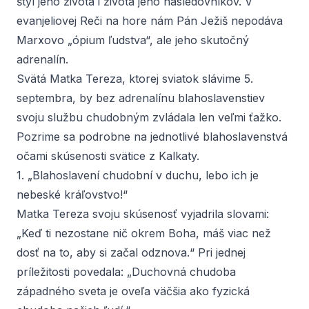
štýl jeho života i života jeho nasledovníkov. V
evanjeliovej Reči na hore nám Pán Ježiš nepodáva
Marxovo „ópium ľudstva“, ale jeho skutočný
adrenalín.
Svätá Matka Tereza, ktorej sviatok slávime 5.
septembra, by bez adrenalínu blahoslavenstiev
svoju službu chudobným zvládala len veľmi ťažko.
Pozrime sa podrobne na jednotlivé blahoslavenstvá
očami skúsenosti svätice z Kalkaty.
1. „Blahoslavení chudobní v duchu, lebo ich je
nebeské kráľovstvo!“
Matka Tereza svoju skúsenosť vyjadrila slovami:
„Keď ti nezostane nič okrem Boha, máš viac než
dosť na to, aby si začal odznova.“ Pri jednej
príležitosti povedala: „Duchovná chudoba
západného sveta je oveľa väčšia ako fyzická