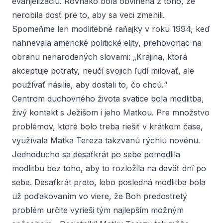
evanjelizáciu. Rovnako bola obvinená z toho, že
nerobila dosť pre to, aby sa veci zmenili.
Spomeňme len modlitebné raňajky v roku 1994, keď
nahnevala americké politické elity, prehovoriac na
obranu nenarodených slovami: „Krajina, ktorá
akceptuje potraty, neučí svojich ľudí milovať, ale
používať násilie, aby dostali to, čo chcú.“
Centrom duchovného života svätice bola modlitba,
živý kontakt s Ježišom i jeho Matkou. Pre množstvo
problémov, ktoré bolo treba riešiť v krátkom čase,
využívala Matka Tereza takzvanú rýchlu novénu.
Jednoducho sa desaťkrát po sebe pomodlila
modlitbu bez toho, aby to rozložila na deväť dní po
sebe. Desaťkrát preto, lebo posledná modlitba bola
už poďakovaním vo viere, že Boh predostretý
problém určite vyrieši tým najlepším možným