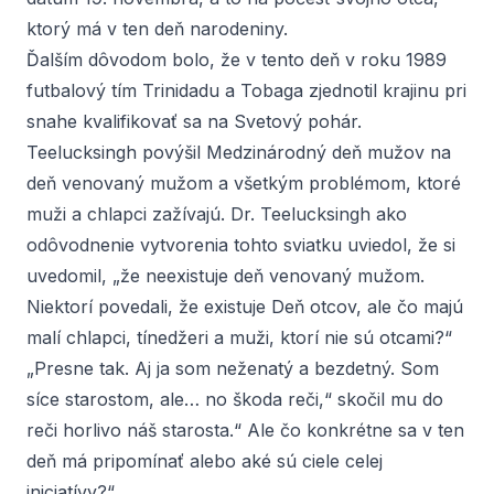
ktorý má v ten deň narodeniny.
Ďalším dôvodom bolo, že v tento deň v roku 1989
futbalový tím Trinidadu a Tobaga zjednotil krajinu pri
snahe kvalifikovať sa na Svetový pohár.
Teelucksingh povýšil Medzinárodný deň mužov na
deň venovaný mužom a všetkým problémom, ktoré
muži a chlapci zažívajú. Dr. Teelucksingh ako
odôvodnenie vytvorenia tohto sviatku uviedol, že si
uvedomil, „že neexistuje deň venovaný mužom.
Niektorí povedali, že existuje Deň otcov, ale čo majú
malí chlapci, tínedžeri a muži, ktorí nie sú otcami?“
„Presne tak. Aj ja som neženatý a bezdetný. Som
síce starostom, ale… no škoda reči,“ skočil mu do
reči horlivo náš starosta.“ Ale čo konkrétne sa v ten
deň má pripomínať alebo aké sú ciele celej
iniciatívy?“