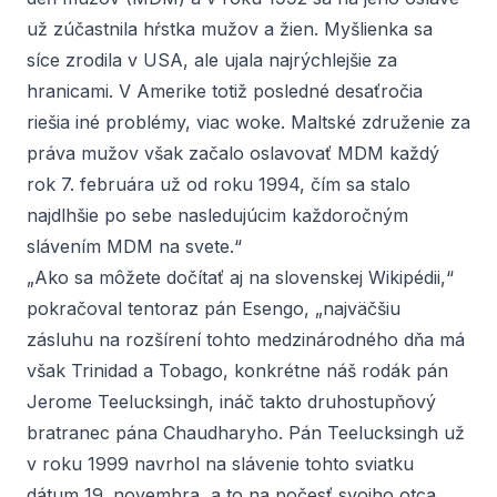
už zúčastnila hŕstka mužov a žien. Myšlienka sa
síce zrodila v USA, ale ujala najrýchlejšie za
hranicami. V Amerike totiž posledné desaťročia
riešia iné problémy, viac
woke.
Maltské združenie za
práva mužov však začalo oslavovať MDM každý
rok 7. februára už od roku 1994, čím sa stalo
najdlhšie po sebe nasledujúcim každoročným
slávením MDM na svete.“
„Ako sa môžete dočítať aj na slovenskej Wikipédii,“
pokračoval tentoraz pán Esengo, „najväčšiu
zásluhu na rozšírení tohto medzinárodného dňa má
však Trinidad a Tobago, konkrétne náš rodák pán
Jerome Teelucksingh, ináč takto druhostupňový
bratranec pána Chaudharyho. Pán Teelucksingh už
v roku 1999 navrhol na slávenie tohto sviatku
dátum 19. novembra, a to na počesť svojho otca,