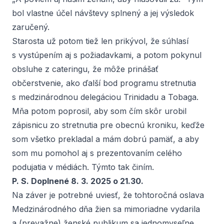
bol vlastne účel návštevy splnený a jej výsledok
zaručený.
Starosta už potom tiež len prikývol, že súhlasí
s vystúpením aj s požiadavkami, a potom pokynul
obsluhe z cateringu, že môže prinášať
občerstvenie, ako ďalší bod programu stretnutia
s medzinárodnou delegáciou Trinidadu a Tobaga.
Mňa potom poprosil, aby som čím skôr urobil
zápisnicu zo stretnutia pre obecnú kroniku, keďže
som všetko prekladal a mám dobrú pamäť, a aby
som mu pomohol aj s prezentovaním celého
podujatia v médiách. Týmto tak činím.
P. S. Doplnené 8. 3. 2025 o 21.30.
Na záver je potrebné uviesť, že tohtoročná oslava
Medzinárodného dňa žien sa mimoriadne vydarila
a (prevažne) ženské publikum sa jednomyseľne