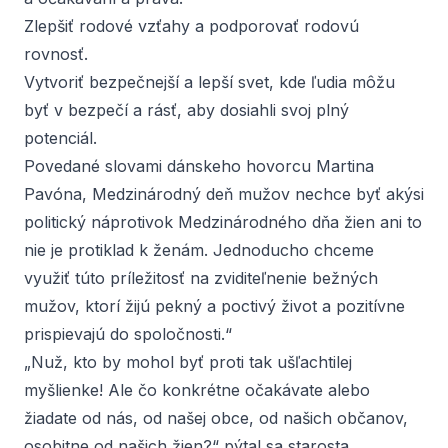
Zlepšiť rodové vzťahy a podporovať rodovú
rovnosť.
Vytvoriť bezpečnejší a lepší svet, kde ľudia môžu
byť v bezpečí a rásť, aby dosiahli svoj plný
potenciál.
Povedané slovami dánskeho hovorcu Martina
Pavóna, Medzinárodný deň mužov nechce byť akýsi
politický náprotivok Medzinárodného dňa žien ani to
nie je protiklad k ženám. Jednoducho chceme
využiť túto príležitosť na zviditeľnenie bežných
mužov, ktorí žijú pekný a poctivý život a pozitívne
prispievajú do spoločnosti.“
„Nuž, kto by mohol byť proti tak ušľachtilej
myšlienke! Ale čo konkrétne očakávate alebo
žiadate od nás, od našej obce, od našich občanov,
osobitne od našich žien?“ pýtal sa starosta.