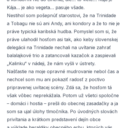
Kája… je ako vegeta… pasuje všade.
Nestihol som pošepnúť starostovi, že na Trinidade
a Tobagu nie sú ani Andy, ani kondory a že to nie je
práve typická karibská hudba. Pomyslel som si, že
práve ulahodil hosťom asi tak, ako keby slovenskej
delegácii na Trinidade nechali na uvítanie zahrať
balalajkové trio a zatancovali kazačok a zaspievali
„Kalinku“ v nádeji, že nám vyšli v ústrety.
Našťastie na moje opravné mudrovanie nebol čas a
nechcel som mu ani pokaziť radosť z poctivo
pripravenej uvítacej scény. Zdá sa, že hosťom tá
však vôbec neprekážala. Potom už všetci spoločne
– domáci i hostia – prešli do obecnej zasadačky a ja
som sa ujal úlohy tlmočníka. Po úvodných slovách
privítania a krátkom predstavení dejín obce
a výklade heraldiky obecného erbu, ktorých vás