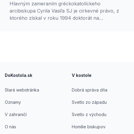
Hlavným zameraním gréckokatolíckeho
arcibiskupa Cyrila Vasiľa SJ je cirkevné právo, z
ktorého získal v roku 1994 doktorát na
Pápežskom východnom inštitúte v Ríme. V roku
1990 vstúpil do Spoločnosti Ježišovej. Pôsobil päť
rokov ako dekan Fakulty východného cirkevného
práva a dva roky ako rektor Pápežského
východného inštitútu. V roku 2009 ho pápež
Benedikt XVI. vymenoval za sekretára
Footer
Kongregácie pre východné cirkvi a v tom istom
roku bol vysvätený na arcibiskupa titulárneho
DoKostola.sk
V kostole
sídla Ptolemaida v Líbyi. V roku 2020 ho pápež
František vymenoval za za apoštolského
Stará webstránka
Dobrá správa dňa
administrátora sede plena Košickej eparchie, v
Oznamy
Svetlo zo západu
ktorej je od roku 2021 eparchiálnym biskupom. Je
autorom a spoluatuorom početných publikácii a
V zahraničí
Svetlo z východu
mimoriadne mediálne aktívny.
O nás
Homílie biskupov