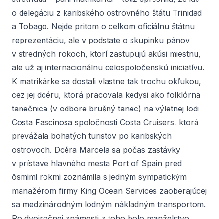
o delegáciu z karibského ostrovného štátu Trinidad
a Tobago. Nejde pritom o celkom oficiálnu štátnu
reprezentáciu, ale v podstate o skupinku pánov
v stredných rokoch, ktorí zastupujú akúsi miestnu,
ale už aj internacionálnu celospoločenskú iniciatívu.
K matrikárke sa dostali vlastne tak trochu okľukou,
cez jej dcéru, ktorá pracovala kedysi ako folklórna
tanečnica (v odbore brušný tanec) na výletnej lodi
Costa Fascinosa
spoločnosti
Costa Cruisers
, ktorá
prevážala bohatých turistov po karibských
ostrovoch. Dcéra Marcela sa počas zastávky
v prístave hlavného mesta Port of Spain pred
ôsmimi rokmi zoznámila s jedným sympatickým
manažérom firmy
King Ocean Services
zaoberajúcej
sa medzinárodným lodným nákladným transportom.
Po dvojročnej známosti z toho bolo manželstvo