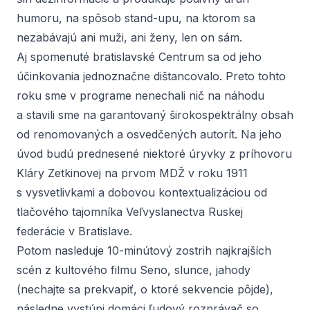
humoru, na spôsob stand-upu, na ktorom sa
nezabávajú ani muži, ani ženy, len on sám.
Aj spomenuté bratislavské Centrum sa od jeho
účinkovania jednoznačne dištancovalo. Preto tohto
roku sme v programe nenechali nič na náhodu
a stavili sme na garantovaný širokospektrálny obsah
od renomovaných a osvedčených autorít. Na jeho
úvod budú prednesené niektoré úryvky z príhovoru
Kláry Zetkinovej na prvom MDŽ v roku 1911
s vysvetlivkami a dobovou kontextualizáciou od
tlačového tajomníka Veľvyslanectva Ruskej
federácie v Bratislave.
Potom nasleduje 10-minútový zostrih najkrajších
scén z kultového filmu
Seno, slunce, jahody
(nechajte sa prekvapiť, o ktoré sekvencie pôjde),
následne vystúpi domáci ľudový rozprávač so