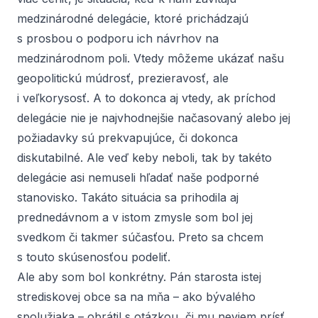
medzinárodné delegácie, ktoré prichádzajú
s prosbou o podporu ich návrhov na
medzinárodnom poli. Vtedy môžeme ukázať našu
geopolitickú múdrosť, prezieravosť, ale
i veľkorysosť. A to dokonca aj vtedy, ak príchod
delegácie nie je najvhodnejšie načasovaný alebo jej
požiadavky sú prekvapujúce, či dokonca
diskutabilné. Ale veď keby neboli, tak by takéto
delegácie asi nemuseli hľadať naše podporné
stanovisko. Takáto situácia sa prihodila aj
prednedávnom a v istom zmysle som bol jej
svedkom či takmer súčasťou. Preto sa chcem
s touto skúsenosťou podeliť.
Ale aby som bol konkrétny. Pán starosta istej
strediskovej obce sa na mňa – ako bývalého
spolužiaka – obrátil s otázkou, či mu neviem prísť