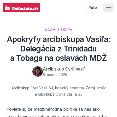
Púte
OČAMI BISKUPA
Apokryfy arcibiskupa Vasiľa:
Delegácia z Trinidadu
a Tobaga na oslavách MDŽ
Arcibiskup Cyril Vasiľ
8. marca 2026
Arcibiskup Cyril Vasiľ SJ, košický eparcha. Zdroj: achív
arcibiskupa Cyrila Vasiľa SJ
Poviete si, že medzinárodná politika sa nás ako
malej krajiny až tak netýka, pretože nakoniec aj tak