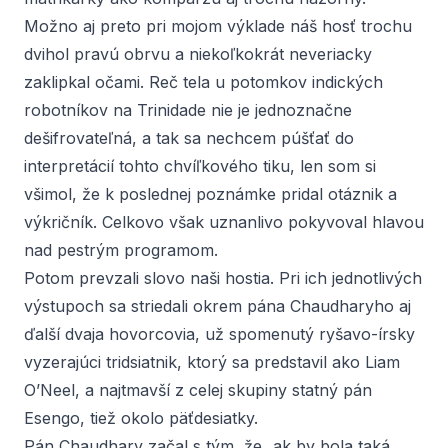
Možno aj preto pri mojom výklade náš hosť trochu
dvihol pravú obrvu a niekoľkokrát neveriacky
zaklipkal očami. Reč tela u potomkov indických
robotníkov na Trinidade nie je jednoznačne
dešifrovateľná, a tak sa nechcem púšťať do
interpretácií tohto chvíľkového tiku, len som si
všimol, že k poslednej poznámke pridal otáznik a
výkričník
.
Celkovo však uznanlivo pokyvoval hlavou
nad pestrým programom.
Potom prevzali slovo naši hostia. Pri ich jednotlivých
výstupoch sa striedali okrem pána Chaudharyho aj
ďalší dvaja hovorcovia, už spomenutý ryšavo-írsky
vyzerajúci tridsiatnik, ktorý sa predstavil ako Liam
O’Neel, a najtmavší z celej skupiny statný pán
Esengo, tiež okolo päťdesiatky.
Pán Chaudhary začal s tým, že „ak by bola taká