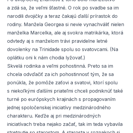
a zdá sa, že veľmi šťastné. O rok po svadbe sa im
narodili dvojičky a teraz čakajú ďalší prírastok do
rodiny. Manžela Georgea si nevie vynachváliť nielen
manželka Marcelka, ale aj svokra matrikárka, ktorá
odvtedy aj s manželom trávi pravidelne letné
dovolenky na Trinidade spolu so svatovcami. (Na
oplátku oni k nám chodia lyžovať.)
Skvelá rodinka a veľmi pohostinná. Preto sa im
chcela odvďačiť za ich pohostinnosť tým, že sa
ponúkla, že pomôže zaťovi a svatovi, ktorí spolu
s niekoľkými ďalšími priateľmi chceli podniknúť také
turné po európskych krajinách s propagovaním
jednej spoločenskej iniciatívy medzinárodného
charakteru. Keďže aj pri medzinárodných
iniciatívach treba nejako začať, tak im teda vybavila
stretnutie so starostom. A starosta v rozpakoch si