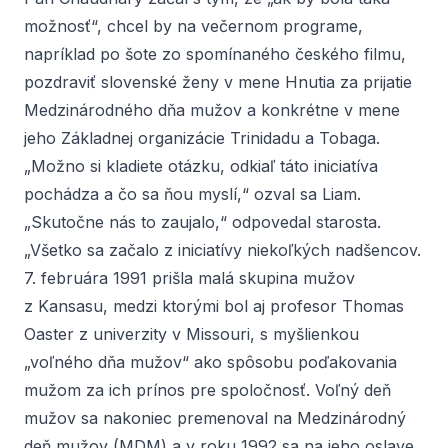
možnosť“, chcel by na večernom programe,
napríklad po šote zo spomínaného českého filmu,
pozdraviť slovenské ženy v mene Hnutia za prijatie
Medzinárodného dňa mužov a konkrétne v mene
jeho Základnej organizácie Trinidadu a Tobaga.
„Možno si kladiete otázku, odkiaľ táto iniciatíva
pochádza a čo sa ňou myslí,“ ozval sa Liam.
„Skutočne nás to zaujalo,“ odpovedal starosta.
„Všetko sa začalo z iniciatívy niekoľkých nadšencov.
7. februára 1991 prišla malá skupina mužov
z Kansasu, medzi ktorými bol aj profesor Thomas
Oaster z univerzity v Missouri, s myšlienkou
„voľného dňa mužov“ ako spôsobu poďakovania
mužom za ich prínos pre spoločnosť. Voľný deň
mužov sa nakoniec premenoval na Medzinárodný
deň mužov (MDM) a v roku 1992 sa na jeho oslave