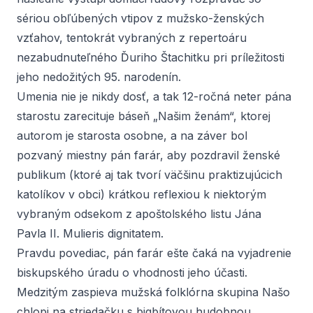
sériou obľúbených vtipov z mužsko-ženských
vzťahov, tentokrát vybraných z repertoáru
nezabudnuteľného Ďuriho Štachitku pri príležitosti
jeho nedožitých 95. narodenín.
Umenia nie je nikdy dosť, a tak 12-ročná neter pána
starostu zarecituje báseň „Našim ženám“, ktorej
autorom je starosta osobne, a na záver bol
pozvaný miestny pán farár, aby pozdravil ženské
publikum (ktoré aj tak tvorí väčšinu praktizujúcich
katolíkov v obci) krátkou reflexiou k niektorým
vybraným odsekom z apoštolského listu Jána
Pavla II.
Mulieris dignitatem
.
Pravdu povediac, pán farár ešte čaká na vyjadrenie
biskupského úradu o vhodnosti jeho účasti.
Medzitým zaspieva mužská folklórna skupina
Našo
chlopi
na striedačku s bigbítovou hudobnou