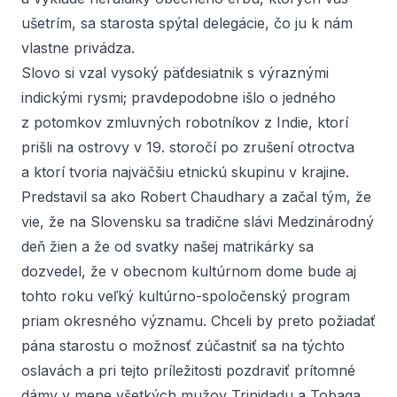
ušetrím, sa starosta spýtal delegácie, čo ju k nám
vlastne privádza.
Slovo si vzal vysoký päťdesiatnik s výraznými
indickými rysmi; pravdepodobne išlo o jedného
z potomkov zmluvných robotníkov z Indie, ktorí
prišli na ostrovy v 19. storočí po zrušení otroctva
a ktorí tvoria najväčšiu etnickú skupinu v krajine.
Predstavil sa ako Robert Chaudhary a začal tým, že
vie, že na Slovensku sa tradične slávi Medzinárodný
deň žien a že od svatky našej matrikárky sa
dozvedel, že v obecnom kultúrnom dome bude aj
tohto roku veľký kultúrno-spoločenský program
priam okresného významu. Chceli by preto požiadať
pána starostu o možnosť zúčastniť sa na týchto
oslavách a pri tejto príležitosti pozdraviť prítomné
dámy v mene všetkých mužov Trinidadu a Tobaga