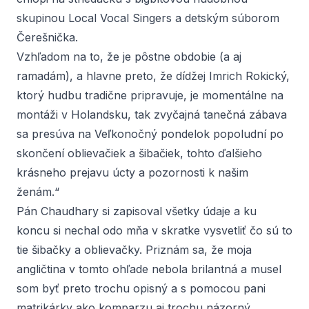
skupinou
Local Vocal Singers
a detským súborom
Čerešnička.
Vzhľadom na to, že je pôstne obdobie (a aj
ramadám), a hlavne preto, že dídžej Imrich Rokický,
ktorý hudbu tradične pripravuje, je momentálne na
montáži v Holandsku, tak zvyčajná tanečná zábava
sa presúva na Veľkonočný pondelok popoludní po
skončení oblievačiek a šibačiek, tohto ďalšieho
krásneho prejavu úcty a pozornosti k našim
ženám.“
Pán Chaudhary si zapisoval všetky údaje a ku
koncu si nechal odo mňa v skratke vysvetliť čo sú to
tie šibačky a oblievačky. Priznám sa, že moja
angličtina v tomto ohľade nebola brilantná a musel
som byť preto trochu opisný a s pomocou pani
matrikárky ako komparzu aj trochu názorný.