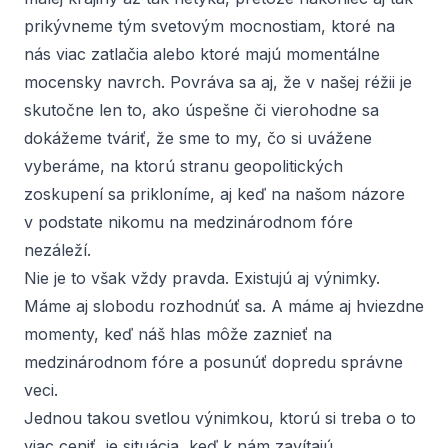
prikývneme tým svetovým mocnostiam, ktoré na
nás viac zatlačia alebo ktoré majú momentálne
mocensky navrch. Povráva sa aj, že v našej réžii je
skutočne len to, ako úspešne či vierohodne sa
dokážeme tváriť, že sme to my, čo si uvážene
vyberáme, na ktorú stranu geopolitických
zoskupení sa prikloníme, aj keď na našom názore
v podstate nikomu na medzinárodnom fóre
nezáleží.
Nie je to však vždy pravda. Existujú aj výnimky.
Máme aj slobodu rozhodnúť sa. A máme aj hviezdne
momenty, keď náš hlas môže zaznieť na
medzinárodnom fóre a posunúť dopredu správne
veci.
Jednou takou svetlou výnimkou, ktorú si treba o to
viac ceniť, je situácia, keď k nám zavítajú