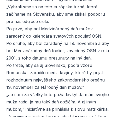
„Vybrali sme sa na toto európske turné, ktoré
začíname na Slovensku, aby sme získali podporu
pre nasledujúce ciele:
Po prvé, aby bol Medzinárodný deň mužov
zaradený do kalendára svetových podujatí OSN.
Po druhé, aby bol zaradený na 19. novembra a aby
bol Medzinárodný deň toaliet, zavedený OSN v roku
2001, z toho dátumu presunutý na iný deň.
Po tretie, aby sa aj Slovensko, podľa vzoru
Rumunska, zaradilo medzi krajiny, ktoré by prijali
rozhodnutím najvyššieho zákonodarného orgánu
19. november za Národný deň mužov.“
„Ja som za všetky tieto požiadavky! Ja mám svojho
muža rada, ja mu taký deň dožičím. A aj iným
mužom,“ iniciatívne sa prihlásila k slovu matrikárka.
„A poviem aj našim ženám, aby hlasovali za.“ Tým