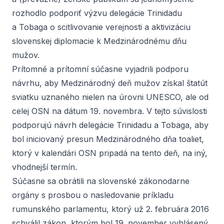
rozhodlo podporiť výzvu delegácie Trinidadu
a Tobaga o scitlivovanie verejnosti a aktivizáciu
slovenskej diplomacie k Medzinárodnému dňu
mužov.
Prítomné a prítomní súčasne vyjadrili podporu
návrhu, aby Medzinárodný deň mužov získal štatút
sviatku uznaného nielen na úrovni UNESCO, ale od
celej OSN na dátum 19. novembra. V tejto súvislosti
podporujú návrh delegácie Trinidadu a Tobaga, aby
bol iniciovaný presun Medzinárodného dňa toaliet,
ktorý v kalendári OSN pripadá na tento deň, na iný,
vhodnejší termín.
Súčasne sa obrátili na slovenské zákonodarne
orgány s prosbou o nasledovanie príkladu
rumunského parlamentu, ktorý už 2. februára 2016
schválil zákon, ktorým bol 19. november vyhlásený