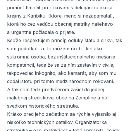
pomôcť tlmočiť pri rokovaní s delegáciou akejsi
krajiny z Karibiku, (ktorej meno si nezapamätal),
ktorá ho cez vedúcu obecnej matriky naliehavo
a urgentne požiadala o prijatie.
Keďže rešpektujem princíp odluky štátu a cirkvi, tak
som podotkol, že to môžem urobiť len ako
súkromná osoba, bez inštitucionálneho miešania
kompetencií, teda že sa za ním zastavím v civile,
takpovediac inkognito, ako kamarát, aby som mu
dodal istotu pri tomto medzinárodnom rokovaní.
A tak som teda predvčerom zašiel do jednej
malebnej strediskovej obce na Zemplíne a bol
svedkom historického stretnutia.
Krátko pred jeho začiatkom sa rýchle vyjasnilo aj
niekoľko technických detailov. Organizátorka
stretnutia – pani matrikárka – totiž spresnila, že ide