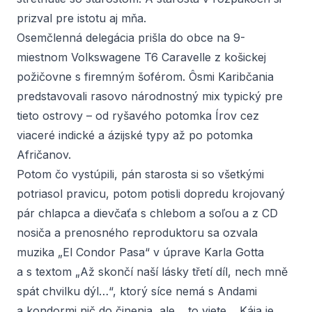
prizval pre istotu aj mňa.
Osemčlenná delegácia prišla do obce na 9-
miestnom Volkswagene T6 Caravelle z košickej
požičovne s firemným šoférom. Ôsmi Karibčania
predstavovali rasovo národnostný mix typický pre
tieto ostrovy – od ryšavého potomka Írov cez
viaceré indické a ázijské typy až po potomka
Afričanov.
Potom čo vystúpili, pán starosta si so všetkými
potriasol pravicu, potom potisli dopredu krojovaný
pár chlapca a dievčaťa s chlebom a soľou a z CD
nosiča a prenosného reproduktoru sa ozvala
muzika „El Condor Pasa
“
v úprave Karla Gotta
a s textom „Až skončí naší lásky třetí díl, nech mně
spát chvilku dýl…“, ktorý síce nemá s Andami
a kondormi nič do činenia, ale… to viete… Kája je