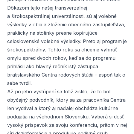
Dôkazom tejto našej transverzálnej
a širokospektrálnej univerzálnosti, sú aj volebné
výsledky v obci a zloženie obecného zastupiteľstva,
prakticky na stotinky presne kopírujúce
celoslovenské volebné výsledky. Preto aj program je
širokospektrálny. Tohto roku sa chceme vyhnúť
omylu spred dvoch rokov, keď sa do programu
prihlásil ako hlavný rečník istý zástupca
bratislavského Centra rodových štúdií – aspoň tak o
sebe tvrdil.
Až po jeho vystúpení sa totiž zistilo, že to bol
obyčajný podvodník, ktorý sa za pracovníka Centra
len vydával a ktorý aj naďalej obchádza kultúrne
podujatia na východnom Slovensku. Vyberá si dosť
vysoký príspevok za svoju konferenciu, pritom v nej
šíri dezinformácie a produkuje podivný druh