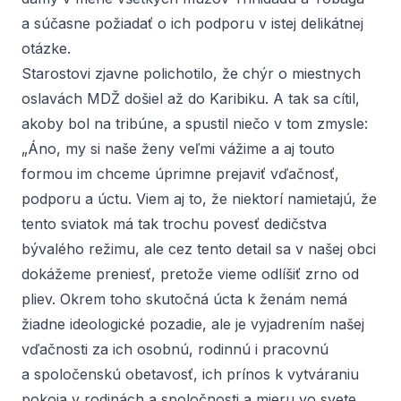
a súčasne požiadať o ich podporu v istej delikátnej
otázke.
Starostovi zjavne polichotilo, že chýr o miestnych
oslavách MDŽ došiel až do Karibiku. A tak sa cítil,
akoby bol na tribúne, a spustil niečo v tom zmysle:
„Áno, my si naše ženy veľmi vážime a aj touto
formou im chceme úprimne prejaviť vďačnosť,
podporu a úctu. Viem aj to, že niektorí namietajú, že
tento sviatok má tak trochu povesť dedičstva
bývalého režimu, ale cez tento detail sa v našej obci
dokážeme preniesť, pretože vieme odlíšiť zrno od
pliev. Okrem toho skutočná úcta k ženám nemá
žiadne ideologické pozadie, ale je vyjadrením našej
vďačnosti za ich osobnú, rodinnú i pracovnú
a spoločenskú obetavosť, ich prínos k vytváraniu
pokoja v rodinách a spoločnosti a mieru vo svete.