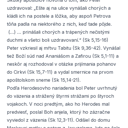
Skutky apoštolov hovoria o tom, ako Peter
uzdravoval: „Ešte aj na ulice vynášali chorých a
kládli ich na postele a lôžka, aby aspoň Petrova
tôňa padla na niektorého z nich, keď tade pôjde.
(…) … prinášali chorých a trápených nečistými
duchmi a všetci boli uzdravovaní.“ (Sk 5,15-16)
Peter vzkriesil aj mŕtvu Tabitu (Sk 9,36-42). Vynášal
tiež Boží súd nad Ananiášom a Zafirou (Sk 5,1-11) a
neskôr aj rozhodoval v otázke prijímania pohanov
do Cirkvi (Sk 15,7-11) a vydal smernice na prvom
apoštolskom sneme (Sk 15,14-21).
Podľa Herodesovho nariadenia bol Peter uvrhnutý
do väzenia a strážený štyrmi strážami po štyroch
vojakoch. V noci predtým, ako ho Herodes mal
predviesť, poslal Boh anjela, ktorý ho zázračne
vyviedol z väzenia (Sk 12,3-11). Odišiel do domu