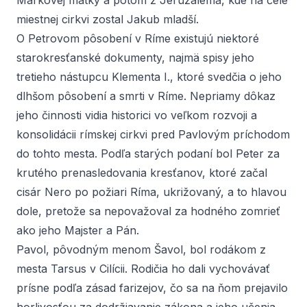
Markovej matky a potom z Jeruzalema, kde na čele
miestnej cirkvi zostal Jakub mladší.
O Petrovom pôsobení v Ríme existujú niektoré
starokresťanské dokumenty, najmä spisy jeho
tretieho nástupcu Klementa I., ktoré svedčia o jeho
dlhšom pôsobení a smrti v Ríme. Nepriamy dôkaz
jeho činnosti vidia historici vo veľkom rozvoji a
konsolidácii rímskej cirkvi pred Pavlovým príchodom
do tohto mesta. Podľa starých podaní bol Peter za
krutého prenasledovania kresťanov, ktoré začal
cisár Nero po požiari Ríma, ukrižovaný, a to hlavou
dole, pretože sa nepovažoval za hodného zomrieť
ako jeho Majster a Pán.
Pavol, pôvodným menom Šavol, bol rodákom z
mesta Tarsus v Cilícii. Rodičia ho dali vychovávať
prísne podľa zásad farizejov, čo sa na ňom prejavilo