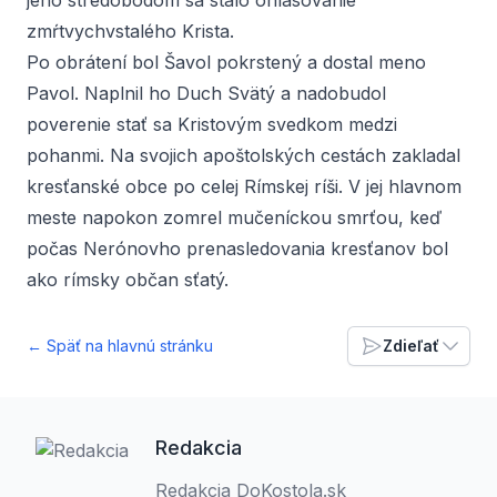
jeho stredobodom sa stalo ohlasovanie
zmŕtvychvstalého Krista.
Po obrátení bol Šavol pokrstený a dostal meno
Pavol. Naplnil ho Duch Svätý a nadobudol
poverenie stať sa Kristovým svedkom medzi
pohanmi. Na svojich apoštolských cestách zakladal
kresťanské obce po celej Rímskej ríši. V jej hlavnom
meste napokon zomrel mučeníckou smrťou, keď
počas Nerónovho prenasledovania kresťanov bol
ako rímsky občan sťatý.
← Späť na hlavnú stránku
Zdieľať
Redakcia
Redakcia DoKostola.sk