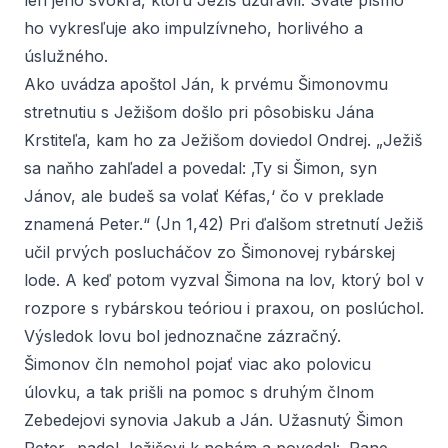
len jeho svokra, ktorú Ježiš uzdravil. Sväté písmo
ho vykresľuje ako impulzívneho, horlivého a
úslužného.
Ako uvádza apoštol Ján, k prvému Šimonovmu
stretnutiu s Ježišom došlo pri pôsobisku Jána
Krstiteľa, kam ho za Ježišom doviedol Ondrej. „Ježiš
sa naňho zahľadel a povedal: ‚Ty si Šimon, syn
Jánov, ale budeš sa volať Kéfas,‘ čo v preklade
znamená Peter.“ (Jn 1,42) Pri ďalšom stretnutí Ježiš
učil prvých poslucháčov zo Šimonovej rybárskej
lode. A keď potom vyzval Šimona na lov, ktorý bol v
rozpore s rybárskou teóriou i praxou, on poslúchol.
Výsledok lovu bol jednoznačne zázračný.
Šimonov čln nemohol pojať viac ako polovicu
úlovku, a tak prišli na pomoc s druhým člnom
Zebedejovi synovia Jakub a Ján. Užasnutý Šimon