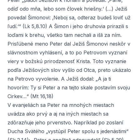
Peter „padol Ježišovi k nohám a povedal: ‚Pane,
odíď odo mňa, lebo som človek hriešny.‘ (…) Ježiš
povedal Šimonovi: ‚Neboj sa, odteraz budeš loviť už
ľudí.‘“ (Lk 5,8.10) A Šimon i jeho druhovia prirazili s
loďami k brehu, všetko tam nechali a išli za ním.
Prisľúbené meno Peter dal Ježiš Šimonovi neskôr v
slávnostnom vyhlásení, a to po Petrovom vyznaní
viery v božskú prirodzenosť Krista. Toto vyznanie
podľa Ježišových slov vyšlo od Otca, preto ukázalo
na Petrovo vyvolenie. A Ježiš dodal: „A ja ti
hovorím: Ty si Peter a na tejto skale postavím svoju
Cirkev…“ (Mt 16,18)
V evanjeliách sa Peter na mnohých miestach
uvádza ako prvý a aj na iných miestach sa
zdôrazňuje jeho prvenstvo. Napríklad po zoslaní
Ducha Svätého „vystúpil Peter spolu s jedenástimi“