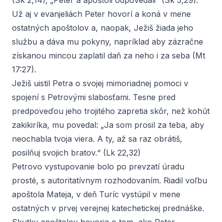
(Sk 2,14); „Peter a apoštoli odpovedali“ (Sk 5,29).
Už aj v evanjeliách Peter hovorí a koná v mene
ostatných apoštolov a, naopak, Ježiš žiada jeho
službu a dáva mu pokyny, napríklad aby zázračne
získanou mincou zaplatil daň za neho i za seba (Mt
17:27).
Ježiš uistil Petra o svojej mimoriadnej pomoci v
spojení s Petrovými slabosťami. Tesne pred
predpoveďou jeho trojitého zapretia skôr, než kohút
zakikiríka, mu povedal: „Ja som prosil za teba, aby
neochabla tvoja viera. A ty, až sa raz obrátiš,
posilňuj svojich bratov.“ (Lk 22,32)
Petrovo vystupovanie bolo po prevzatí úradu
prosté, s autoritatívnym rozhodovaním. Riadil voľbu
apoštola Mateja, v deň Turíc vystúpil v mene
ostatných v prvej verejnej katechetickej prednáške.