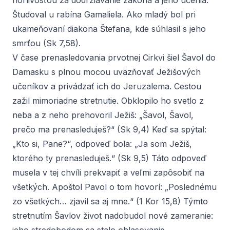
horlivosťou za dodržiavanie zákona a jeho učenia.
Študoval u rabína Gamaliela. Ako mladý bol pri
ukameňovaní diakona Štefana, kde súhlasil s jeho
smrťou (Sk 7,58).
V čase prenasledovania prvotnej Cirkvi šiel Šavol do
Damasku s plnou mocou uväzňovať Ježišových
učeníkov a privádzať ich do Jeruzalema. Cestou
zažil mimoriadne stretnutie. Obklopilo ho svetlo z
neba a z neho prehovoril Ježiš: „Šavol, Šavol,
prečo ma prenasleduješ?“ (Sk 9,4) Keď sa spýtal:
„Kto si, Pane?“, odpoveď bola: „Ja som Ježiš,
ktorého ty prenasleduješ.“ (Sk 9,5) Táto odpoveď
musela v tej chvíli prekvapiť a veľmi zapôsobiť na
všetkých. Apoštol Pavol o tom hovorí: „Poslednému
zo všetkých… zjavil sa aj mne.“ (1 Kor 15,8) Týmto
stretnutím Šavlov život nadobudol nové zameranie: