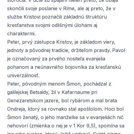
storočia. V úcte sú spájaní nielen preto, že obaja
skončili svoje poslanie v Ríme, ale aj preto, že v
službe Kristovi poznačili základnú štruktúru
kresťanstva svojimi odlišnými úlohami aj
charaktermi.
Peter, prvý zástupca Kristov, je základom viery,
jednoty a pôvodnej tradície, držiteľom pravdy. Pavol
je označovaný za prvého nositeľa evanjelia
pohanom a neúnavného bojovníka za kresťanskú
univerzálnosť.
Peter, pôvodným menom Šimon, pochádzal z
galilejskej Betsaidy, žil v Kafarnaume pri
Genezaretskom jazere, bol rybárom a mal brata
Ondreja, ktorý sa rovnako stal apoštolom. Hoci bol
Šimon ženatý, o jeho manželke sa v evanjeliách nič
nehovorí (zmienka o nej je v 1 Kor 9,5), spomína sa