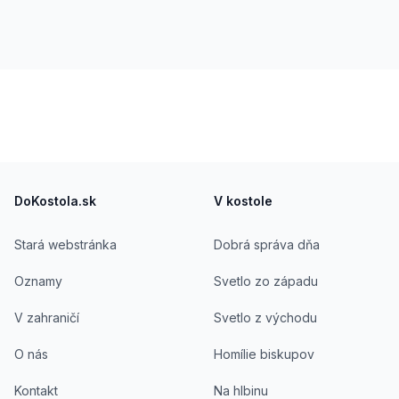
Footer
DoKostola.sk
V kostole
Stará webstránka
Dobrá správa dňa
Oznamy
Svetlo zo západu
V zahraničí
Svetlo z východu
O nás
Homílie biskupov
Kontakt
Na hlbinu