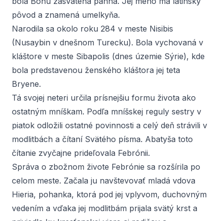
bola Bohu zasvätená panna. Jej meno má latinský
pôvod a znamená umelkyňa.
Narodila sa okolo roku 284 v meste Nisibis
(Nusaybin v dnešnom Turecku). Bola vychovaná v
kláštore v meste Sibapolis (dnes územie Sýrie), kde
bola predstavenou ženského kláštora jej teta
Bryene.
Tá svojej neteri určila prísnejšiu formu života ako
ostatným mníškam. Podľa mníšskej reguly sestry v
piatok odložili ostatné povinnosti a celý deň strávili v
modlitbách a čítaní Svätého písma. Abatyša toto
čítanie zvyčajne prideľovala Febrónii.
Správa o zbožnom živote Febrónie sa rozšírila po
celom meste. Začala ju navštevovať mladá vdova
Hieria, pohanka, ktorá pod jej vplyvom, duchovným
vedením a vďaka jej modlitbám prijala svätý krst a