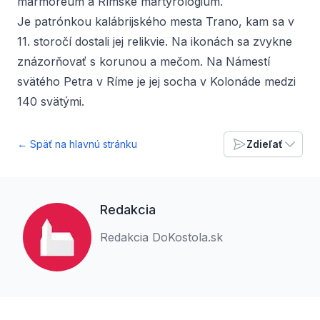
marmoreum a Rímske martyrológium.
Je patrónkou kalábrijského mesta Trano, kam sa v
11. storočí dostali jej relikvie. Na ikonách sa zvykne
znázorňovať s korunou a mečom. Na Námestí
svätého Petra v Ríme je jej socha v Kolonáde medzi
140 svätými.
← Späť na hlavnú stránku
Zdieľať
Redakcia
Redakcia DoKostola.sk