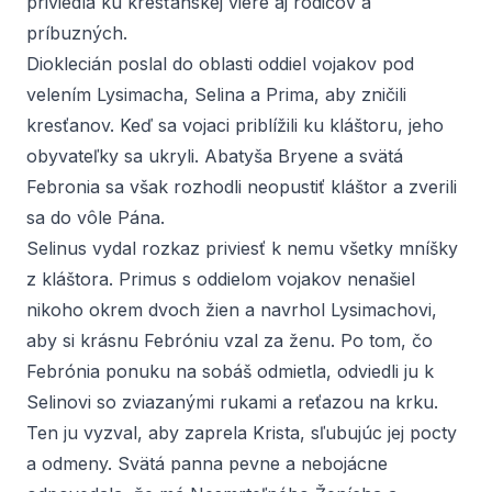
priviedla ku kresťanskej viere aj rodičov a
príbuzných.
Dioklecián poslal do oblasti oddiel vojakov pod
velením Lysimacha, Selina a Prima, aby zničili
kresťanov. Keď sa vojaci priblížili ku kláštoru, jeho
obyvateľky sa ukryli. Abatyša Bryene a svätá
Febronia sa však rozhodli neopustiť kláštor a zverili
sa do vôle Pána.
Selinus vydal rozkaz priviesť k nemu všetky mníšky
z kláštora. Primus s oddielom vojakov nenašiel
nikoho okrem dvoch žien a navrhol Lysimachovi,
aby si krásnu Febróniu vzal za ženu. Po tom, čo
Febrónia ponuku na sobáš odmietla, odviedli ju k
Selinovi so zviazanými rukami a reťazou na krku.
Ten ju vyzval, aby zaprela Krista, sľubujúc jej pocty
a odmeny. Svätá panna pevne a nebojácne