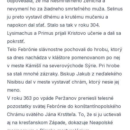
odpovedala, že má Nesmrteľného Ženícha a
nevymení ho za žiadneho smrteľného muža. Selinus
ju preto vystavil dlhému a krutému mučeniu a
napokon dal sťať. Stalo sa tak v roku 304.
Lysimachus a Primus prijali Kristovo učenie a dali sa
pokrstiť.
Telo Febrónie slávnostne pochovali do hrobu, ktorý
sa dnes nachádza v kláštore pomenovanom po nej
v meste Kámišlí na severovýchode Sýrie. Pri hrobe
sa stali mnohé zázraky. Biskup Jakub z neďalekého
Nisibisu dal v meste vystavať chrám, ktorý nesie jej
meno.
V roku 363 po vpáde Peržanov preniesli telesné
pozostatky svätej Febrónie do konštantínopolského
Chrámu svätého Jána Krstiteľa. To, že si ju uctievali
aj na kresťanskom Západe, dokazuje Neapolské