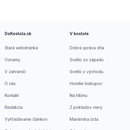
Footer
DoKostola.sk
V kostole
Stará webstránka
Dobrá správa dňa
Oznamy
Svetlo zo západu
V zahraničí
Svetlo z východu
O nás
Homílie biskupov
Kontakt
Na hlbinu
Redakcia
Z pokladov viery
Vyhľadávanie článkov
Mariánska úcta