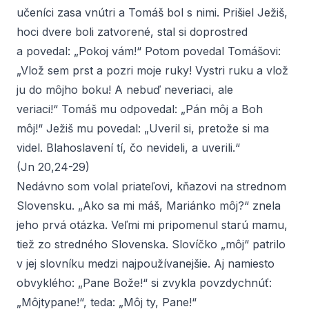
učeníci zasa vnútri a Tomáš bol s nimi. Prišiel Ježiš,
hoci dvere boli zatvorené, stal si doprostred
a povedal: „Pokoj vám!“ Potom povedal Tomášovi:
„Vlož sem prst a pozri moje ruky! Vystri ruku a vlož
ju do môjho boku! A nebuď neveriaci, ale
veriaci!“ Tomáš mu odpovedal: „Pán môj a Boh
môj!“ Ježiš mu povedal: „Uveril si, pretože si ma
videl. Blahoslavení tí, čo nevideli, a uverili.“
(Jn 20,24-29)
Nedávno som volal priateľovi, kňazovi na strednom
Slovensku. „Ako sa mi máš, Mariánko môj?“ znela
jeho prvá otázka. Veľmi mi pripomenul starú mamu,
tiež zo stredného Slovenska. Slovíčko „môj“ patrilo
v jej slovníku medzi najpoužívanejšie. Aj namiesto
obvyklého: „Pane Bože!“ si zvykla povzdychnúť:
„Môjtypane!“, teda: „Môj ty, Pane!“