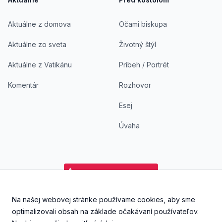
Aktuálne z domova
Očami biskupa
Aktuálne zo sveta
Životný štýl
Aktuálne z Vatikánu
Príbeh / Portrét
Komentár
Rozhovor
Esej
Úvaha
Na našej webovej stránke používame cookies, aby sme
Facebook
Instagram
YouTube
Aplikácia DoKostola - Ap
Aplikácia DoKostol
optimalizovali obsah na základe očakávaní používateľov.