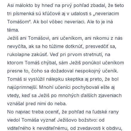
Asi málokto by hneď na prvý pohľad zbadal, že tieto
tri písmenká sú kľúčové aj v udalosti s „neveriacim
Tomášom“. Ak bol vôbec neveriaci. Ale to je iná
téma.
Ježiš ani Tomášovi, ani učeníkom, ani nikomu z nás
nevyčíta, ak sa ho túžime dotknúť, presvedčiť sa,
rukolapne zakúsiť. Veď pri prvom stretnutí, na
ktorom Tomáš chýbal, sám Ježiš ponúkol učeníkom
presne to, čoho sa dožadoval nespokojný učeník.
Tomáš si vyslúžil nálepku skeptika aj preto, že bol
najúprimnejší. Mnohí učeníci pochybovali ešte aj
vtedy, keď sa Ježiš po mnohých ďalších zjaveniach
vznášal pred nimi do neba.
No najviac treba oceniť, že pohľad na ľudské rany
viedol Tomáša vyznať Ježišovo božstvo: od
viditeľného k neviditeľnému, od zvedavosti k obdivu,