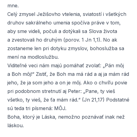
mne.
Celý zmysel Ježišovho vtelenia, sviatostí i všetkých
druhov sakrálneho umenia spočíva práve v tom,
aby sme videli, počuli a dotýkali sa Slova života
a zvestovali ho druhým (porov. 1 Jn 1,1). No ak
zostaneme len pri dotyku zmyslov, bohoslužba sa
mení na modloslužbu.
Viditeľné veci nám majú pomáhať zvolať: „Pán môj
a Boh môj!“ Zistiť, že Boh ma má rád a aj ja mám rád
jeho, že ja som jeho a on je môj. Ako o chvíľu povie
pri podobnom stretnutí aj Peter: „Pane, ty vieš
všetko, ty vieš, že ťa mám rád.“ (Jn 21,17) Podstatné
sú teda tri písmená: MÔJ.
Boha, ktorý je Láska, nemožno poznávať inak než
láskou.