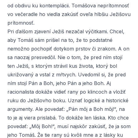
od obdivu ku kontemplácii. Tomášova neprítomnosť
vo večeradle ho viedla zakúsiť oveľa hlbšiu Ježišovu
prítomnosť.
Pri ďalšom zjavení Ježiš nezačal výčitkami. Chcel,
aby Tomáš sám prišiel na to, že to podstatné
nemožno pochopiť dotykom prstov či zrakom. A on
sa naozaj presvedčil. Nie o tom, že pred ním stojí
ten Ježiš, s ktorým strávil kus života, ktorý bol
ukrižovaný a vstal z mŕtvych. Uvedomil si, že pred
ním stojí Pán a Boh, jeho Pán a jeho Boh. Aj
racionalista dokáže vidieť rany po klincoch a vložiť
ruku do Ježišovho boku. Uznať logické a historické
argumenty. Ale povedať: „Pán môj a Boh môj!“, na
to je aj viera prislabá. To dokáže len láska. Kto chce
povedať: „Môj Boh!“, musí najskôr zakúsiť, že ja som
jeho Tomáš. Že tie rany sú kvôli mne a z lásky ku