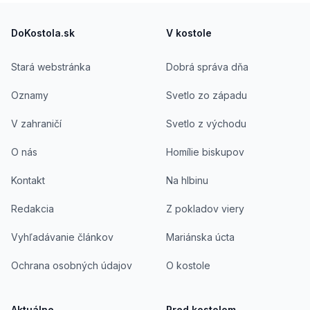
rozmanitých formátoch. Je autorom viacerých
Footer
kníh a širokej škály článkov v náboženských i
civilných periodikách a prekladateľ náboženskej
DoKostola.sk
V kostole
literatúry.
Stará webstránka
Dobrá správa dňa
Oznamy
Svetlo zo západu
V zahraničí
Svetlo z východu
O nás
Homílie biskupov
Kontakt
Na hlbinu
Redakcia
Z pokladov viery
Vyhľadávanie článkov
Mariánska úcta
Ochrana osobných údajov
O kostole
Aktuálne
Pred kostolom