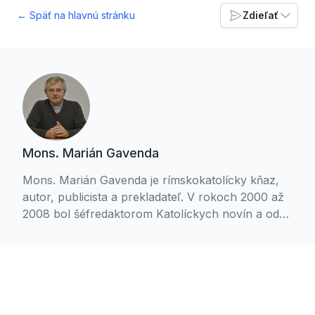
← Späť na hlavnú stránku
Zdieľať
Mons. Marián Gavenda
Mons. Marián Gavenda je rímskokatolícky kňaz,
autor, publicista a prekladateľ. V rokoch 2000 až
2008 bol šéfredaktorom Katolíckych novín a od
októbra 2000 šesť rokov hovorcom Konferencie
biskupov Slovenska. V roku 2001 bol menovaný
za preláta Jeho Svätosti. Od roku 1997 aktívne
spolupracuje s Rádiom Lumen, Televíziou Lux,
verejnoprávnymi i komerčnými médiami na