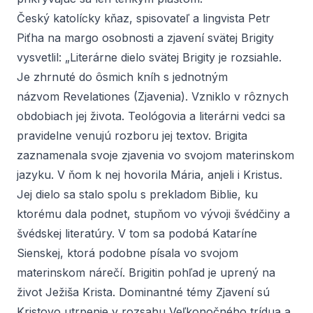
Český katolícky kňaz, spisovateľ a lingvista Petr
Piťha na margo osobnosti a zjavení svätej Brigity
vysvetlil: „Literárne dielo svätej Brigity je rozsiahle.
Je zhrnuté do ôsmich kníh s jednotným
názvom
Revelationes
(Zjavenia). Vzniklo v rôznych
obdobiach jej života. Teológovia a literárni vedci sa
pravidelne venujú rozboru jej textov. Brigita
zaznamenala svoje zjavenia vo svojom materinskom
jazyku. V ňom k nej hovorila Mária, anjeli i Kristus.
Jej dielo sa stalo spolu s prekladom Biblie, ku
ktorému dala podnet, stupňom vo vývoji švédčiny a
švédskej literatúry. V tom sa podobá Kataríne
Sienskej, ktorá podobne písala vo svojom
materinskom nárečí. Brigitin pohľad je uprený na
život Ježiša Krista. Dominantné témy
Zjavení
sú
Kristovo utrpenie v rozsahu Veľkonočného trídua a