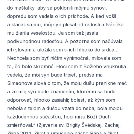
do maštaľky, aby sa poklonili môjmu synovi,
dopredu som vedela o ich príchode. A keď vošli
a klaňali sa mu, môj syn plesal od radosti a tvárička
mu žiarila veselosťou. Ja som tiež jasala
podivuhodnou radosťou. A pozorne som načúvala
ich slovám a uložila som si ich hlboko do srdca…
Nechcela som byť ničím výnimočná, milovala som
to, čo bolo skromné. Hoci som z Božieho vnuknutia
vedela, že môj syn bude trpieť, predsa ma
Simeonove slová o tom, že moju dušu prenikne meč
a že môj syn bude znamením, ktorému sa bude
odporovať, hlboko zasiahli; bolesť, až kým som
nebola s telom a dušou vzatá do neba, bola mojou
každodennou súčasťou, hoci mi ju Boží Duch
zmierňoval.“ (
Zjavenia sv. Brigity Švédskej
, Zachej,
Žilina 2014;
Život a umučenie nášho Pána a život