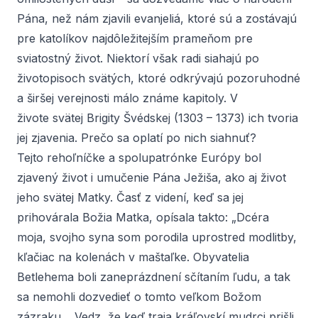
Pána, než nám zjavili evanjeliá, ktoré sú a zostávajú
pre katolíkov najdôležitejším prameňom pre
sviatostný život. Niektorí však radi siahajú po
životopisoch svätých, ktoré odkrývajú pozoruhodné
a širšej verejnosti málo známe kapitoly. V
živote
svätej Brigity Švédskej
(1303 – 1373) ich tvoria
jej zjavenia. Prečo sa oplatí po nich siahnuť?
Tejto rehoľníčke a spolupatrónke Európy bol
zjavený život i umučenie Pána Ježiša, ako aj život
jeho svätej Matky. Časť z videní, keď sa jej
prihovárala Božia Matka, opísala takto: „Dcéra
moja, svojho syna som porodila uprostred modlitby,
kľačiac na kolenách v maštaľke. Obyvatelia
Betlehema boli zaneprázdnení sčítaním ľudu, a tak
sa nemohli dozvedieť o tomto veľkom Božom
zázraku… Vedz, že keď traja kráľovskí mudrci prišli