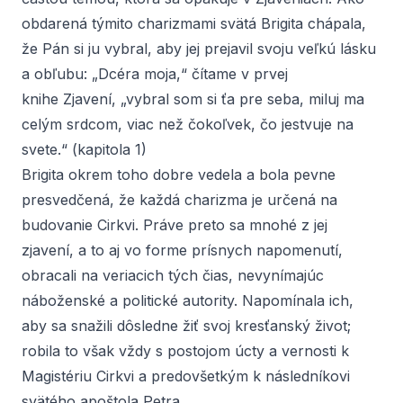
obdarená týmito charizmami svätá Brigita chápala,
že Pán si ju vybral, aby jej prejavil svoju veľkú lásku
a obľubu: „Dcéra moja,“ čítame v prvej
knihe
Zjavení
, „vybral som si ťa pre seba, miluj ma
celým srdcom, viac než čokoľvek, čo jestvuje na
svete.“ (kapitola 1)
Brigita okrem toho dobre vedela a bola pevne
presvedčená, že každá charizma je určená na
budovanie Cirkvi. Práve preto sa mnohé z jej
zjavení, a to aj vo forme prísnych napomenutí,
obracali na veriacich tých čias, nevynímajúc
náboženské a politické autority. Napomínala ich,
aby sa snažili dôsledne žiť svoj kresťanský život;
robila to však vždy s postojom úcty a vernosti k
Magistériu Cirkvi a predovšetkým k následníkovi
svätého apoštola Petra.