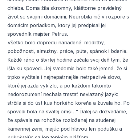
chleba. Doma žila skromný, kláštorne pravidelný
život so svojimi domácimi. Neurobila nič v rozpore s
domácim poriadkom, ktorý jej predpísal jej
spovedník majster Petrus.
Všetko bolo dopredu nariadené: modlitby,
pobožnosti, almužny, práce, púte, spánok i bdenie.
Každé ráno o štvrtej hodine začala svoj deň tým, že
išla ku spovedi. Jej svedomie bolo také jemné, že si
trpko vyčítala i najnepatrnejšie netrpezlivé slovo,
ktoré jej azda vykĺzlo, a po každom takomto
nedorozumení nechala trestať neviazaný jazyk:
strčila si do úst kus horkého koreňa a žuvala ho. Po
spovedi bola na svätej omši…“ Ďalej sa dozvedáme,
že spávala na rohožke rozloženej na studenej
kamennej zemi, majúc pod hlavou len podušku a
prikrývajúc sa len tenkým plášťom.