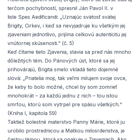
terčom pochybností, spresnil Ján Pavol II. v
liste
Spes Aedificandi
: „Uznajúc svätosť svätej
Brigity, Cirkev, i keď sa nevyjadruje ku všetkým jej
zjaveniam jednotlivo, prijíma celkovú autenticitu jej
vnútornej skúsenosti.“ (č. 5)
Keď čítame tieto
Zjavenia
, stavia sa pred nás mnoho
dôležitých tém. Do Pánových úst, ktoré sa jej
prihovárajú, Brigita smelo vkladá tieto dojemné
slová: „Priatelia moji, tak veľmi milujem svoje ovce,
že keby to bolo možné, chcel by som zomrieť
mnohokrát – za každú jednu z nich – tou istou
smrťou, ktorú som vytrpel pre spásu všetkých.“
(Kniha I, kapitola 59)
Taktiež bolestné materstvo Panny Márie, ktoré ju
urobilo prostrednicou a Matkou milosrdenstva, je
častou témou, ktorá sa opakuje v
Zjaveniach
. Ako