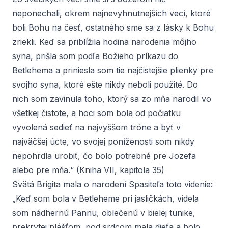
neponechali, okrem najnevyhnutnejších vecí, ktoré
boli Bohu na česť, ostatného sme sa z lásky k Bohu
zriekli. Keď sa priblížila hodina narodenia môjho
syna, prišla som podľa Božieho príkazu do
Betlehema a priniesla som tie najčistejšie plienky pre
svojho syna, ktoré ešte nikdy neboli použité. Do
nich som zavinula toho, ktorý sa zo mňa narodil vo
všetkej čistote, a hoci som bola od počiatku
vyvolená sedieť na najvyššom tróne a byť v
najväčšej úcte, vo svojej poníženosti som nikdy
nepohrdla urobiť, čo bolo potrebné pre Jozefa
alebo pre mňa.“ (Kniha VII, kapitola 35)
Svätá Brigita mala o narodení Spasiteľa toto videnie:
„Keď som bola v Betleheme pri jasličkách, videla
som nádhernú Pannu, oblečenú v bielej tunike,
prekrytej plášťom, pod srdcom mala dieťa a bolo