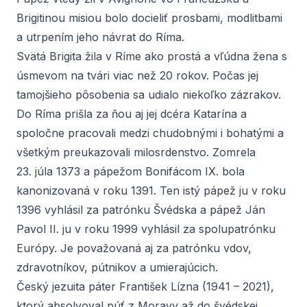
Brigitinou misiou bolo docieliť prosbami, modlitbami
a utrpením jeho návrat do Ríma.
Svätá Brigita žila v Ríme ako prostá a vľúdna žena s
úsmevom na tvári viac než 20 rokov. Počas jej
tamojšieho pôsobenia sa udialo niekoľko zázrakov.
Do Ríma prišla za ňou aj jej dcéra Katarína a
spoločne pracovali medzi chudobnými i bohatými a
všetkým preukazovali milosrdenstvo. Zomrela
23. júla 1373 a pápežom Bonifácom IX. bola
kanonizovaná v roku 1391. Ten istý pápež ju v roku
1396 vyhlásil za patrónku Švédska a pápež Ján
Pavol II. ju v roku 1999 vyhlásil za spolupatrónku
Európy. Je považovaná aj za patrónku vdov,
zdravotníkov, pútnikov a umierajúcich.
Český jezuita páter František Lízna (1941 – 2021),
ktorý absolvoval púť z Moravy až do švédskej