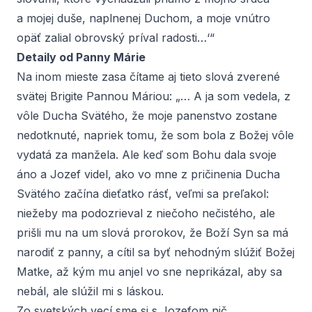
a mojej duše, naplnenej Duchom, a moje vnútro
opäť zalial obrovský príval radosti…‘“
Detaily od Panny Márie
Na inom mieste zasa čítame aj tieto slová zverené
svätej Brigite Pannou Máriou: „… A ja som vedela, z
vôle Ducha Svätého, že moje panenstvo zostane
nedotknuté, napriek tomu, že som bola z Božej vôle
vydatá za manžela. Ale keď som Bohu dala svoje
áno a Jozef videl, ako vo mne z pričinenia Ducha
Svätého začína dieťatko rásť, veľmi sa preľakol:
niežeby ma podozrieval z niečoho nečistého, ale
prišli mu na um slová prorokov, že Boží Syn sa má
narodiť z panny, a cítil sa byť nehodným slúžiť Božej
Matke, až kým mu anjel vo sne neprikázal, aby sa
nebál, ale slúžil mi s láskou.
Zo svetských vecí sme si s Jozefom nič