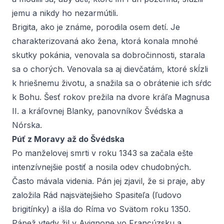
jemu a nikdy ho nezarmútili.
Brigita, ako je známe, porodila osem detí. Je
charakterizovaná ako žena, ktorá konala mnohé
skutky pokánia, venovala sa dobročinnosti, starala
sa o chorých. Venovala sa aj dievčatám, ktoré skĺzli
k hriešnemu životu, a snažila sa o obrátenie ich sŕdc
k Bohu. Šesť rokov prežila na dvore kráľa Magnusa
II. a kráľovnej Blanky, panovníkov Švédska a
Nórska.
Púť z Moravy až do Švédska
Po manželovej smrti v roku 1343 sa začala ešte
intenzívnejšie postiť a nosila odev chudobných.
Často mávala videnia. Pán jej zjavil, že si praje, aby
založila Rád najsvätejšieho Spasiteľa (ľudovo
brigitínky) a išla do Ríma vo Svätom roku 1350.
Pápež vtedy žil v Avignone vo Francúzsku a