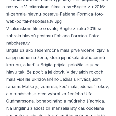
V talianskom filme o svätej Brigite z roku 2016 si
zahrala hlavnú postavu Fabiana Formica. Foto:
nebojtesa.tv
Brigita už ako sedemročná mala prvé videnie: zjavila
sa jej nádherná žena, ktorá jej núkala drahocennú
korunu, a keď ju Brigita prijala, položila jej ju na
hlavu tak, že pocítila jej dotyk. V deviatich rokoch
mala videnie ukrižovaného Ježiša s krvácajúcimi
ranami. Matka jej zomrela, keď mala jedenásť rokov,
a v trinástich jej otec vybral za ženícha Ulfa
Gudmarssona, bohabojného a múdreho šľachtica.
Na Brigitinu žiadosť žili manželia istý čas oddelene
a modlili sa, aby deti, ktoré im Pán požehná, slúžili