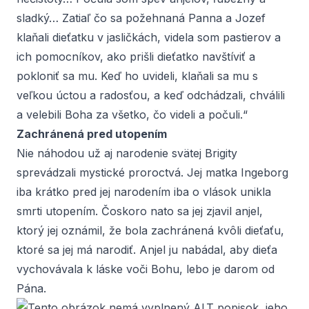
sladký… Zatiaľ čo sa požehnaná Panna a Jozef
klaňali dieťatku v jasličkách, videla som pastierov a
ich pomocníkov, ako prišli dieťatko navštíviť a
pokloniť sa mu. Keď ho uvideli, klaňali sa mu s
veľkou úctou a radosťou, a keď odchádzali, chválili
a velebili Boha za všetko, čo videli a počuli.“
Zachránená pred utopením
Nie náhodou už aj narodenie svätej Brigity
sprevádzali mystické proroctvá. Jej matka Ingeborg
iba krátko pred jej narodením iba o vlások unikla
smrti utopením. Čoskoro nato sa jej zjavil anjel,
ktorý jej oznámil, že bola zachránená kvôli dieťaťu,
ktoré sa jej má narodiť. Anjel ju nabádal, aby dieťa
vychovávala k láske voči Bohu, lebo je darom od
Pána.