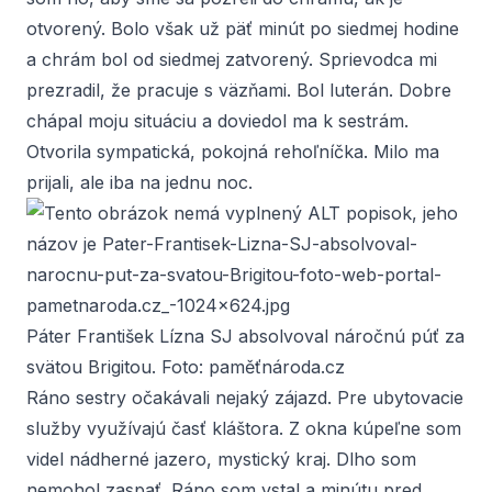
otvorený. Bolo však už päť minút po siedmej hodine
a chrám bol od siedmej zatvorený. Sprievodca mi
prezradil, že pracuje s väzňami. Bol luterán. Dobre
chápal moju situáciu a doviedol ma k sestrám.
Otvorila sympatická, pokojná rehoľníčka. Milo ma
prijali, ale iba na jednu noc.
Páter František Lízna SJ absolvoval náročnú púť za
svätou Brigitou. Foto: paměťnároda.cz
Ráno sestry očakávali nejaký zájazd. Pre ubytovacie
služby využívajú časť kláštora. Z okna kúpeľne som
videl nádherné jazero, mystický kraj. Dlho som
nemohol zaspať. Ráno som vstal a minútu pred