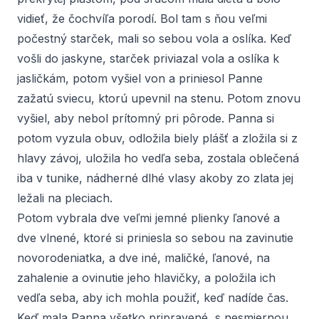
vidieť, že čochvíľa porodí. Bol tam s ňou veľmi
počestný starček, mali so sebou vola a oslíka. Keď
vošli do jaskyne, starček priviazal vola a oslíka k
jasličkám, potom vyšiel von a priniesol Panne
zažatú sviecu, ktorú upevnil na stenu. Potom znovu
vyšiel, aby nebol prítomný pri pôrode. Panna si
potom vyzula obuv, odložila biely plášť a zložila si z
hlavy závoj, uložila ho vedľa seba, zostala oblečená
iba v tunike, nádherné dlhé vlasy akoby zo zlata jej
ležali na pleciach.
Potom vybrala dve veľmi jemné plienky ľanové a
dve vlnené, ktoré si priniesla so sebou na zavinutie
novorodeniatka, a dve iné, maličké, ľanové, na
zahalenie a ovinutie jeho hlavičky, a položila ich
vedľa seba, aby ich mohla použiť, keď nadíde čas.
Keď mala Panna všetko pripravené, s nesmiernou