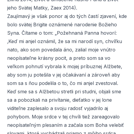
jeho Svätej Matky
, Zaex 2014).
Zaujímavý je však ponor aj do tých častí zjavení, kde
bolo svätej Brigite oznámené narodenie Božieho
Syna. Čítame o tom: „Požehnaná Panna hovorí:
‚Keď mi anjel oznámil, že sa mi narodí syn, chvíľku
nato, ako som povedala áno, zalial moje vnútro
neopísateľne krásny pocit, a preto som sa vo
veľkom pohnutí vybrala k mojej príbuznej Alžbete,
aby som ju potešila v jej očakávaní a zároveň aby
som sa s ňou podelila o to, čo mi anjel zvestoval.
Keď sme sa s Alžbetou stretli pri studni, objali sme
sa a pobozkali na privítanie, dieťatko v jej lone
viditeľne zaplesalo a svoju radosť vyjadrilo aj
pohybom. Moje srdce v tej chvíli tiež zareagovalo
neopísateľným plesaním a začala som Boha velebiť
slovami, ktoré vychádzali priamo z môjho srdca