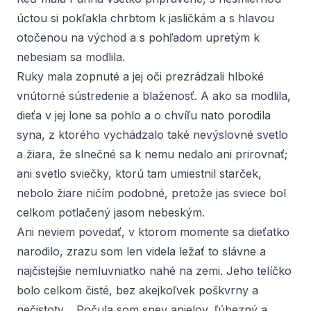
úctou si pokľakla chrbtom k jasličkám a s hlavou
otočenou na východ a s pohľadom upretým k
nebesiam sa modlila.
Ruky mala zopnuté a jej oči prezrádzali hlboké
vnútorné sústredenie a blaženosť. A ako sa modlila,
dieťa v jej lone sa pohlo a o chvíľu nato porodila
syna, z ktorého vychádzalo také nevýslovné svetlo
a žiara, že slnečné sa k nemu nedalo ani prirovnať;
ani svetlo sviečky, ktorú tam umiestnil starček,
nebolo žiare ničím podobné, pretože jas sviece bol
celkom potlačený jasom nebeským.
Ani neviem povedať, v ktorom momente sa dieťatko
narodilo, zrazu som len videla ležať to slávne a
najčistejšie nemluvniatko nahé na zemi. Jeho telíčko
bolo celkom čisté, bez akejkoľvek poškvrny a
nečistoty… Počula som spev anjelov, ľúbezný a