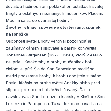
deviatou hodinou som pokľakol pri ostatkoch svätej
Brigity a ostatných neznámych mučeníkov. Plačem.
Modlím sa až do dvanástej hodiny.“
Životný rytmus, spovede o štvrtej ráno, spánok
na rohožke
Osobnosti svätej Brigity venoval pozornosť aj
zaujímavý dánsky spisovateľ a básnik konvertita
Johannes Jørgensen (1866 – 1956), ktorý v eseji o
nej píše: „Katakomby a hroby mučeníkov boli
cieľom jej pútí. Šla do San Sebastiano modliť sa
medzi podzemné hroby, k hrobu apoštola svätého
Pavla, kľačala na hrobe svätej Anežky alebo pred
stĺpom, pri ktorom bol Ježiš bičovaný. Často
navštevovala San Lorenzo a klarisky v Kláštore San
Lorenzo in Panisperna. Tu sa dokonca posadila na
schody medzi žobrákov a natiahla ruku za kúskom