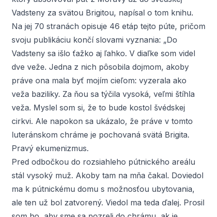
Vadsteny za svätou Brigitou, napísal o tom knihu.
Na jej 70 stranách opisuje 46 etáp tejto púte, pričom
svoju publikáciu končí slovami vyznania: „Do
Vadsteny sa išlo ťažko aj ľahko. V diaľke som videl
dve veže. Jedna z nich pôsobila dojmom, akoby
práve ona mala byť mojím cieľom: vyzerala ako
veža baziliky. Za ňou sa týčila vysoká, veľmi štíhla
veža. Myslel som si, že to bude kostol švédskej
cirkvi. Ale napokon sa ukázalo, že práve v tomto
luteránskom chráme je pochovaná svätá Brigita.
Pravý ekumenizmus.
Pred odbočkou do rozsiahleho pútnického areálu
stál vysoký muž. Akoby tam na mňa čakal. Doviedol
ma k pútnickému domu s možnosťou ubytovania,
ale ten už bol zatvorený. Viedol ma teda ďalej. Prosil
som ho, aby sme sa pozreli do chrámu, ak je