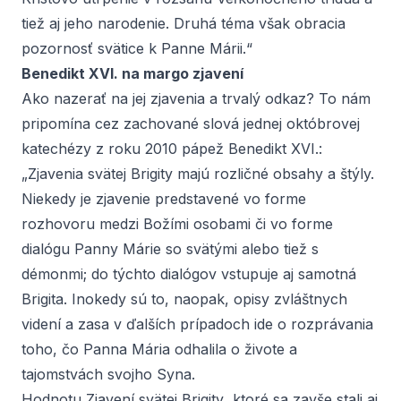
tiež aj jeho narodenie. Druhá téma však obracia
pozornosť svätice k Panne Márii.“
Benedikt XVI. na margo zjavení
Ako nazerať na jej zjavenia a trvalý odkaz? To nám
pripomína cez zachované slová jednej októbrovej
katechézy z roku 2010 pápež Benedikt XVI.:
„Zjavenia svätej Brigity majú rozličné obsahy a štýly.
Niekedy je zjavenie predstavené vo forme
rozhovoru medzi Božími osobami či vo forme
dialógu Panny Márie so svätými alebo tiež s
démonmi; do týchto dialógov vstupuje aj samotná
Brigita. Inokedy sú to, naopak, opisy zvláštnych
videní a zasa v ďalších prípadoch ide o rozprávania
toho, čo Panna Mária odhalila o živote a
tajomstvách svojho Syna.
Hodnotu
Zjavení svätej Brigity
, ktoré sa zavše stali aj