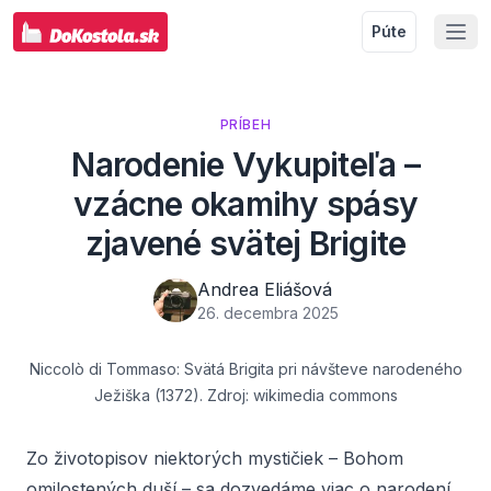
Púte
PRÍBEH
Narodenie Vykupiteľa –
vzácne okamihy spásy
zjavené svätej Brigite
Andrea Eliášová
26. decembra 2025
Niccolò di Tommaso: Svätá Brigita pri návšteve narodeného
Ježiška (1372). Zdroj: wikimedia commons
Zo životopisov niektorých mystičiek – Bohom
omilostených duší – sa dozvedáme viac o narodení