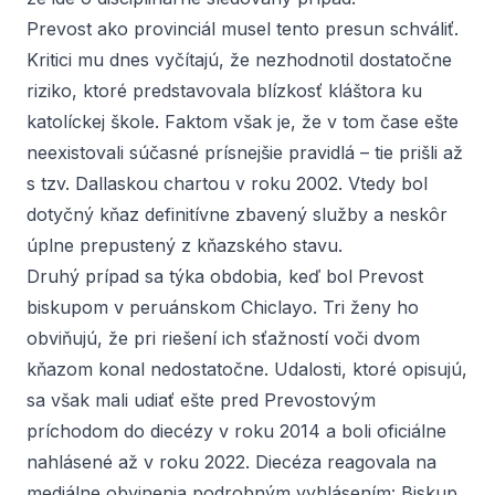
Prevost ako provinciál musel tento presun schváliť.
Kritici mu dnes vyčítajú, že nezhodnotil dostatočne
riziko, ktoré predstavovala blízkosť kláštora ku
katolíckej škole. Faktom však je, že v tom čase ešte
neexistovali súčasné prísnejšie pravidlá – tie prišli až
s tzv. Dallaskou chartou v roku 2002. Vtedy bol
dotyčný kňaz definitívne zbavený služby a neskôr
úplne prepustený z kňazského stavu.
Druhý prípad sa týka obdobia, keď bol Prevost
biskupom v peruánskom Chiclayo. Tri ženy ho
obviňujú, že pri riešení ich sťažností voči dvom
kňazom konal nedostatočne. Udalosti, ktoré opisujú,
sa však mali udiať ešte pred Prevostovým
príchodom do diecézy v roku 2014 a boli oficiálne
nahlásené až v roku 2022. Diecéza reagovala na
mediálne obvinenia podrobným vyhlásením: Biskup