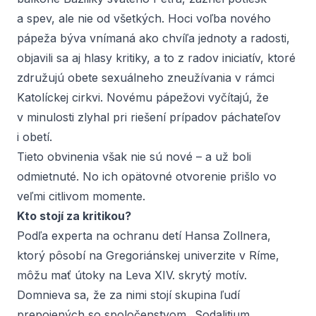
a spev, ale nie od všetkých. Hoci voľba nového
pápeža býva vnímaná ako chvíľa jednoty a radosti,
objavili sa aj hlasy kritiky, a to z radov iniciatív, ktoré
združujú obete sexuálneho zneužívania v rámci
Katolíckej cirkvi. Novému pápežovi vyčítajú, že
v minulosti zlyhal pri riešení prípadov páchateľov
i obetí.
Tieto obvinenia však nie sú nové – a už boli
odmietnuté. No ich opätovné otvorenie prišlo vo
veľmi citlivom momente.
Kto stojí za kritikou?
Podľa experta na ochranu detí Hansa Zollnera,
ktorý pôsobí na Gregoriánskej univerzite v Ríme,
môžu mať útoky na Leva XIV. skrytý motív.
Domnieva sa, že za nimi stojí skupina ľudí
prepojených so spoločenstvom „Sodalitium