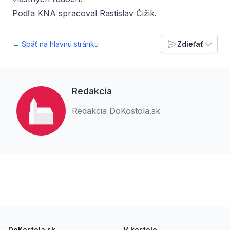
Podľa KNA spracoval Rastislav Čižik
.
← Späť na hlavnú stránku
Zdieľať
Redakcia
Redakcia DoKostola.sk
Footer
DoKostola.sk
V kostole