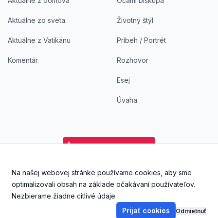
Aktuálne z domova
Očami biskupa
Aktuálne zo sveta
Životný štýl
Aktuálne z Vatikánu
Príbeh / Portrét
Komentár
Rozhovor
Esej
Úvaha
Na našej webovej stránke používame cookies, aby sme
Facebook
Instagram
YouTube
Aplikácia DoKostola - Ap
Aplikácia DoKostol
optimalizovali obsah na základe očakávaní používateľov.
Nezbierame žiadne citlivé údaje.
Prijať cookies
Odmietnuť