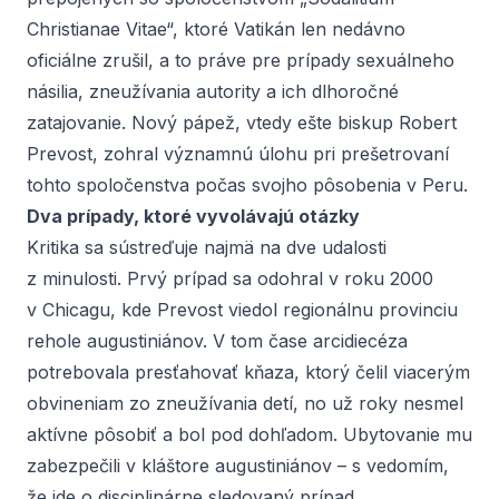
Christianae Vitae“, ktoré Vatikán len nedávno
oficiálne zrušil, a to práve pre prípady sexuálneho
násilia, zneužívania autority a ich dlhoročné
zatajovanie. Nový pápež, vtedy ešte biskup Robert
Prevost, zohral významnú úlohu pri prešetrovaní
tohto spoločenstva počas svojho pôsobenia v Peru.
Dva prípady, ktoré vyvolávajú otázky
Kritika sa sústreďuje najmä na dve udalosti
z minulosti. Prvý prípad sa odohral v roku 2000
v Chicagu, kde Prevost viedol regionálnu provinciu
rehole augustiniánov. V tom čase arcidiecéza
potrebovala presťahovať kňaza, ktorý čelil viacerým
obvineniam zo zneužívania detí, no už roky nesmel
aktívne pôsobiť a bol pod dohľadom. Ubytovanie mu
zabezpečili v kláštore augustiniánov – s vedomím,
že ide o disciplinárne sledovaný prípad.