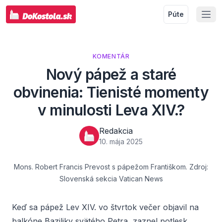
Púte
KOMENTÁR
Nový pápež a staré
obvinenia: Tienisté momenty
v minulosti Leva XIV.?
Redakcia
10. mája 2025
Mons. Robert Francis Prevost s pápežom Františkom. Zdroj:
Slovenská sekcia Vatican News
Keď sa pápež Lev XIV. vo štvrtok večer objavil na
balkóne Baziliky svätého Petra, zaznel potlesk