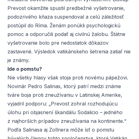
Prevost okamžite spustil predbežné vyšetrovanie,
podozrivého kňaza suspendoval a celú záležitosť
postúpil do Ríma. Ženám ponúkli psychologickú
pomoc a odporučili podať aj civilnú žalobu. Štátne
vyšetrovanie bolo pre nedostatok dôkazov
zastavené. Výsledok vatikánskeho šetrenia zatiaľ nie
je známy.
Ide o pomstu?
Nie všetky hlasy však stoja proti novému pápežovi.
Novinár Pedro Salinas, ktorý patrí medzi známe
tváre boja proti zneužívaniu v Latinskej Amerike,
vyjadril podporu: „Prevost zohral rozhodujúcu
úlohu pri objasnení škandálu Sodalicio – jedného
z najhorších prípadov zneužívania na kontinente.“
Podľa Salinasa aj Zollnera môže ísť o pomstu
bývalých členov tohto spoločenstva, ktoré Vatikán