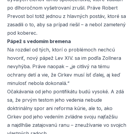
po dlhoročnom vyšetrovaní zrušil. Práve Robert
Prevost bol totiž jednou z hlavných postáv, ktoré sa
zasadili o to, aby sa prípad riešil – a nebol zametený
pod koberec.
Pápež s vedomím bremena
Na rozdiel od tých, ktorí o problémoch nechcú
hovoriť, nový pápež Lev XIV. sa im podľa Zollnera
nevyhýba. Práve naopak – „je citlivý na tému
ochrany detí a vie, že Cirkev musí ísť ďalej, aj keď
minulosť nebola dokonalá.“
Očakávania od jeho pontifikátu budú vysoké. A zdá
sa, že prvým testom jeho vedenia nebude
doktrinálny spor ani reforma kúrie, ale to, ako
Cirkev pod jeho vedením zvládne svoju najťažšiu
a najdlhšie zatajovanú ranu – zneužívanie vo svojich
vlastných radoch.