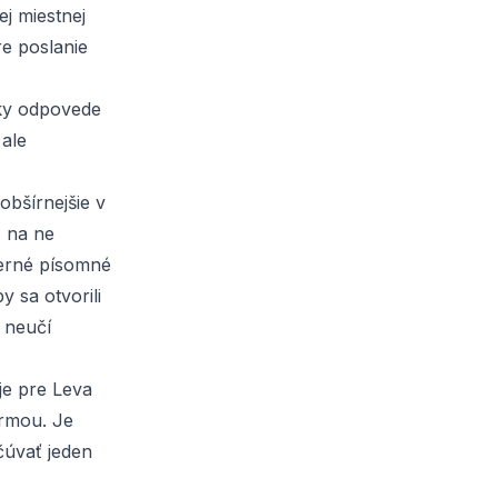
j miestnej
re poslanie
tky odpovede
 ale
obšírnejšie v
. na ne
verné písomné
 sa otvorili
 neučí
je pre Leva
ormou. Je
čúvať jeden