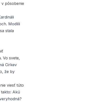
y v pôsobenie
ardináli
ch. Modlili
sa stala
iť
. Vo svete,
má Cirkev
o, že by
ie viesť túto
 takto: Akú
ôveryhodná?