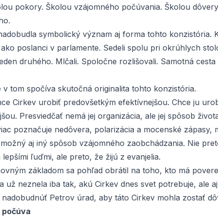
kolou pokory. Školou vzájomného počúvania. Školou dôver
ho.
nadobudla symbolický význam aj forma tohto konzistória. K
 ako poslanci v parlamente. Sedeli spolu pri okrúhlych stolo
jeden druhého. Mlčali. Spoločne rozlišovali. Samotná cesta 
 tom spočíva skutočná originalita tohto konzistória.
hce Cirkev urobiť predovšetkým efektívnejšou. Chce ju urob
ou. Presviedčať nemá jej organizácia, ale jej spôsob života
viac poznačuje nedôvera, polarizácia a mocenské zápasy, 
e možný aj iný spôsob vzájomného zaobchádzania. Nie pret
 lepšími ľuďmi, ale preto, že žijú z evanjelia.
ovným základom sa pohľad obrátil na toho, kto má poveren
a už neznela iba tak, akú Cirkev dnes svet potrebuje, ale aj
nadobudnúť Petrov úrad, aby táto Cirkev mohla zostať d
ý počúva