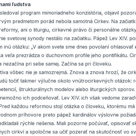
nami ľudstva
sledoval program mimoriadneho konzistória, objavil pozo
Prvým predmetom porád nebola samotná Cirkev. Na začiatku
reformy, ani o liturgiu, cirkevné právo či personálne otázky
ie svetovej synody nestálo na začiatku. Pápež Lev XIV. pos
m inú otázku: „V akom svete sme dnes povolaní ohlasovať 
ka veľa prezrádza o duchovnom profile jeho pontifikátu. Ci
 nezačína pri sebe samej. Začína sa pri človeku.
tíva vôbec nie je samozrejmá. Znova a znova hrozí, že cir
budú točiť takmer výlučne okolo vnútrocirkevných otázok: 
etencií, štrukturálnych modelov alebo liturgických sporov
a nemožno ich podceňovať. Lev XIV. ich však vedome zaraďuj
 Pred každou reformou stojí otázka o človeku, ktorému má C
odnom príhovore preto pápež kardinálov výslovne požiada
dkladali rýchle riešenia. Mali pozorne počúvať, opisovať s
nych cirkví a spoločne sa učiť pozerať na skutočnosť vo sve