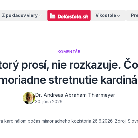
Z pokladov viery
V kostole
Pr
KOMENTÁR
orý prosí, nie rozkazuje. Čo
moriadne stretnutie kardiná
Dr. Andreas Abraham Thiermeyer
30. júna 2026
ra kardinálom počas mimoriadneho kozistória 26.6.2026. Zdroj: Slo