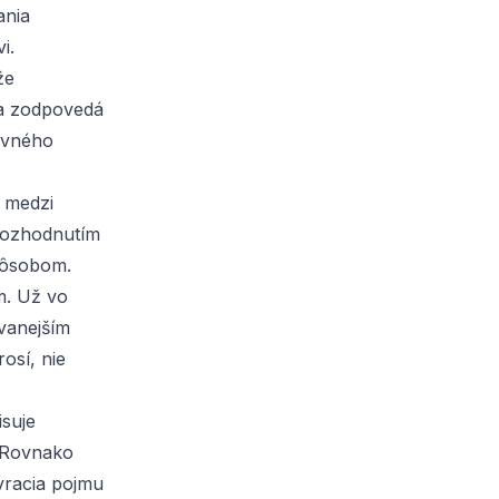
ania
i.
že
ia zodpovedá
kevného
, medzi
rozhodnutím
pôsobom.
m. Už vo
ovanejším
osí, nie
isuje
. Rovnako
vracia pojmu