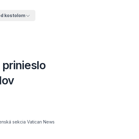
ed kostolom
 prinieslo
lov
venská sekcia Vatican News