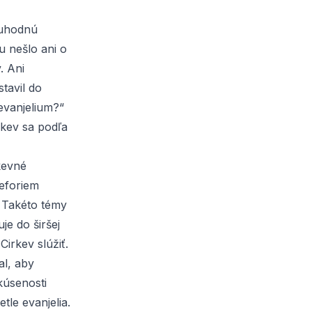
ruhodnú
 nešlo ani o
. Ani
tavil do
evanjelium?“
rkev sa podľa
kevné
reforiem
. Takéto témy
e do širšej
irkev slúžiť.
l, aby
kúsenosti
tle evanjelia.