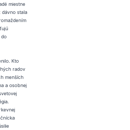
adé miestne
ž dávno stala
zhromaždením
ťujú
i do
nilo. Kto
dlhých radov
ich menších
ha a osobnej
svetovej
gia.
rkevnej
ečnícka
silie