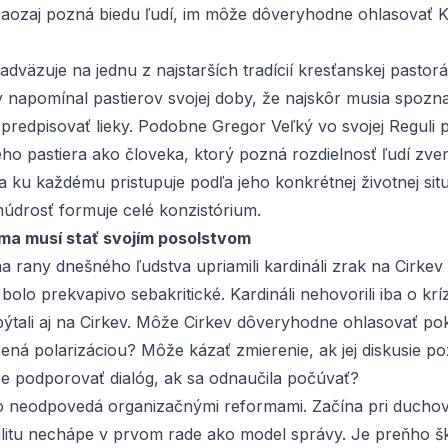
 naozaj pozná biedu ľudí, im môže dôveryhodne ohlasovať K
adväzuje na jednu z najstarších tradícií kresťanskej pastorá
y napomínal pastierov svojej doby, že najskôr musia spozna
redpisovať lieky. Podobne Gregor Veľký vo svojej
Reguli p
ého pastiera ako človeka, ktorý pozná rozdielnosť ľudí zve
i a ku každému pristupuje podľa jeho konkrétnej životnej sit
údrosť formuje celé konzistórium.
ma musí stať svojím posolstvom
 rany dnešného ľudstva upriamili kardináli zrak na Cirkev
bolo prekvapivo sebakritické. Kardináli nehovorili iba o krí
ýtali aj na Cirkev. Môže Cirkev dôveryhodne ohlasovať poko
ná polarizáciou? Môže kázať zmierenie, ak jej diskusie p
e podporovať dialóg, ak sa odnaučila počúvať?
to neodpovedá organizačnými reformami. Začína pri ducho
litu nechápe v prvom rade ako model správy. Je preňho š