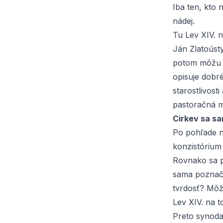
Iba ten, kto
nádej.
Tu Lev XIV. n
Ján Zlatoúst
potom môžu p
opisuje dobr
starostlivost
pastoračná m
Cirkev sa sa
Po pohľade na
konzistórium 
Rovnako sa p
sama poznače
tvrdosť? Môž
Lev XIV. na 
Preto synoda