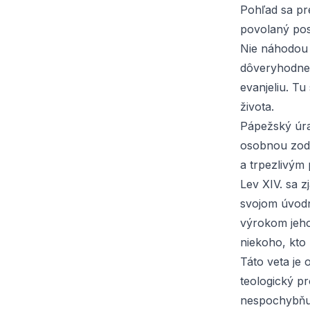
Pohľad sa pre
povolaný posi
Nie náhodou p
dôveryhodne 
evanjeliu. Tu
života.
Pápežský úrad
osobnou zod
a trpezlivým
Lev XIV. sa 
svojom úvodn
výrokom jeho 
niekoho, kto 
Táto veta je
teologický p
nespochybňuj