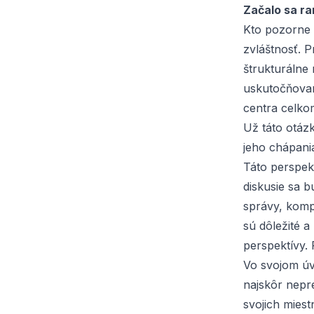
Začalo sa ra
Kto pozorne 
zvláštnosť. 
štrukturálne 
uskutočňovan
centra celko
Už táto otáz
jeho chápania
Táto perspek
diskusie sa 
správy, komp
sú dôležité 
perspektívy.
Vo svojom úv
najskôr nepre
svojich miest