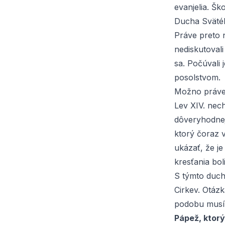
evanjelia. Š
Ducha Sväté
Práve preto 
nediskutovali
sa. Počúvali 
posolstvom.
Možno práve v
Lev XIV. nec
dôveryhodnejš
ktorý čoraz 
ukázať, že j
kresťania boli
S týmto duch
Cirkev. Otázk
podobu musí 
Pápež, ktor