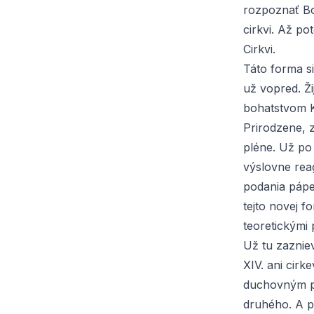
rozpoznať Bož
cirkvi. Až po
Cirkvi.
Táto forma si
už vopred. Ži
bohatstvom Ka
Prirodzene, z
pléne. Už po 
výslovne rea
podania pápež
tejto novej 
teoretickými 
Už tu zazniev
XIV. ani cir
duchovným po
druhého. A p