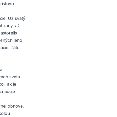
ristovu
cie. Už svätý
ť rany, až
astoralis
rených jeho
uácie. Táto
 a
zach sveta.
j, ak je
označuje
vnej obnove.
kolou