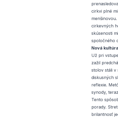
prenasledova
cirkvi plné m
menšinovou. 
cirkevných h
skúsenosti mi
spoločného d
Nová kultúr
Už pri vstupe
zažil predchá
stolov stáli 
diskusných s
reflexie. Me
synody, teraz
Tento spôsob
porady. Stre
brilantnosť j