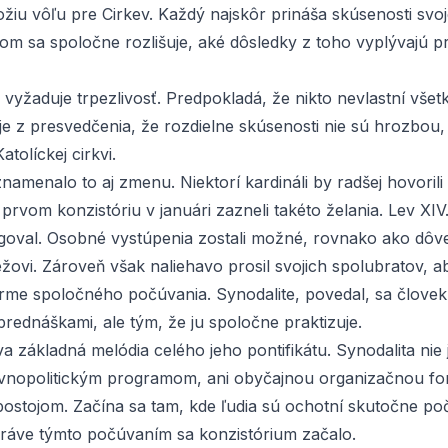
iu vôľu pre Cirkev. Každý najskôr prináša skúsenosti svoje
tom sa spoločne rozlišuje, aké dôsledky z toho vyplývajú p
 vyžaduje trpezlivosť. Predpokladá, že nikto nevlastní vše
je z presvedčenia, že rozdielne skúsenosti nie sú hrozbou,
tolíckej cirkvi.
namenalo to aj zmenu. Niektorí kardináli by radšej hovorili 
prvom konzistóriu v januári zazneli takéto želania. Lev XIV
goval. Osobné vystúpenia zostali možné, rovnako ako dô
ovi. Zároveň však naliehavo prosil svojich spolubratov, aby
forme spoločného počúvania. Synodalite, povedal, sa človek
prednáškami, ale tým, že ju spoločne praktizuje.
a základná melódia celého jeho pontifikátu. Synodalita nie 
kevnopolitickým programom, ani obyčajnou organizačnou f
stojom. Začína sa tam, kde ľudia sú ochotní skutočne po
ráve týmto počúvaním sa konzistórium začalo.