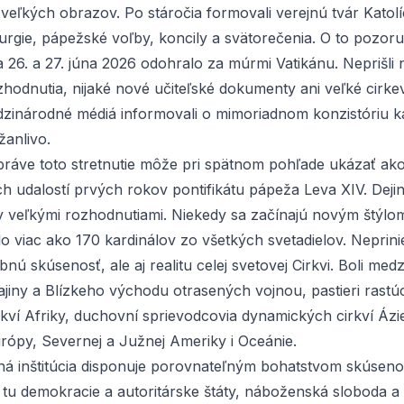
veľkých obrazov. Po stáročia formovali verejnú tvár Katolíc
turgie, pápežské voľby, koncily a svätorečenia. O to pozor
a 26. a 27. júna 2026 odohralo za múrmi Vatikánu. Neprišli n
hodnutia, nijaké nové učiteľské dokumenty ani veľké cirke
medzinárodné médiá informovali o mimoriadnom konzistóriu k
anlivo.
práve toto stretnutie môže pri spätnom pohľade ukázať ako
ích udalostí prvých rokov pontifikátu pápeža Leva XIV. Dejin
 veľkými rozhodnutiami. Niekedy sa začínajú novým štýlo
o viac ako 170 kardinálov zo všetkých svetadielov. Neprini
bnú skúsenosť, ale aj realitu celej svetovej Cirkvi. Boli medz
ajiny a Blízkeho východu otrasených vojnou, pastieri rastú
kví Afriky, duchovní sprievodcovia dynamických cirkví Ázie
urópy, Severnej a Južnej Ameriky i Oceánie.
iná inštitúcia disponuje porovnateľným bohatstvom skúsenos
a tu demokracie a autoritárske štáty, náboženská sloboda a