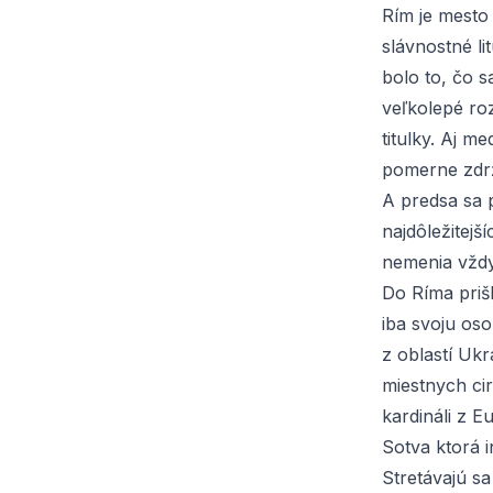
Rím je mesto 
slávnostné li
bolo to, čo s
veľkolepé roz
titulky. Aj 
pomerne zdrž
A predsa sa 
najdôležitejš
nemenia vždy
Do Ríma prišl
iba svoju oso
z oblastí Ukr
miestnych cir
kardináli z E
Sotva ktorá 
Stretávajú s