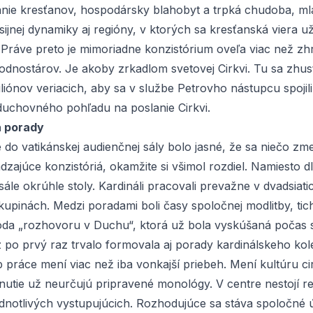
nie kresťanov, hospodársky blahobyt a trpká chudoba, ml
isijnej dynamiky aj regióny, v ktorých sa kresťanská viera u
Práve preto je mimoriadne konzistórium oveľa viac než 
odnostárov. Je akoby zrkadlom svetovej Cirkvi. Tu sa zhus
liónov veriacich, aby sa v službe Petrovho nástupcu spojil
uchovného pohľadu na poslanie Cirkvi.
a porady
 do vatikánskej audienčnej sály bolo jasné, že sa niečo zme
dzajúce konzistóriá, okamžite si všimol rozdiel. Namiesto 
v sále okrúhle stoly. Kardináli pracovali prevažne v dvadsiat
kupinách. Medzi poradami boli časy spoločnej modlitby, tic
tóda „rozhovoru v Duchu“, ktorá už bola vyskúšaná počas 
 po prvý raz trvalo formovala aj porady kardinálskeho kolé
 práce mení viac než iba vonkajší priebeh. Mení kultúru ci
tnutie už neurčujú pripravené monológy. V centre nestojí r
ednotlivých vystupujúcich. Rozhodujúce sa stáva spoločné ú