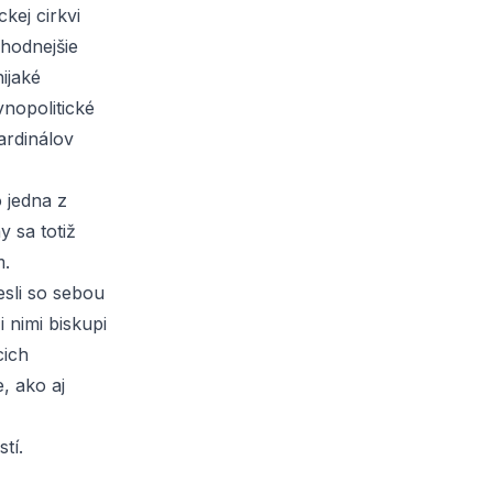
kej cirkvi
uhodnejšie
ijaké
vnopolitické
ardinálov
 jedna z
y sa totiž
m.
esli so sebou
i nimi biskupi
cich
, ako aj
tí.