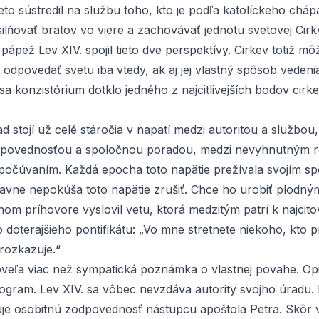
to sústredil na službu toho, kto je podľa katolíckeho cháp
lňovať bratov vo viere a zachovávať jednotu svetovej Cirkv
ápež Lev XIV. spojil tieto dve perspektívy. Cirkev totiž mô
odpovedať svetu iba vtedy, ak aj jej vlastný spôsob veden
 sa konzistórium dotklo jedného z najcitlivejších bodov cir
 stojí už celé stáročia v napätí medzi autoritou a službou
povednosťou a spoločnou poradou, medzi nevyhnutným 
 počúvaním. Každá epocha toto napätie prežívala svojím s
zjavne nepokúša toto napätie zrušiť. Chce ho urobiť plodný
om príhovore vyslovil vetu, ktorá medzitým patrí k najcit
doterajšieho pontifikátu: „Vo mne stretnete niekoho, kto pr
rozkazuje.“
 oveľa viac než sympatická poznámka o vlastnej povahe. Op
rogram. Lev XIV. sa vôbec nevzdáva autority svojho úradu
e osobitnú zodpovednosť nástupcu apoštola Petra. Skôr 