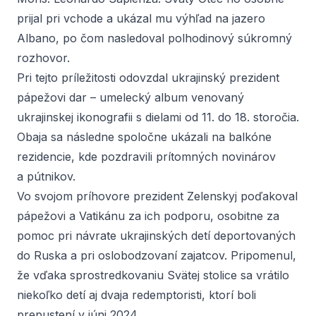
prijal pri vchode a ukázal mu výhľad na jazero
Albano, po čom nasledoval polhodinový súkromný
rozhovor.
Pri tejto príležitosti odovzdal ukrajinský prezident
pápežovi dar – umelecký album venovaný
ukrajinskej ikonografii s dielami od 11. do 18. storočia.
Obaja sa následne spoločne ukázali na balkóne
rezidencie, kde pozdravili prítomných novinárov
a pútnikov.
Vo svojom príhovore prezident Zelenskyj poďakoval
pápežovi a Vatikánu za ich podporu, osobitne za
pomoc pri návrate ukrajinských detí deportovaných
do Ruska a pri oslobodzovaní zajatcov. Pripomenul,
že vďaka sprostredkovaniu Svätej stolice sa vrátilo
niekoľko detí aj dvaja redemptoristi, ktorí boli
prepustení v júni 2024.