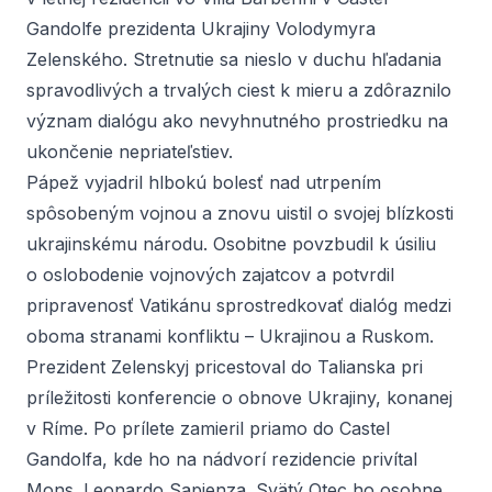
Gandolfe prezidenta Ukrajiny Volodymyra
Zelenského. Stretnutie sa nieslo v duchu hľadania
spravodlivých a trvalých ciest k mieru a zdôraznilo
význam dialógu ako nevyhnutného prostriedku na
ukončenie nepriateľstiev.
Pápež vyjadril hlbokú bolesť nad utrpením
spôsobeným vojnou a znovu uistil o svojej blízkosti
ukrajinskému národu. Osobitne povzbudil k úsiliu
o oslobodenie vojnových zajatcov a potvrdil
pripravenosť Vatikánu sprostredkovať dialóg medzi
oboma stranami konfliktu – Ukrajinou a Ruskom.
Prezident Zelenskyj pricestoval do Talianska pri
príležitosti konferencie o obnove Ukrajiny, konanej
v Ríme. Po prílete zamieril priamo do Castel
Gandolfa, kde ho na nádvorí rezidencie privítal
Mons. Leonardo Sapienza. Svätý Otec ho osobne