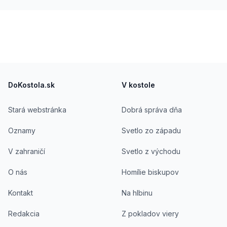
Footer
DoKostola.sk
V kostole
Stará webstránka
Dobrá správa dňa
Oznamy
Svetlo zo západu
V zahraničí
Svetlo z východu
O nás
Homílie biskupov
Kontakt
Na hlbinu
Redakcia
Z pokladov viery