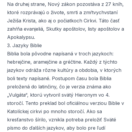
Na druhej strane, Nový zákon pozostáva z 27 kníh,
ktoré rozprávajú o živote, smrti a zmŕtvychvstaní
Ježiša Krista, ako aj o počiatkoch Cirkvi. Táto časť
zahŕňa evanjeliá, Skutky apoštolov, listy apoštolov a
Apokalypsu.
3. Jazyky Biblie
Biblia bola pôvodne napísaná v troch jazykoch:
hebrejčine, aramejčine a gréčtine. Každý z týchto
jazykov odráža rôzne kultúry a obdobia, v ktorých
boli texty napísané. Postupom času bola Biblia
preložená do latinčiny, čo je verzia známa ako
„Vulgáta“, ktorú vytvoril svätý Hieronym vo 4.
storočí. Tento preklad bol oficiálnou verziou Biblie v
Katolíckej cirkvi po mnoho storočí. Ako sa
kresťanstvo šírilo, vznikla potreba preložiť Sväté
písmo do ďalších jazykov, aby bolo pre ľudí