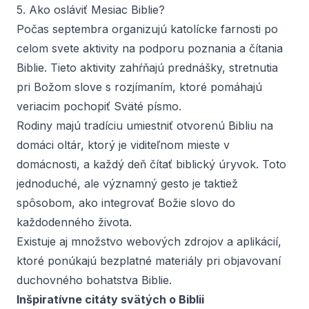
5. Ako osláviť Mesiac Biblie?
Počas septembra organizujú katolícke farnosti po
celom svete aktivity na podporu poznania a čítania
Biblie. Tieto aktivity zahŕňajú prednášky, stretnutia
pri Božom slove s rozjímaním, ktoré pomáhajú
veriacim pochopiť Sväté písmo.
Rodiny majú tradíciu umiestniť otvorenú Bibliu na
domáci oltár, ktorý je viditeľnom mieste v
domácnosti, a každý deň čítať biblický úryvok. Toto
jednoduché, ale významný gesto je taktiež
spôsobom, ako integrovať Božie slovo do
každodenného života.
Existuje aj množstvo webových zdrojov a aplikácií,
ktoré ponúkajú bezplatné materiály pri objavovaní
duchovného bohatstva Biblie.
Inšpiratívne citáty svätých o Biblii