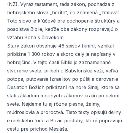
(NZ). Výraz
testament
, teda zákon, pochádza z
hebrejského slova „berîth“, čo znamená „zmluva“.
Toto slovo je kľúčové pre pochopenie štruktúry a
posolstva Biblie, keďže oba zákony rozprávajú o
vzťahu Boha s človekom.
Starý zákon obsahuje 46 spisov (kníh), vznikal
približne 1 300 rokov a skoro celý je napísaný v
hebrejčine. V tejto časti Biblie je zaznamenané
stvorenie sveta, príbeh o Babylonskej veži, veľká
potopa, putovanie Izraelitov po púšti a darovanie
Desiatich Božích prikázaní na hore Sinaj, ktoré sa
stali základom mnohých zákonov krajín po celom
svete. Nájdeme tu aj rôzne piesne, žalmy,
múdroslovia a proroctvá. Tieto texty opisujú dejiny
izraelského ľudu a Božie prísľuby, ktoré pripravujú
cestu pre príchod Mesiáša.