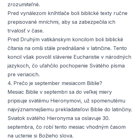
zrozumiteľné.
Pred vynálezom kníhtlače boli biblické texty ručne
prepisované mníchmi, aby sa zabezpečila ich
trvalosť v čase.
Pred Druhým vatikánskym koncilom boli biblické
čítania na omši stále prednášané v latinčine. Tento
koncil však povolil slávenie Eucharistie v národných
jazykoch, čo uľahčilo pochopenie Svätého písma
pre veriacich.
4. Prečo je september mesiacom Biblie?
Mesiac Biblie v septembri sa do veľkej miery
pripisuje svätému Hieronymovi, už spomenutému
najvýznamnejšiemu prekladateľovi Biblie do latinčiny.
Sviatok svätého Hieronyma sa oslavuje 30.
septembra, čo robí tento mesiac vhodným časom
na uctenie si Božieho slova.