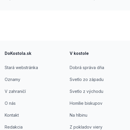
komerčnej sféry, kde sa stretla s rôznorodými
ľudskými príbehmi. V súčasnosti študuje
counseling na Teologickej fakulte Trnavskej
univerzity.
Footer
DoKostola.sk
V kostole
Stará webstránka
Dobrá správa dňa
Oznamy
Svetlo zo západu
V zahraničí
Svetlo z východu
O nás
Homílie biskupov
Kontakt
Na hlbinu
Redakcia
Z pokladov viery