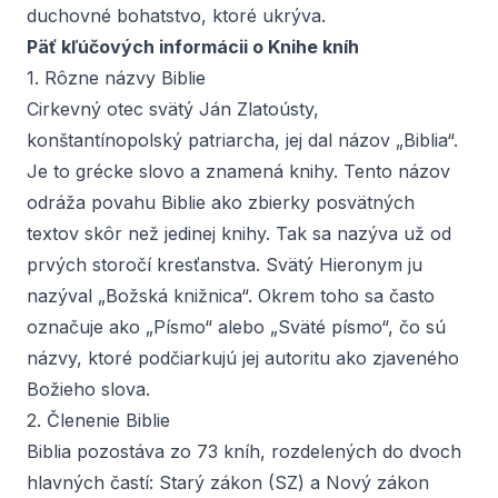
duchovné bohatstvo, ktoré ukrýva.
Päť kľúčových informácii o Knihe kníh
1. Rôzne názvy Biblie
Cirkevný otec svätý
Ján Zlatoústy
,
konštantínopolský
patriarcha
, jej dal názov „Biblia“.
Je to grécke slovo a znamená knihy. Tento názov
odráža povahu Biblie ako zbierky posvätných
textov skôr než jedinej knihy. Tak sa nazýva už od
prvých storočí kresťanstva. Svätý Hieronym ju
nazýval „Božská knižnica“. Okrem toho sa často
označuje ako „Písmo“ alebo „Sväté písmo“, čo sú
názvy, ktoré podčiarkujú jej autoritu ako zjaveného
Božieho slova.
2. Členenie Biblie
Biblia pozostáva zo 73 kníh, rozdelených do dvoch
hlavných častí: Starý zákon (SZ) a Nový zákon