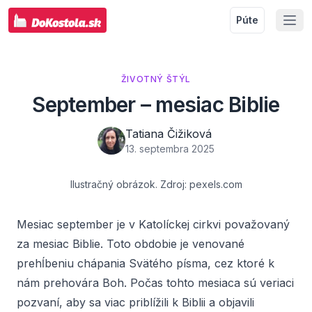
Púte
ŽIVOTNÝ ŠTÝL
September – mesiac Biblie
Tatiana Čižiková
13. septembra 2025
Ilustračný obrázok. Zdroj: pexels.com
Mesiac september je v Katolíckej cirkvi považovaný
za mesiac Biblie. Toto obdobie je venované
prehĺbeniu chápania Svätého písma, cez ktoré k
nám prehovára Boh. Počas tohto mesiaca sú veriaci
pozvaní, aby sa viac priblížili k Biblii a objavili