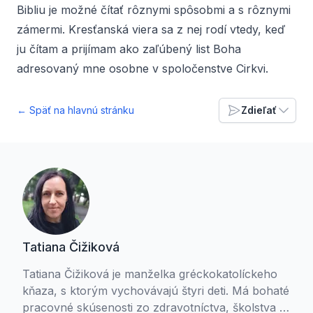
Bibliu je možné čítať rôznymi spôsobmi a s rôznymi
zámermi. Kresťanská viera sa z nej rodí vtedy, keď
ju čítam a prijímam ako zaľúbený list Boha
adresovaný mne osobne v spoločenstve Cirkvi.
← Späť na hlavnú stránku
Zdieľať
Tatiana Čižiková
Tatiana Čižiková je manželka gréckokatolíckeho
kňaza, s ktorým vychovávajú štyri deti. Má bohaté
pracovné skúsenosti zo zdravotníctva, školstva aj