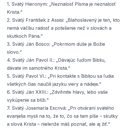
1. Svätý Hieronym: „Neznalosť Písma je neznalosť
Krista.“
2. Svätý František z Assisi: „Blahoslavený je ten, kto
nemá väčšiu radosť a potešenie než v slovách a
skutkoch Pána.“
3. Svätý Ján Bosco: „Pokrmom duše je Božie
slovo.“
4. Svätý Ján Pavol II.: „Dávajúc ľuďom Bibliu,
dávate im samotného Krista.“
5. Svätý Pavol VI.: „Pri kontakte s Bibliou sa ľudia
všetkých čias naučili jazyku viery a nádeje.“
6. Svätý Ján XXIII.: „Zdvihnite hlavy, lebo vaše
vykúpenie sa blíži.“
7. Svätý Josemaría Escrivá: „Pri otváraní svätého
evanjelia mysli na to, že to, čo sa tam píše – skutky
a slová Krista – nielenže máš poznať, ale aj žiť.“